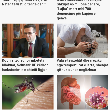
Natën të vret, ditën të qan!”
Shkupit 46 milionë denarë,
“Lajka” merr mbi 700
denoncime për kapjen e
qenve...
Kodi i ri zgjedhor mbetet i
Vala e të nxehtit dhe rreziku
bllokuar, Selmani: BE kërkon
nga temperturat e larta, shenjat
funksionimin e shtetit ligjor
që nuk duhen neglizhuar