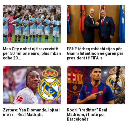
Man City e shet një rezervistë
FSHF tërheq mbështetjen për
për 50 milionë euro, plus mban
Gianni Infantinon në garën për
edhe 20...
president të FIFA-s
Zyrtare: Yan Diomande, lojtari
Rodri “tradhton” Real
më i ri i Real Madridit
Madridin, i thotë po
Barcelonës