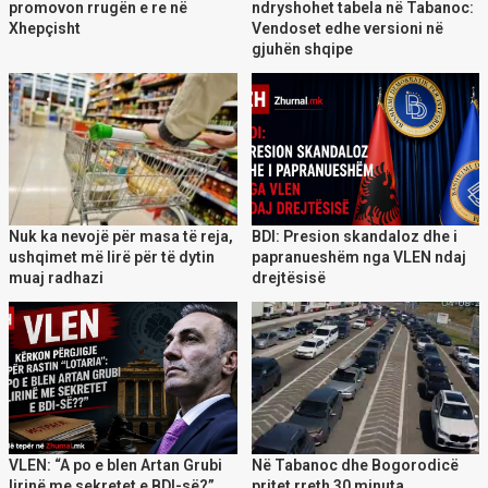
promovon rrugën e re në
ndryshohet tabela në Tabanoc:
Xhepçisht
Vendoset edhe versioni në
gjuhën shqipe
Nuk ka nevojë për masa të reja,
BDI: Presion skandaloz dhe i
ushqimet më lirë për të dytin
papranueshëm nga VLEN ndaj
muaj radhazi
drejtësisë
VLEN: “A po e blen Artan Grubi
Në Tabanoc dhe Bogorodicë
lirinë me sekretet e BDI-së?”
pritet rreth 30 minuta