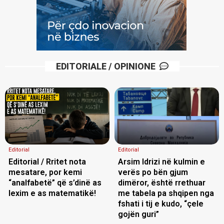
EDITORIALE / OPINIONE
Editorial
Editorial
Editorial / Rritet nota
Arsim Idrizi në kulmin e
mesatare, por kemi
verës po bën gjum
“analfabetë” që s’dinë as
dimëror, është rrethuar
lexim e as matematikë!
me tabela pa shqipen nga
fshati i tij e kudo, “çele
gojën guri”