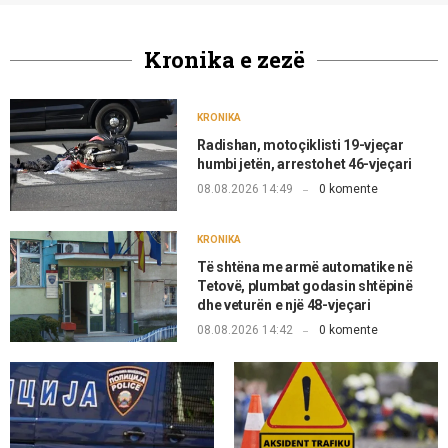
Kronika e zezë
KRONIKA
Radishan, motoçiklisti 19-vjeçar
humbi jetën, arrestohet 46-vjeçari
08.08.2026 14:49
0 komente
KRONIKA
Të shtëna me armë automatike në
Tetovë, plumbat godasin shtëpinë
dhe veturën e një 48-vjeçari
08.08.2026 14:42
0 komente