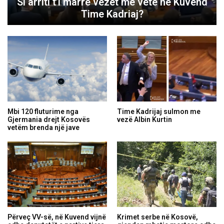
Si arriti t’i marrë vezët me vete në Kuvend
Time Kadriaj?
Mbi 120 fluturime nga
Time Kadrijaj sulmon me
Gjermania drejt Kosovës
vezë Albin Kurtin
vetëm brenda një jave
Përveç VV-së, në Kuvend vijnë
Krimet serbe në Kosovë,