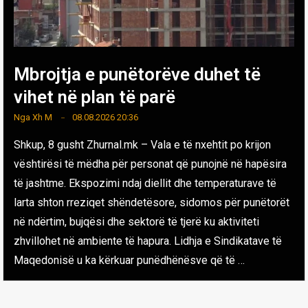
Mbrojtja e punëtorëve duhet të
vihet në plan të parë
Nga
Xh M
08.08.2026 20:36
Shkup, 8 gusht Zhurnal.mk – Vala e të nxehtit po krijon
vështirësi të mëdha për personat që punojnë në hapësira
të jashtme. Ekspozimi ndaj diellit dhe temperaturave të
larta shton rreziqet shëndetësore, sidomos për punëtorët
në ndërtim, bujqësi dhe sektorë të tjerë ku aktiviteti
zhvillohet në ambiente të hapura. Lidhja e Sindikatave të
Maqedonisë u ka kërkuar punëdhënësve që të …