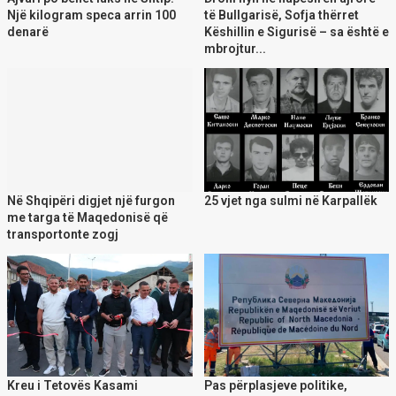
Një kilogram speca arrin 100
të Bullgarisë, Sofja thërret
denarë
Këshillin e Sigurisë – sa është e
mbrojtur...
Në Shqipëri digjet një furgon
25 vjet nga sulmi në Karpallëk
me targa të Maqedonisë që
transportonte zogj
Kreu i Tetovës Kasami
Pas përplasjeve politike,