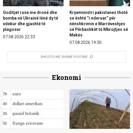
Goditjet ruse me dronë dhe
Kryeministri pakistanez thotë
bomba në Ukrainë lënë dy të
se është “i nderuar” për
vdekur dhe gjashtë të
nënshkrimin e Marrëveshjes
plagosur
së Përbashkët të Mbrojtjes së
Mekës
07.08.2026 22:33
07.08.2026 19:30
SHFLETO MË SHUMË POSTIME
Ekonomi