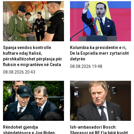
Spanja vendos kontrolle
Kolumbia ka presidentin e ri,
kufitare ndaj Italisë,
De la Espriella merr zyrtarisht
përshkallëzohet përplasja për
detyrën
fluksin e migrantëve në Ceuta
08.08.2026 19:48
08.08.2026 20:43
Rëndohet gjendja
Ish-ambasadori Bosch:
shëndetësore e Joe Biden,
Shpresoj që BE t’ia bëjë kusht