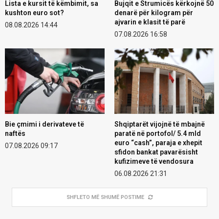
Lista e kursit të këmbimit, sa
Bujqit e Strumicës kërkojnë 50
kushton euro sot?
denarë për kilogram për
ajvarin e klasit të parë
08.08.2026 14:44
07.08.2026 16:58
Bie çmimi i derivateve të
Shqiptarët vijojnë të mbajnë
naftës
paratë në portofol/ 5.4 mld
euro “cash”, paraja e xhepit
07.08.2026 09:17
sfidon bankat pavarësisht
kufizimeve të vendosura
06.08.2026 21:31
SHFLETO MË SHUMË POSTIME