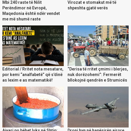
Mbi 240 raste të Nilit
Virozat e stomakut më të
Perëndimor në Evropë,
shpeshta gjatë verës
Maqedonia është ndër vendet
me më shumë raste
Editorial / Rritet nota mesatare,
“Derisa të rritet çmimi i blerjes,
por kemi “analfabetë” që s’dinë
nuk dorëzohemi”: Fermerët
as lexim e as matematikë!
bllokojnë qendrën e Strumicës
Ajvari po bëhet luks në Shtip:
Droni hyn në hapësirën ajrore