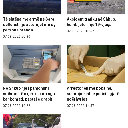
Të shtëna me armë në Saraj,
Aksident trafiku në Shkup,
qëllohet një automjet me dy
humb jetën një 19-vjeçar
persona brenda
07.08.2026 18:57
07.08.2026 20:30
Në Shkup një i panjohur I
Arrestohen me kokainë,
ndihmoi të nxjerrë para nga
sulmojnë edhe policin gjatë
bankomati, pastaj e grabiti
ndërhyrjes
07.08.2026 16:22
07.08.2026 14:57