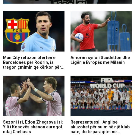
Man City refuzon ofertën e
Amorim synon Scudetton dhe
Barcelonës për Rodrin, ia
Ligën e Evropës me Milanin
tregon çmimin që kërkon për...
Sezoni i ri, Edon Zhegrova i ri:
Reprezentuesi i Anglisë
Ylli i Kosovës shënon eurogol
akuzohet për sulm në një klub
ndaj Chelseas
nate, do të paraqitet në...