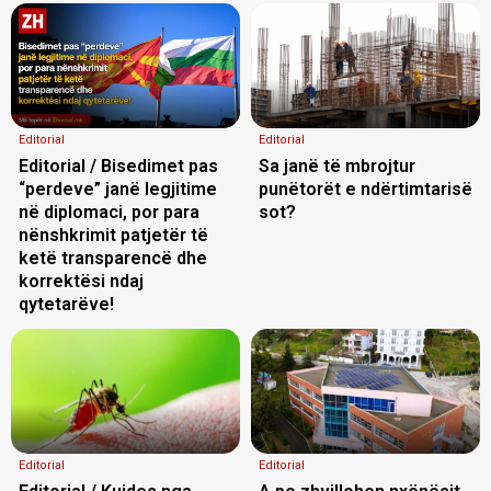
Editorial
Editorial
Editorial / Bisedimet pas
Sa janë të mbrojtur
“perdeve” janë legjitime
punëtorët e ndërtimtarisë
në diplomaci, por para
sot?
nënshkrimit patjetër të
ketë transparencë dhe
korrektësi ndaj
qytetarëve!
Editorial
Editorial