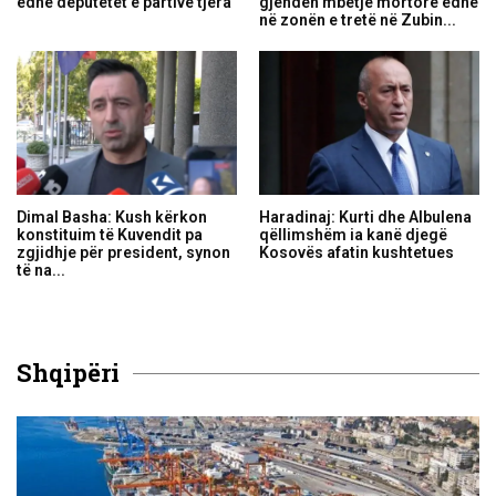
edhe deputetët e partive tjera
gjenden mbetje mortore edhe
në zonën e tretë në Zubin...
Dimal Basha: Kush kërkon
Haradinaj: Kurti dhe Albulena
konstituim të Kuvendit pa
qëllimshëm ia kanë djegë
zgjidhje për president, synon
Kosovës afatin kushtetues
të na...
Shqipëri