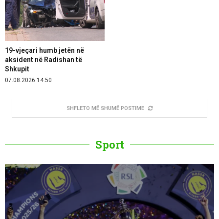
19-vjeçari humb jetën në
aksident në Radishan të
Shkupit
07.08.2026 14:50
SHFLETO MË SHUMË POSTIME
Sport