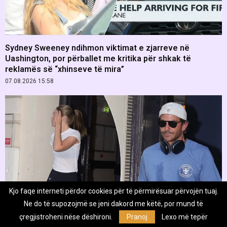
Sydney Sweeney ndihmon viktimat e zjarreve në
Uashington, por përballet me kritika për shkak të
reklamës së “xhinseve të mira”
07.08.2026 15:58
Kjo faqe interneti përdor cookies për të përmirësuar përvojën tuaj.
Ne do të supozojmë se jeni dakord me këtë, por mund të
çregjistroheni nëse dëshironi.
Pranoj
Lexo më tepër