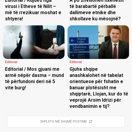
Editorial / Kujdes nga
A po zhvillohen nxënësit
virusi i Etheve të Nilit –
të barabartë përballë
më të rrezikuar moshat e
dallimeve etnike dhe
shtyera!
shkollave ku mësojnë?
Editorial
Editorial
Editorial / Mos gjuani me
Gjuha shqipe
armë nëpër dasma – mund
anashkalohet në tabelat
të përfundoni deri në 5
orientuese për fshatin e
vite burg!
banuar plotësisht me
shqiptarë, Llojan, kur do të
veprojë Arsim Idrizi për
vendbanimin e tij?
SHFLETO MË SHUMË POSTIME