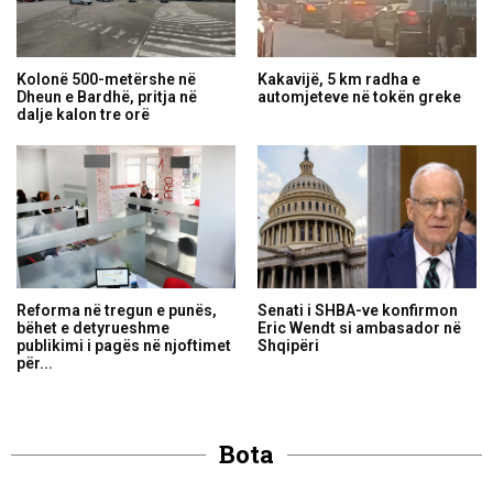
Kolonë 500-metërshe në
Kakavijë, 5 km radha e
Dheun e Bardhë, pritja në
automjeteve në tokën greke
dalje kalon tre orë
Reforma në tregun e punës,
Senati i SHBA-ve konfirmon
bëhet e detyrueshme
Eric Wendt si ambasador në
publikimi i pagës në njoftimet
Shqipëri
për...
Bota