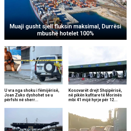
Muaji gusht sjell fluksin maksimal, Durrësi
mbushë hotelet 100%
U vra nga shoku i fëmijërisë,
Kosovarët drejt Shqipërisë,
Joan Zuko dyshohet se u
në pikën kufitare të Morinës
përfshi në sherr...
mbi 41 mijë hyrje për 12...