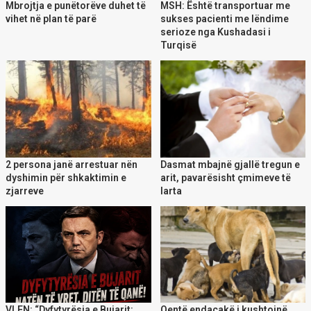
Mbrojtja e punëtorëve duhet të
MSH: Është transportuar me
vihet në plan të parë
sukses pacienti me lëndime
serioze nga Kushadasi i
Turqisë
2 persona janë arrestuar nën
Dasmat mbajnë gjallë tregun e
dyshimin për shkaktimin e
arit, pavarësisht çmimeve të
zjarreve
larta
VLEN: “Dyfytyrësia e Bujarit:
Qentë endacakë i kushtojnë