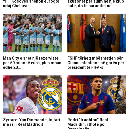
Ylli i Kosovës shënon eurogol
akuzohet për sulm në një klub
ndaj Chelseas
nate, do të paraqitet në...
Man City e shet një rezervistë
FSHF tërheq mbështetjen për
për 50 milionë euro, plus mban
Gianni Infantinon në garën për
edhe 20...
president të FIFA-s
Zyrtare: Yan Diomande, lojtari
Rodri “tradhton” Real
më i ri i Real Madridit
Madridin, i thotë po