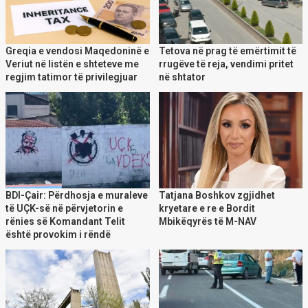
Greqia e vendosi Maqedoninë e
Tetova në prag të emërtimit të
Veriut në listën e shteteve me
rrugëve të reja, vendimi pritet
regjim tatimor të privilegjuar
në shtator
BDI-Çair: Përdhosja e muraleve
Tatjana Boshkov zgjidhet
të UÇK-së në përvjetorin e
kryetare e re e Bordit
rënies së Komandant Telit
Mbikëqyrës të M-NAV
është provokim i rëndë