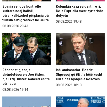
Spanja vendos kontrolle
Kolumbia ka presidentin e ri,
kufitare ndaj Italisë,
De la Espriella merr zyrtarisht
përshkallëzohet përplasja për
detyrën
fluksin e migrantëve në Ceuta
08.08.2026 19:48
08.08.2026 20:43
Rëndohet gjendja
Ish-ambasadori Bosch:
shëndetësore e Joe Biden,
Shpresoj që BE t’ia bëjë kusht
djali i tij Hunter: Kanceri është
Ukrainës njohjen e Kosovës
përhapur
08.08.2026 18:13
08.08.2026 19:14