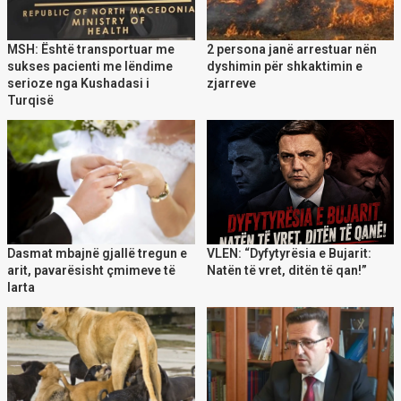
MSH: Është transportuar me
2 persona janë arrestuar nën
sukses pacienti me lëndime
dyshimin për shkaktimin e
serioze nga Kushadasi i
zjarreve
Turqisë
Dasmat mbajnë gjallë tregun e
VLEN: “Dyfytyrësia e Bujarit:
arit, pavarësisht çmimeve të
Natën të vret, ditën të qan!”
larta