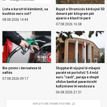
Lista e kursit të këmbimit, sa
Bujqit e Strumicës kërkojnë 50
kushton euro sot?
denarë për kilogram për
ajvarin e klasit të parë
08.08.2026 14:44
07.08.2026 16:58
Bie çmimi i derivateve të
Shqiptarët vijojnë të mbajnë
naftës
paratë në portofol/ 5.4 mld
euro “cash”, paraja e xhepit
07.08.2026 09:17
sfidon bankat pavarësisht
kufizimeve të vendosura
06.08.2026 21:31
SHFLETO MË SHUMË POSTIME