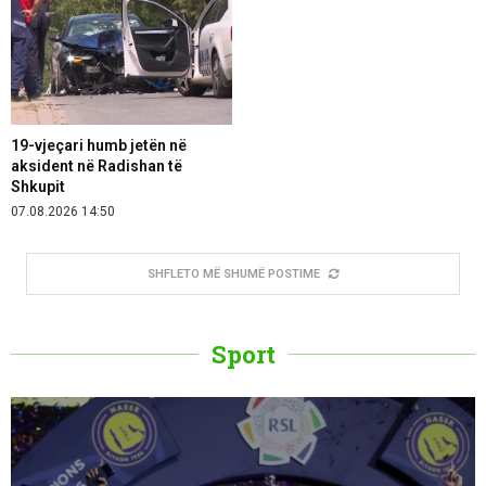
19-vjeçari humb jetën në
aksident në Radishan të
Shkupit
07.08.2026 14:50
SHFLETO MË SHUMË POSTIME
Sport