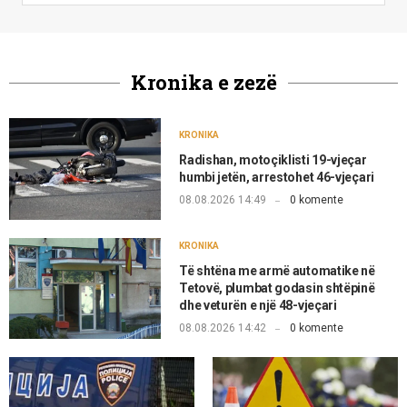
Kronika e zezë
KRONIKA
Radishan, motoçiklisti 19-vjeçar
humbi jetën, arrestohet 46-vjeçari
08.08.2026 14:49
0 komente
KRONIKA
Të shtëna me armë automatike në
Tetovë, plumbat godasin shtëpinë
dhe veturën e një 48-vjeçari
08.08.2026 14:42
0 komente