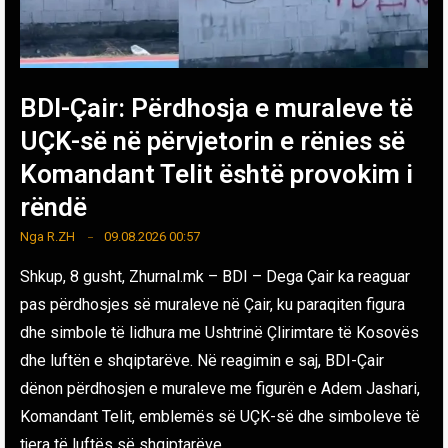
BDI-Çair: Përdhosja e muraleve të
UÇK-së në përvjetorin e rënies së
Komandant Telit është provokim i
rëndë
Nga
R.ZH
09.08.2026 00:57
Shkup, 8 gusht, Zhurnal.mk – BDI – Dega Çair ka reaguar
pas përdhosjes së muraleve në Çair, ku paraqiten figura
dhe simbole të lidhura me Ushtrinë Çlirimtare të Kosovës
dhe luftën e shqiptarëve. Në reagimin e saj, BDI-Çair
dënon përdhosjen e muraleve me figurën e Adem Jashari,
Komandant Telit, emblemës së UÇK-së dhe simboleve të
tjera të luftës së shqiptarëve. …