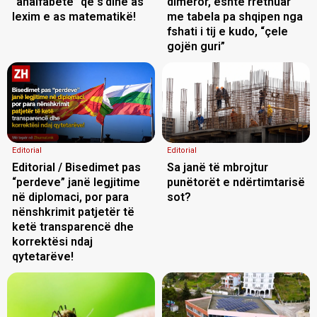
“analfabetë” që s’dinë as
dimëror, është rrethuar
lexim e as matematikë!
me tabela pa shqipen nga
fshati i tij e kudo, “çele
gojën guri”
Editorial
Editorial
Editorial / Bisedimet pas
Sa janë të mbrojtur
“perdeve” janë legjitime
punëtorët e ndërtimtarisë
në diplomaci, por para
sot?
nënshkrimit patjetër të
ketë transparencë dhe
korrektësi ndaj
qytetarëve!