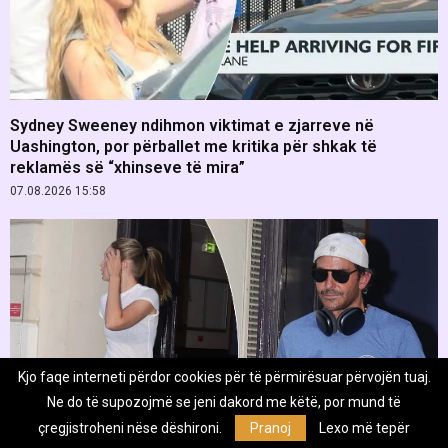
Sydney Sweeney ndihmon viktimat e zjarreve në
Uashington, por përballet me kritika për shkak të
reklamës së “xhinseve të mira”
07.08.2026 15:58
Kjo faqe interneti përdor cookies për të përmirësuar përvojën tuaj.
Ne do të supozojmë se jeni dakord me këtë, por mund të
çregjistroheni nëse dëshironi.
Pranoj
Lexo më tepër