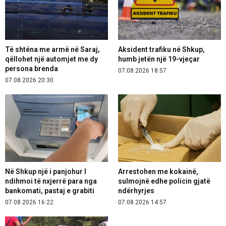
Të shtëna me armë në Saraj,
Aksident trafiku në Shkup,
qëllohet një automjet me dy
humb jetën një 19-vjeçar
persona brenda
07.08.2026 18:57
07.08.2026 20:30
Në Shkup një i panjohur I
Arrestohen me kokainë,
ndihmoi të nxjerrë para nga
sulmojnë edhe policin gjatë
bankomati, pastaj e grabiti
ndërhyrjes
07.08.2026 16:22
07.08.2026 14:57