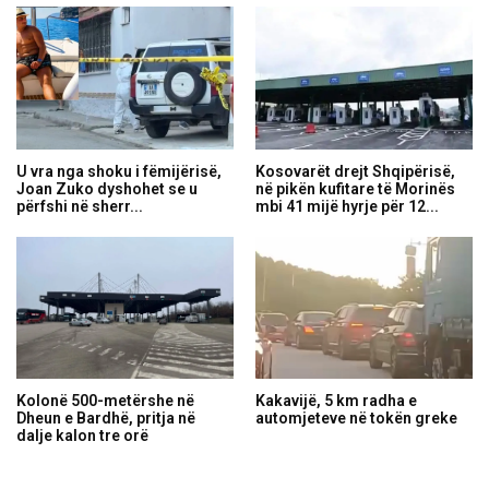
U vra nga shoku i fëmijërisë,
Kosovarët drejt Shqipërisë,
Joan Zuko dyshohet se u
në pikën kufitare të Morinës
përfshi në sherr...
mbi 41 mijë hyrje për 12...
Kolonë 500-metërshe në
Kakavijë, 5 km radha e
Dheun e Bardhë, pritja në
automjeteve në tokën greke
dalje kalon tre orë