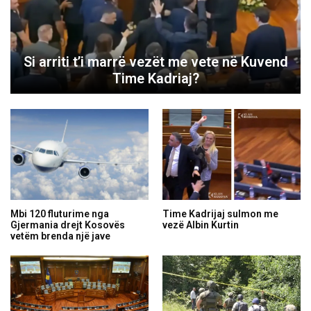
Si arriti t’i marrë vezët me vete në Kuvend
Time Kadriaj?
Mbi 120 fluturime nga
Time Kadrijaj sulmon me
Gjermania drejt Kosovës
vezë Albin Kurtin
vetëm brenda një jave