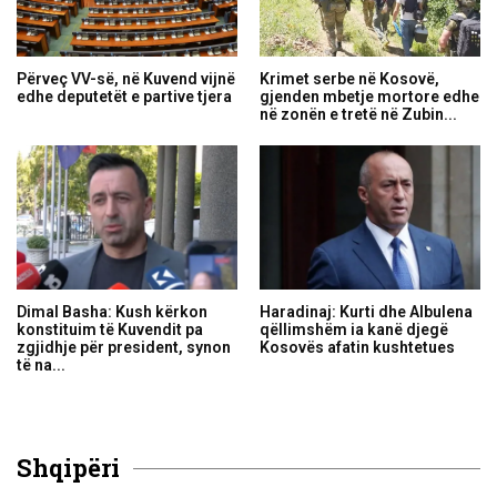
Përveç VV-së, në Kuvend vijnë
Krimet serbe në Kosovë,
edhe deputetët e partive tjera
gjenden mbetje mortore edhe
në zonën e tretë në Zubin...
Dimal Basha: Kush kërkon
Haradinaj: Kurti dhe Albulena
konstituim të Kuvendit pa
qëllimshëm ia kanë djegë
zgjidhje për president, synon
Kosovës afatin kushtetues
të na...
Shqipëri