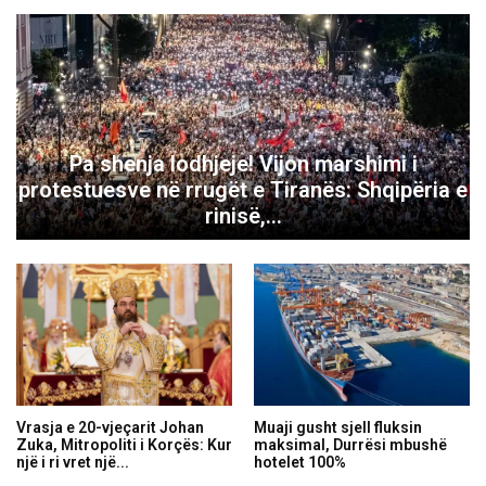
Pa shenja lodhjeje! Vijon marshimi i
protestuesve në rrugët e Tiranës: Shqipëria e
rinisë,...
Vrasja e 20-vjeçarit Johan
Muaji gusht sjell fluksin
Zuka, Mitropoliti i Korçës: Kur
maksimal, Durrësi mbushë
një i ri vret një...
hotelet 100%