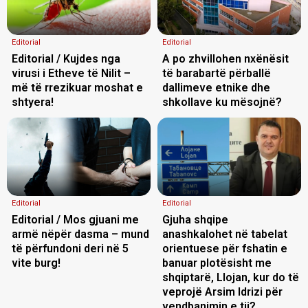
Editorial
Editorial
Editorial / Kujdes nga
A po zhvillohen nxënësit
virusi i Etheve të Nilit –
të barabartë përballë
më të rrezikuar moshat e
dallimeve etnike dhe
shtyera!
shkollave ku mësojnë?
Editorial
Editorial
Editorial / Mos gjuani me
Gjuha shqipe
armë nëpër dasma – mund
anashkalohet në tabelat
të përfundoni deri në 5
orientuese për fshatin e
vite burg!
banuar plotësisht me
shqiptarë, Llojan, kur do të
veprojë Arsim Idrizi për
vendbanimin e tij?