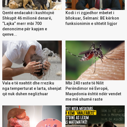
Qentë endacakë i kushtojnë
Kodi i ri zgjedhor mbetet i
Shkupit 46 milionë denarë,
bllokuar, Selmani: BE kërkon
“Lajka” merr mbi 700
funksionimin e shtetit ligjor
denoncime për kapjen e
qenve...
Vala e të nxehtit dhe rreziku
Mbi 240 raste të Nilit
nga temperturat e larta, shenjat
Perëndimor në Evropë,
që nuk duhen neglizhuar
Maqedonia është ndër vendet
me më shumë raste