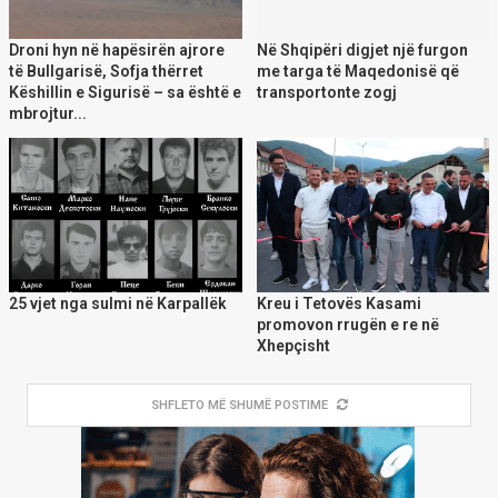
Droni hyn në hapësirën ajrore
Në Shqipëri digjet një furgon
të Bullgarisë, Sofja thërret
me targa të Maqedonisë që
Këshillin e Sigurisë – sa është e
transportonte zogj
mbrojtur...
25 vjet nga sulmi në Karpallëk
Kreu i Tetovës Kasami
promovon rrugën e re në
Xhepçisht
SHFLETO MË SHUMË POSTIME