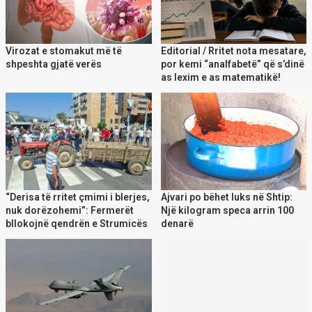
Virozat e stomakut më të
Editorial / Rritet nota mesatare,
shpeshta gjatë verës
por kemi “analfabetë” që s’dinë
as lexim e as matematikë!
“Derisa të rritet çmimi i blerjes,
Ajvari po bëhet luks në Shtip:
nuk dorëzohemi”: Fermerët
Një kilogram speca arrin 100
bllokojnë qendrën e Strumicës
denarë