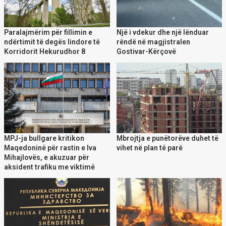
Paralajmërim për fillimin e
Një i vdekur dhe një lënduar
ndërtimit të degës lindore të
rëndë në magjistralen
Korridorit Hekurudhor 8
Gostivar-Kërçovë
MPJ-ja bullgare kritikon
Mbrojtja e punëtorëve duhet të
Maqedoninë për rastin e Iva
vihet në plan të parë
Mihajlovës, e akuzuar për
aksident trafiku me viktimë