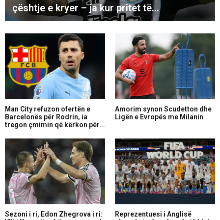
çështje e kryer – ja kur pritet të...
Man City refuzon ofertën e
Amorim synon Scudetton dhe
Barcelonës për Rodrin, ia
Ligën e Evropës me Milanin
tregon çmimin që kërkon për...
Sezoni i ri, Edon Zhegrova i ri:
Reprezentuesi i Anglisë