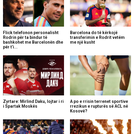
Flick telefonon personalisht
Barcelona do të kërkojë
Rodrin për ta bindur të
transferimin e Rodrit vetëm
bashkohet me Barcelonën dhe
me një kusht
për t’i...
Zyrtare: Mirlind Daku, lojtar i ri
A po e rrisin terrenet sportive
i Spartak Moskës
rrezikun e rupturës së ACL në
Kosovë?