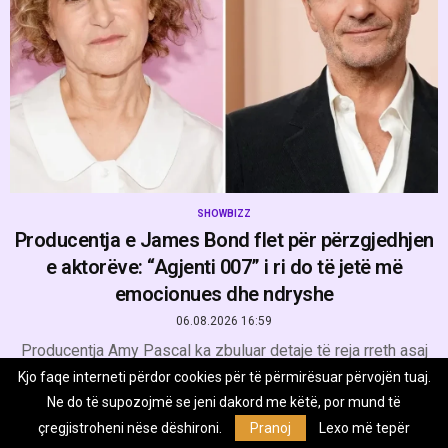
SHOWBIZZ
Producentja e James Bond flet për përzgjedhjen
e aktorëve: “Agjenti 007” i ri do të jetë më
emocionues dhe ndryshe
06.08.2026 16:59
Producentja Amy Pascal ka zbuluar detaje të reja rreth asaj
që publiku mund të presë nga aktori që do të pasojë Daniel
Kjo faqe interneti përdor cookies për të përmirësuar përvojën tuaj.
Craig në …
Ne do të supozojmë se jeni dakord me këtë, por mund të
çregjistroheni nëse dëshironi.
Pranoj
Lexo më tepër