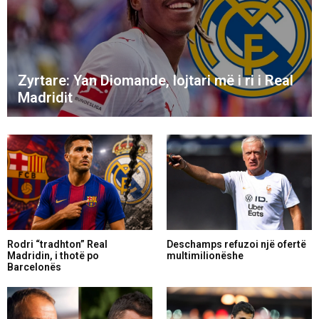
Zyrtare: Yan Diomande, lojtari më i ri i Real
Madridit
Rodri “tradhton” Real
Deschamps refuzoi një ofertë
Madridin, i thotë po
multimilionëshe
Barcelonës