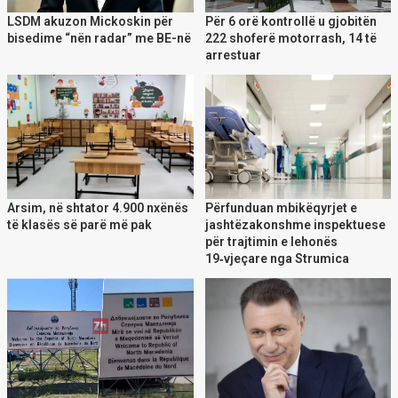
LSDM akuzon Mickoskin për
Për 6 orë kontrollë u gjobitën
bisedime “nën radar” me BE-në
222 shoferë motorrash, 14 të
arrestuar
Arsim, në shtator 4.900 nxënës
Përfunduan mbikëqyrjet e
të klasës së parë më pak
jashtëzakonshme inspektuese
për trajtimin e lehonës
19‑vjeçare nga Strumica