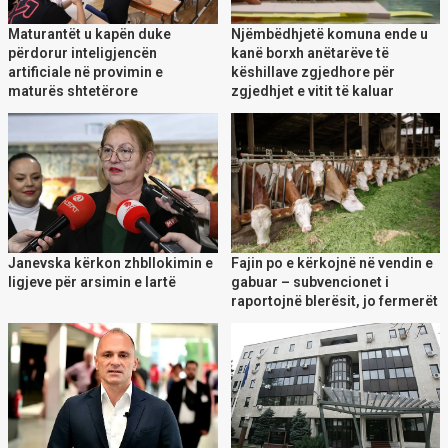
Maturantët u kapën duke
Njëmbëdhjetë komuna ende u
përdorur inteligjencën
kanë borxh anëtarëve të
artificiale në provimin e
këshillave zgjedhore për
maturës shtetërore
zgjedhjet e vitit të kaluar
Janevska kërkon zhbllokimin e
Fajin po e kërkojnë në vendin e
ligjeve për arsimin e lartë
gabuar – subvencionet i
raportojnë blerësit, jo fermerët