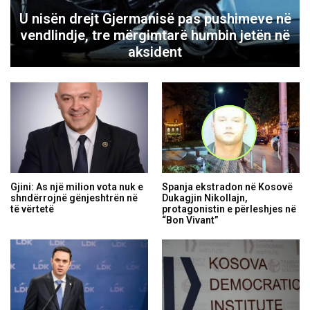
U nisën drejt Gjermanisë pas pushimeve në
vendlindje, tre mërgimtarë humbin jetën në
aksident
Gjini: As një milion vota nuk e
Spanja ekstradon në Kosovë
shndërrojnë gënjeshtrën në
Dukagjin Nikollajn,
të vërtetë
protagonistin e përleshjes në
“Bon Vivant”