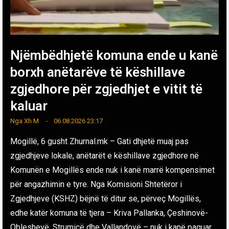
Njëmbëdhjetë komuna ende u kanë
borxh anëtarëve të këshillave
zgjedhore për zgjedhjet e vitit të
kaluar
Nga
Xh M
06.08.2026 23:17
Mogillë, 6 gusht Zhurnal.mk – Gati dhjetë muaj pas
zgjedhjeve lokale, anëtarët e këshillave zgjedhore në
Komunën e Mogillës ende nuk i kanë marrë kompensimet
për angazhimin e tyre. Nga Komisioni Shtetëror i
Zgjedhjeve (KSHZ) bëjnë të ditur se, përveç Mogillës,
edhe katër komuna të tjera – Kriva Pallanka, Çeshinovë-
Obleshevë, Strumicë dhe Vallandovë – nuk i kanë paguar