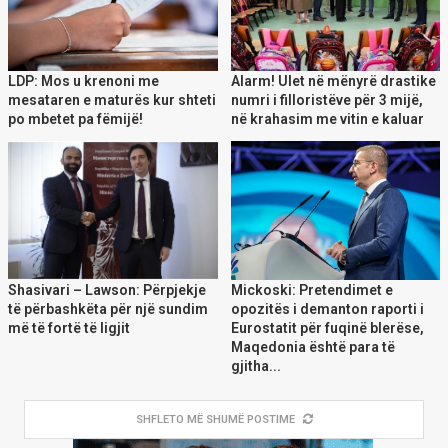
LDP: Mos u krenoni me
Alarm! Ulet në mënyrë drastike
mesataren e maturës kur shteti
numri i filloristëve për 3 mijë,
po mbetet pa fëmijë!
në krahasim me vitin e kaluar
Shasivari – Lawson: Përpjekje
Mickoski: Pretendimet e
të përbashkëta për një sundim
opozitës i demanton raporti i
më të fortë të ligjit
Eurostatit për fuqinë blerëse,
Maqedonia është para të
gjitha...
SHFLETO MË SHUMË POSTIME