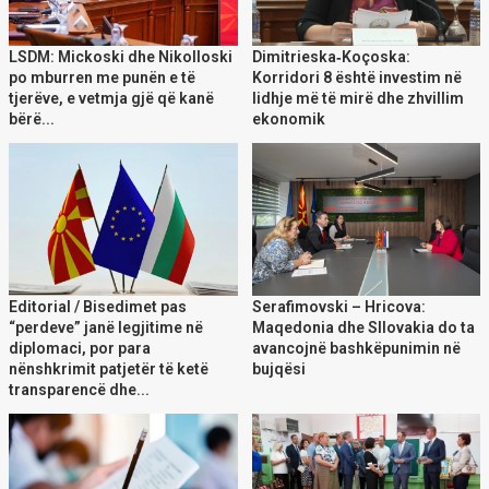
LSDM: Mickoski dhe Nikolloski
Dimitrieska‑Koçoska:
po mburren me punën e të
Korridori 8 është investim në
tjerëve, e vetmja gjë që kanë
lidhje më të mirë dhe zhvillim
bërë...
ekonomik
Editorial / Bisedimet pas
Serafimovski – Hricova:
“perdeve” janë legjitime në
Maqedonia dhe Sllovakia do ta
diplomaci, por para
avancojnë bashkëpunimin në
nënshkrimit patjetër të ketë
bujqësi
transparencë dhe...