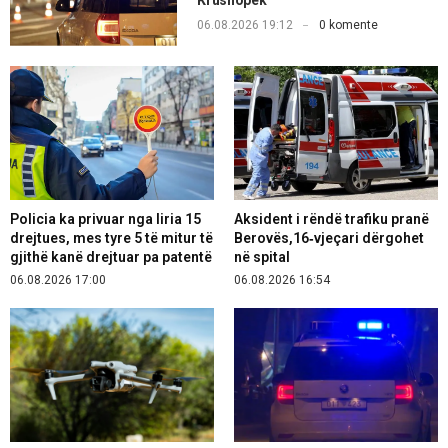
06.08.2026 19:12
0 komente
Policia ka privuar nga liria 15
Aksident i rëndë trafiku pranë
drejtues, mes tyre 5 të mitur të
Berovës,16‑vjeçari dërgohet
gjithë kanë drejtuar pa patentë
në spital
06.08.2026 17:00
06.08.2026 16:54