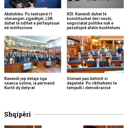
Abdixhiku: Po tentojmë t’i
KDI: Kuvendi duhet të
shmangim zgjedhjet, LDK
konstituohet deri nesër,
duhet të ndihet e përfaqësuar
negociatat politike nuk e
në institucione
pezullojnë afatin kushtetues
Kuvendi jep detaje nga
Osmani pas betimit si
seanca sotme, ia përmend
deputete: Po rikthehemi te
Kurtit dy detyrat
tempulli i demokracisë
Shqipëri