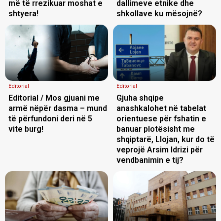
më të rrezikuar moshat e
dallimeve etnike dhe
shtyera!
shkollave ku mësojnë?
Editorial
Editorial
Editorial / Mos gjuani me
Gjuha shqipe
armë nëpër dasma – mund
anashkalohet në tabelat
të përfundoni deri në 5
orientuese për fshatin e
vite burg!
banuar plotësisht me
shqiptarë, Llojan, kur do të
veprojë Arsim Idrizi për
vendbanimin e tij?