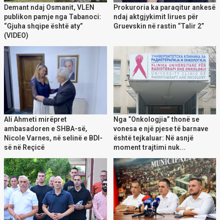
Demant ndaj Osmanit, VLEN
Prokuroria ka paraqitur ankesë
publikon pamje nga Tabanoci:
ndaj aktgjykimit lirues për
“Gjuha shqipe është aty”
Gruevskin në rastin “Talir 2”
(VIDEO)
Ali Ahmeti mirëpret
Nga “Onkologjia” thonë se
ambasadoren e SHBA-së,
vonesa e një pjese të barnave
Nicole Varnes, në selinë e BDI-
është tejkaluar: Në asnjë
së në Reçicë
moment trajtimi nuk...