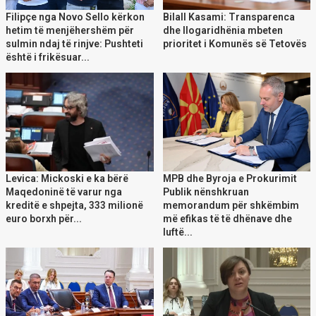
Filipçe nga Novo Sello kërkon
Bilall Kasami: Transparenca
hetim të menjëhershëm për
dhe llogaridhënia mbeten
sulmin ndaj të rinjve: Pushteti
prioritet i Komunës së Tetovës
është i frikësuar...
Levica: Mickoski e ka bërë
MPB dhe Byroja e Prokurimit
Maqedoninë të varur nga
Publik nënshkruan
kreditë e shpejta, 333 milionë
memorandum për shkëmbim
euro borxh për...
më efikas të të dhënave dhe
luftë...