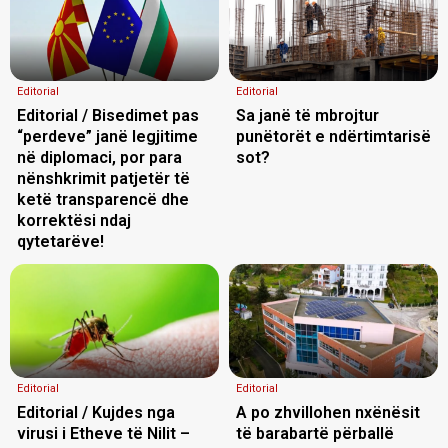
Editorial
Editorial
Editorial / Bisedimet pas
Sa janë të mbrojtur
“perdeve” janë legjitime
punëtorët e ndërtimtarisë
në diplomaci, por para
sot?
nënshkrimit patjetër të
ketë transparencë dhe
korrektësi ndaj
qytetarëve!
Editorial
Editorial
Editorial / Kujdes nga
A po zhvillohen nxënësit
virusi i Etheve të Nilit –
të barabartë përballë