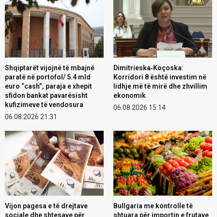
Shqiptarët vijojnë të mbajnë
Dimitrieska‑Koçoska:
paratë në portofol/ 5.4 mld
Korridori 8 është investim në
euro “cash”, paraja e xhepit
lidhje më të mirë dhe zhvillim
sfidon bankat pavarësisht
ekonomik
kufizimeve të vendosura
06.08.2026 15:14
06.08.2026 21:31
Vijon pagesa e të drejtave
Bullgaria me kontrolle të
sociale dhe shtesave për
shtuara për importin e frutave