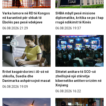
Varka lumore në RD të Kongos
SHBA mbyll pesë misione
në karantinë për shkak të
diplomatike, kritika se po i hap
Ebolës pas pesë vdekjeve
rrugë ndikimit të Kinës
06.08.2026 21:29
06.08.2026 19:37
Rritet keqpërdorimi i AI-së në
Shtetet anëtare të SCO-së
shkolla, Suedia dhe
zhvillojnë një stërvitje
Danimarka ashpërsojnë masat
kibernetike antiterrorizëm në
Xinjiang
06.08.2026 19:09
06.08.2026 16:22