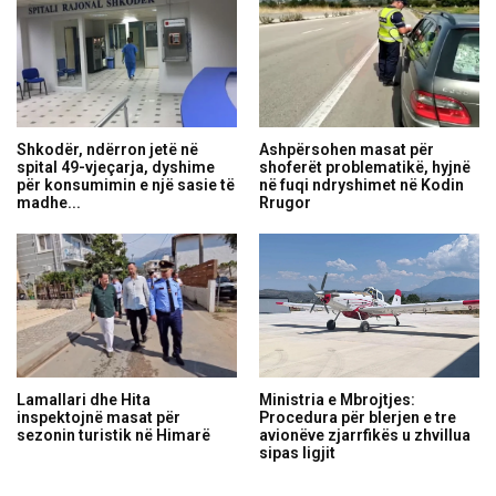
Shkodër, ndërron jetë në
Ashpërsohen masat për
spital 49-vjeçarja, dyshime
shoferët problematikë, hyjnë
për konsumimin e një sasie të
në fuqi ndryshimet në Kodin
madhe...
Rrugor
Lamallari dhe Hita
Ministria e Mbrojtjes:
inspektojnë masat për
Procedura për blerjen e tre
sezonin turistik në Himarë
avionëve zjarrfikës u zhvillua
sipas ligjit