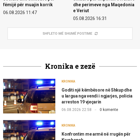
fëmijë për muajin korrik
dhe perimeve nga Maqedonia
e Veriut
06.08.2026 11:47
05.08.2026 16:31
SHFLETO MË SHUMË POSTIME
Kronika e zezë
KRONIKA
Goditi një këmbësore në Shkup dhe
u largua nga vendi i ngjarjes, policia
arreston 19 vjeçarin
06.08.2026 22:58
0 komente
KRONIKA
Konfrontim me armë në rrugën për
Krushopek