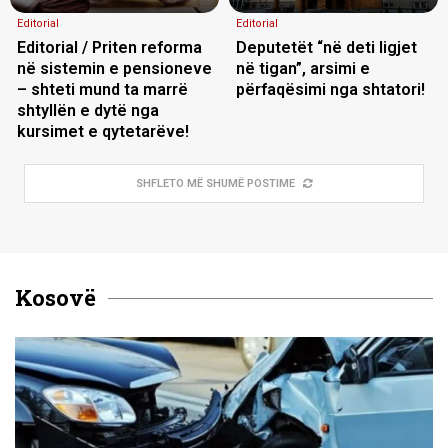
Editorial
Editorial
Editorial / Priten reforma
Deputetët “në deti ligjet
në sistemin e pensioneve
në tigan”, arsimi e
– shteti mund ta marrë
përfaqësimi nga shtatori!
shtyllën e dytë nga
kursimet e qytetarëve!
SHFLETO MË SHUMË POSTIME
Kosovë