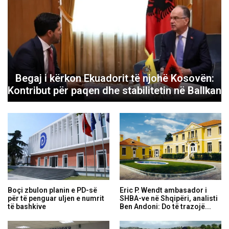
Begaj i kërkon Ekuadorit të njohë Kosovën:
Kontribut për paqen dhe stabilitetin në Ballkan
Boçi zbulon planin e PD-së
Eric P. Wendt ambasador i
për të penguar uljen e numrit
SHBA-ve në Shqipëri, analisti
të bashkive
Ben Andoni: Do të trazojë...