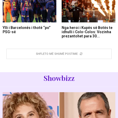
Ylli i Barcelonës i thotë “po”
Nga heroi i Kupës së Botës te
PSG-së
idhulli i Colo-Colos: Vozinha
prezantohet para 30...
SHFLETO MË SHUMË POSTIME
Showbizz