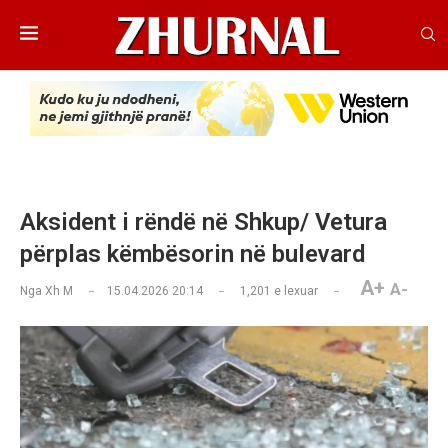
Aksident i rëndë në Shkup/ Vetura
përplas këmbësorin në bulevard
A+
A-
Nga
Xh M
15.04.2026 20:14
1,201
e lexuar