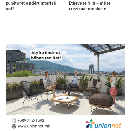
punëtorët e ndërtimtarisë
Etheve të Nilit – më të
sot?
rrezikuar moshat e...