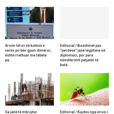
Arsim Idrizi në kulmin e
Editorial / Bisedimet pas
verës po bën gjum dimëror,
“perdeve” janë legjitime në
është rrethuar me tabela
diplomaci, por para
pa...
nënshkrimit patjetër të
ketë...
Sa janë të mbrojtur
Editorial / Kujdes nga virusi i