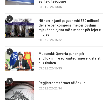
është ditë jopune
05.01.2026 10:36
3
Në korrik janë paguar mbi 560 milionë
denarë për kompensime për pushim
mjekësor, pjesa më e madhe për lejet e
lindjes
28.07.2026 15:52
4
Mucunski: Qeveria punon për
zhbllokimin e eurointegrimeve, detajet
nuk thuhen
03.08.2026 16:35
5
Regjistrohet tërmet në Shkup
02.08.2026 22:34