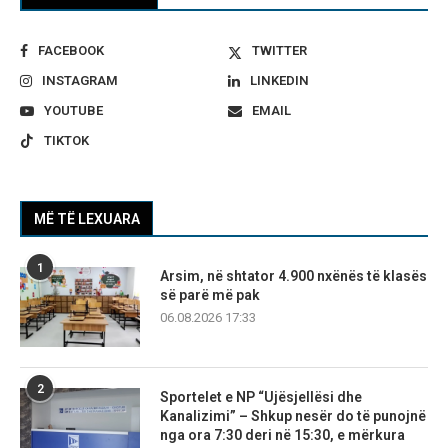
FACEBOOK
TWITTER
INSTAGRAM
LINKEDIN
YOUTUBE
EMAIL
TIKTOK
MË TË LEXUARA
1
Arsim, në shtator 4.900 nxënës të klasës
së parë më pak
06.08.2026 17:33
2
Sportelet e NP “Ujësjellësi dhe
Kanalizimi” – Shkup nesër do të punojnë
nga ora 7:30 deri në 15:30, e mërkura