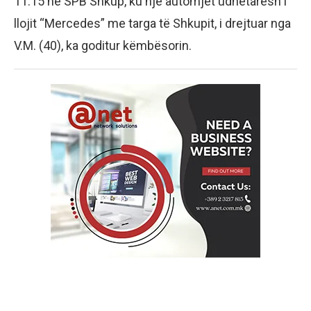
11:15 në SPB Shkup, ku një automjet udhëtarësh i
llojit “Mercedes” me targa të Shkupit, i drejtuar nga
V.M. (40), ka goditur këmbësorin.