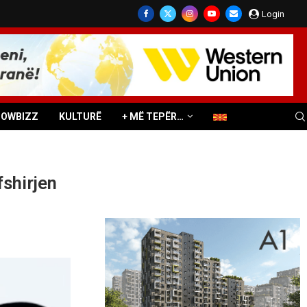
Login
HOWBIZZ
KULTURË
+ MË TEPËR…
fshirjen