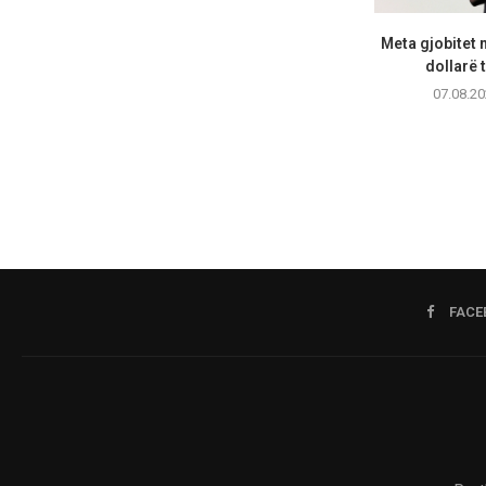
Meta gjobitet 
dollarë t
07.08.20
FACE