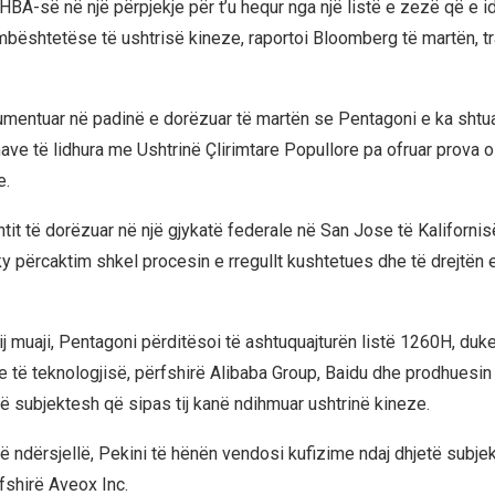
BA-së në një përpjekje për t’u hequr nga një listë e zezë që e id
bështetëse të ushtrisë kineze, raportoi Bloomberg të martën, 
umentuar në padinë e dorëzuar të martën se Pentagoni e ka sht
rmave të lidhura me Ushtrinë Çlirimtare Popullore pa ofruar prova
e.
it të dorëzuar në një gjykatë federale në San Jose të Kaliforni
 përcaktim shkel procesin e rregullt kushtetues dhe të drejtën e 
tij muaji, Pentagoni përditësoi të ashtuquajturën listë 1260H, duk
 të teknologjisë, përfshirë Alibaba Group, Baidu dhe prodhuesin
të subjektesh që sipas tij kanë ndihmuar ushtrinë kineze.
të ndërsjellë, Pekini të hënën vendosi kufizime ndaj dhjetë subje
fshirë Aveox Inc.