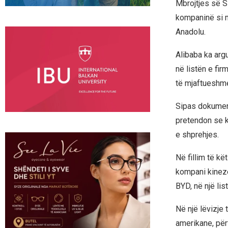
Mbrojtjes së SH
kompaninë si m
Anadolu.
Alibaba ka arg
në listën e fi
të mjaftueshm
Sipas dokument
pretendon se ky
e shprehjes.
Në fillim të kë
kompani kineze
BYD, në një lis
Në një lëvizje 
amerikane, për