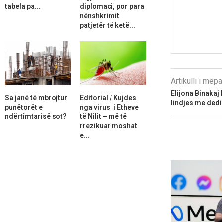
tabela pa...
diplomaci, por para
nënshkrimit
patjetër të ketë...
Artikulli i më
Elijona Binakaj
Sa janë të mbrojtur
Editorial / Kujdes
lindjes me ded
punëtorët e
nga virusi i Etheve
ndërtimtarisë sot?
të Nilit – më të
rrezikuar moshat
e...