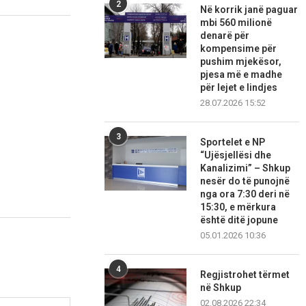
2
Në korrik janë paguar
mbi 560 milionë
denarë për
kompensime për
pushim mjekësor,
pjesa më e madhe
për lejet e lindjes
28.07.2026 15:52
3
Sportelet e NP
“Ujësjellësi dhe
Kanalizimi” – Shkup
nesër do të punojnë
nga ora 7:30 deri në
15:30, e mërkura
është ditë jopune
05.01.2026 10:36
4
Regjistrohet tërmet
në Shkup
02.08.2026 22:34