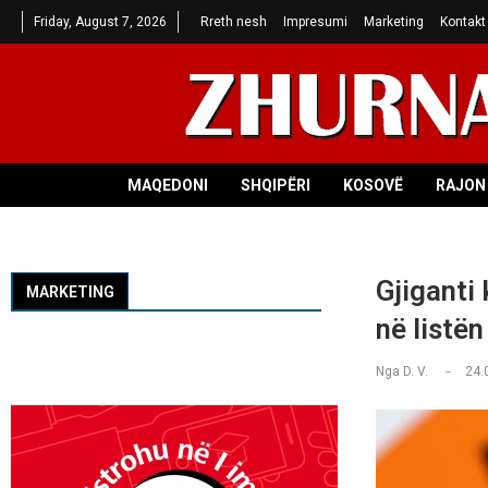
Friday, August 7, 2026
Rreth nesh
Impresumi
Marketing
Kontakt
MAQEDONI
SHQIPËRI
KOSOVË
RAJON 
Gjiganti
MARKETING
në listën
Nga
D. V.
24.