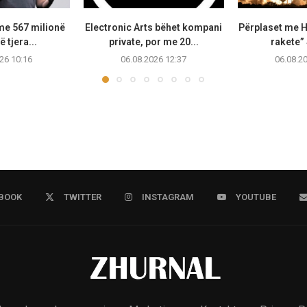
me 567 milionë
Electronic Arts bëhet kompani
Përplaset me H
ë tjera...
private, por me 20...
rakete”
26 10:16
06.08.2026 12:37
06.08.2
BOOK
TWITTER
INSTAGRAM
YOUTUBE