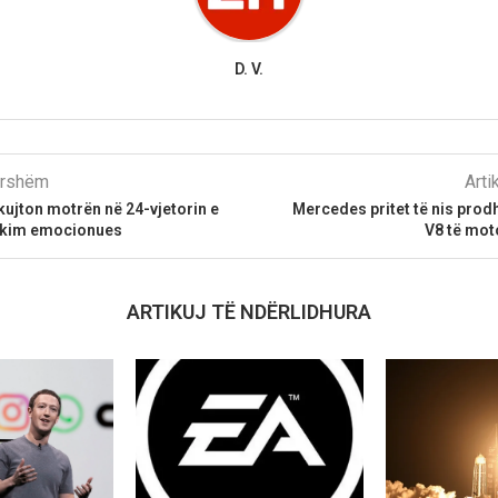
D. V.
parshëm
Arti
 kujton motrën në 24-vjetorin e
Mercedes pritet të nis prod
ikim emocionues
V8 të mot
ARTIKUJ TË NDËRLIDHURA