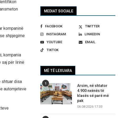
entifikon
transmeton
MEDIAT SOCIALE
FACEBOOK
TWITTER
uar kompaninë
INSTAGRAM
LINKEDIN
 ose shpjegime
YOUTUBE
EMAIL
TIKTOK
së, kompania
saj për lirinë
MË TË LEXUARA
e shtuar disa
1
Arsim, në shtator
 e automjeteve
4.900 nxënës të
klasës së parë më
pak
06.08.2026 17:33
kteve