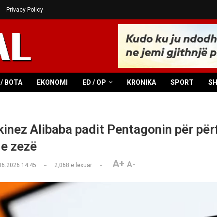
Privacy Policy
/ BOTA
EKONOMI
ED / OP
KRONIKA
SPORT
S
 kinez Alibaba padit Pentagonin për për
 e zezë
A+
A-
06.2026 14:45
2,068
e lexuar