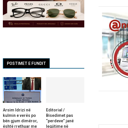
POSTIMET E FUNDIT
Arsim Idrizi në
Editorial /
kulmin e verës po
Bisedimet pas
bën gjum dimëror,
“perdeve” janë
është rrethuar me
legjitime në