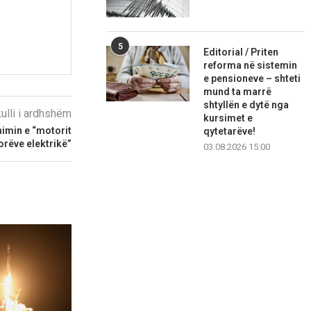
5
Editorial / Priten
reforma në sistemin
e pensioneve – shteti
mund ta marrë
shtyllën e dytë nga
kulli i ardhshëm
kursimet e
himin e “motorit
qytetarëve!
orëve elektrikë”
03.08.2026 15:00