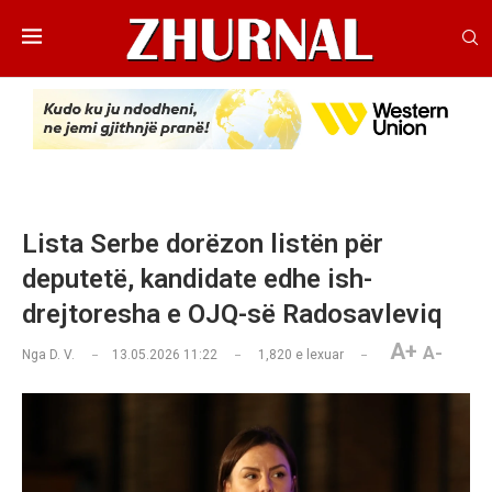
Lista Serbe dorëzon listën për
deputetë, kandidate edhe ish-
drejtoresha e OJQ-së Radosavleviq
A+
A-
Nga
D. V.
13.05.2026 11:22
1,820
e lexuar