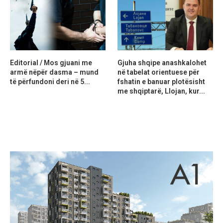
Editorial / Mos gjuani me
Gjuha shqipe anashkalohet
armë nëpër dasma – mund
në tabelat orientuese për
të përfundoni deri në 5...
fshatin e banuar plotësisht
me shqiptarë, Llojan, kur...