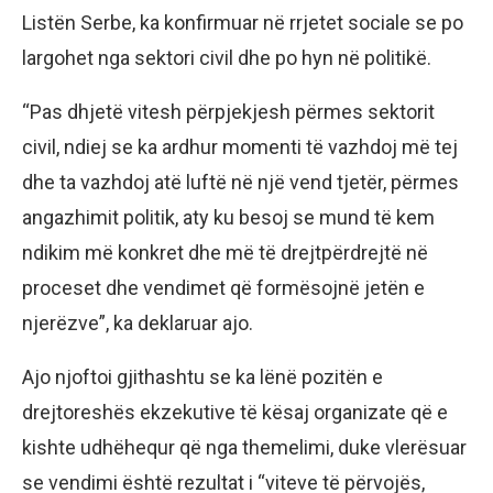
Listën Serbe, ka konfirmuar në rrjetet sociale se po
largohet nga sektori civil dhe po hyn në politikë.
“Pas dhjetë vitesh përpjekjesh përmes sektorit
civil, ndiej se ka ardhur momenti të vazhdoj më tej
dhe ta vazhdoj atë luftë në një vend tjetër, përmes
angazhimit politik, aty ku besoj se mund të kem
ndikim më konkret dhe më të drejtpërdrejtë në
proceset dhe vendimet që formësojnë jetën e
njerëzve”, ka deklaruar ajo.
Ajo njoftoi gjithashtu se ka lënë pozitën e
drejtoreshës ekzekutive të kësaj organizate që e
kishte udhëhequr që nga themelimi, duke vlerësuar
se vendimi është rezultat i “viteve të përvojës,