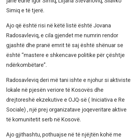
janë edhe Igor Simiq, Liljana Stevanoviq, Sllavko
Simiq e të tjerë.
Ajo që është risi në këtë listë është Jovana
Radosavleviq, e cila gjendet me numrin rendor
gjashtë dhe pranë emrit të saj është shënuar se
është “mastere e shkencave politike për çështje
ndërkombëtare”.
Radosavleviq deri më tani ishte e njohur si aktiviste
lokale në pjesën veriore të Kosovës dhe
drejtoreshë ekzekutive e OJQ-së ( Iniciativa e Re
Sociale) , një prej organizatave joqeveritare aktive
të komunitetit serb në Kosovë.
Ajo gjithashtu, pothuajse në të njëjtën kohë me