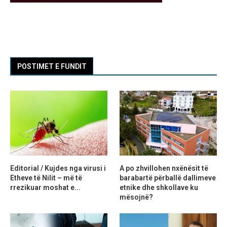
POSTIMET E FUNDIT
Editorial / Kujdes nga virusi i
A po zhvillohen nxënësit të
Etheve të Nilit – më të
barabartë përballë dallimeve
rrezikuar moshat e...
etnike dhe shkollave ku
mësojnë?