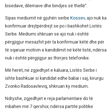
bisedave, dilemave dhe bindjes së thellë”.
Sipas mediumit në gjuhën serbe
Kossev
, ajo nuk ka
konfirmuar drejtpërdrejt se po i bashkohet Listës
Serbe. Mediumi shkruan se ajo nuk i është
përgjigjur mesazhit për ta konfirmuar këtë dhe për
të sqaruar motivin e kandidimit në këtë listë, ndërsa
nuk i është përgjigjur as thirrjes telefonike.
Më herët, në zgjedhjet e kaluara, Listës Serbe i
ishte bashkuar si kandidat edhe babai i saj, kirurgu
Zvonko Radosavleviq, shkruan ky medium.
Ndryshe, zgjedhjet e reja parlamentare do të
mbahen më 7 qershor, ndërsa partitë politike