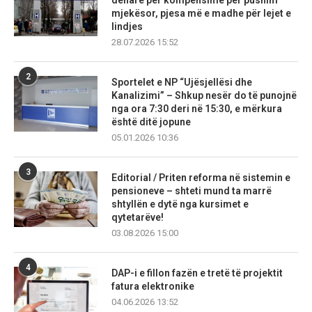
denarë për kompensime për pushim
mjekësor, pjesa më e madhe për lejet e
lindjes
28.07.2026 15:52
2
Sportelet e NP “Ujësjellësi dhe
Kanalizimi” – Shkup nesër do të punojnë
nga ora 7:30 deri në 15:30, e mërkura
është ditë jopune
05.01.2026 10:36
3
Editorial / Priten reforma në sistemin e
pensioneve – shteti mund ta marrë
shtyllën e dytë nga kursimet e
qytetarëve!
03.08.2026 15:00
4
DAP-i e fillon fazën e tretë të projektit
fatura elektronike
04.06.2026 13:52