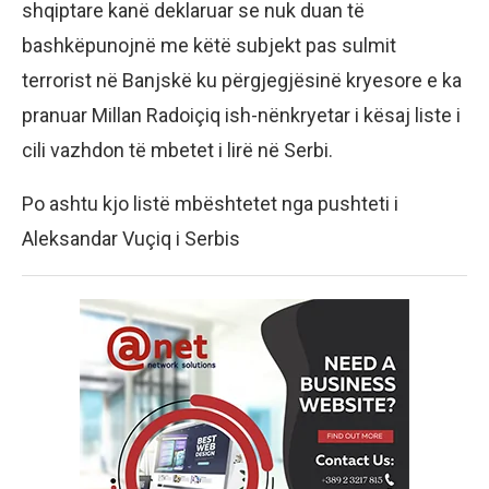
shqiptare kanë deklaruar se nuk duan të
bashkëpunojnë me këtë subjekt pas sulmit
terrorist në Banjskë ku përgjegjësinë kryesore e ka
pranuar Millan Radoiçiq ish-nënkryetar i kësaj liste i
cili vazhdon të mbetet i lirë në Serbi.
Po ashtu kjo listë mbështetet nga pushteti i
Aleksandar Vuçiq i Serbis