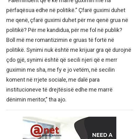
“Faleminderit që e ke marrë guximin me na
përfaqësua edhe në politikë.” Çfarë guximi duhet
me qenë, çfarë guximi duhet për me qenë grua në
politikë? Për me kandidua, për me fol në publik?
Boll më me romantizimin e gruas të fortë në
politikë. Synimi nuk është me krijuar gra që durojnë
çdo gjë, synimi është që secili njeri që e merr
guximin me sha, me fy e jo vetëm, në secilin
koment në rrjete sociale, me dalë para
institucioneve të drejtësisë edhe me marrë
dënimin meritor,” tha ajo.