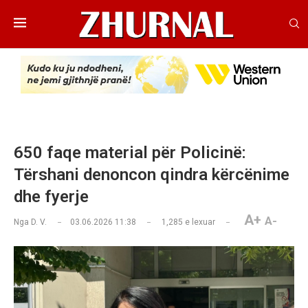
650 faqe material për Policinë:
Tërshani denoncon qindra kërcënime
dhe fyerje
A+
A-
Nga
D. V.
03.06.2026 11:38
1,285
e lexuar