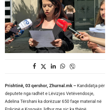
Prishtinë, 03 qershor, Zhurnal.mk –
Kandidatja për
deputete nga radhët e Lëvizjes Vetëvendosje,
Adelina Tërshani ka dorëzuar 650 faqe material në
Policinë e Kosovës, lidhur me siç ka thënë