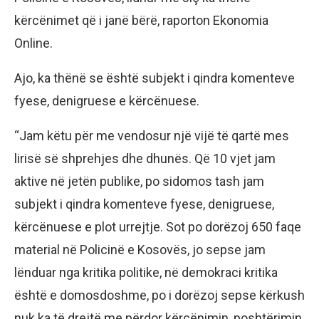
kërcënimet që i janë bërë, raporton Ekonomia
Online.
Ajo, ka thënë se është subjekt i qindra komenteve
fyese, denigruese e kërcënuese.
“Jam këtu për me vendosur një vijë të qartë mes
lirisë së shprehjes dhe dhunës. Që 10 vjet jam
aktive në jetën publike, po sidomos tash jam
subjekt i qindra komenteve fyese, denigruese,
kërcënuese e plot urrejtje. Sot po dorëzoj 650 faqe
material në Policinë e Kosovës, jo sepse jam
lënduar nga kritika politike, në demokraci kritika
është e domosdoshme, po i dorëzoj sepse kërkush
nuk ka të drejtë me përdor kërcënimin, poshtërimin