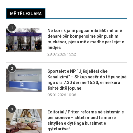
MË TË LEXUARA
1
Në korrik janë paguar mbi 560 milionë
denarë për kompensime për pushim
mjekësor, pjesa më e madhe për lejet e
lindjes
28.07.2026 15:52
2
Sportelet e NP “Ujësjellësi dhe
Kanalizimi” – Shkup nesër do të punojnë
nga ora 7:30 deri në 15:30, e mërkura
është ditë jopune
05.01.2026 10:36
3
Editorial / Priten reforma në sistemin e
pensioneve – shteti mund ta marrë
shtyllën e dytë nga kursimet e
qytetarëve!