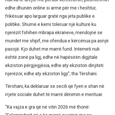
edhe dhunën online si armë për me i heshtur,
frikësuar apo larguar gratë nga jeta publike e
politike. Shumë e kemi toleruar një kulturë ku
njerëzit fshihen mbrapa ekraneve, mendojnë se
mundet me shpif, me ofendua e kërcënua pa asnjë
pasojë. Kjo duhet me marrë fund. Interneti nuk
është zonë pa ligj, edhe në hapësirën digjitale
ekziston përgjegjësia, edhe aty ekziston dinjiteti
njerëzor, edhe aty ekziston ligji”, tha Tërshani.
Tërshani, ka deklaruar se secili që fyen e shan në
rrjete sociale duhet të marrë dënimin e merituar.
“Ka vajza e gra që në vitin 2026 më thonë: