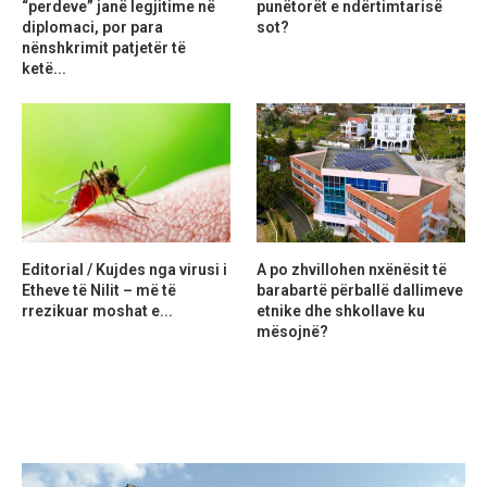
“perdeve” janë legjitime në
punëtorët e ndërtimtarisë
diplomaci, por para
sot?
nënshkrimit patjetër të
ketë...
Editorial / Kujdes nga virusi i
A po zhvillohen nxënësit të
Etheve të Nilit – më të
barabartë përballë dallimeve
rrezikuar moshat e...
etnike dhe shkollave ku
mësojnë?