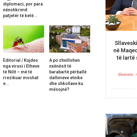
diplomaci, por para
nënshkrimit
patjetër të ketë...
Sllavesk
në Maqed
të lartë
Editorial / Kujdes
A po zhvillohen
nga virusi i Etheve
nxënësit të
të Nilit – më të
barabartë përballë
Ekonomi
rrezikuar moshat
dallimeve etnike
e...
dhe shkollave ku
mësojnë?