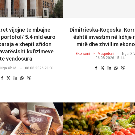
rët vijojnë të mbajnë
Dimitrieska‑Koçoska: Korr
 portofol/ 5.4 mld euro
është investim në lidhje 
paraja e xhepit sfidon
mirë dhe zhvillim ekon
avarësisht kufizimeve
Ekonomi
Maqedoni
Nga
D. 
të vendosura
06.08.2026 15:14
Nga
Xh M
06.08.2026 21:31