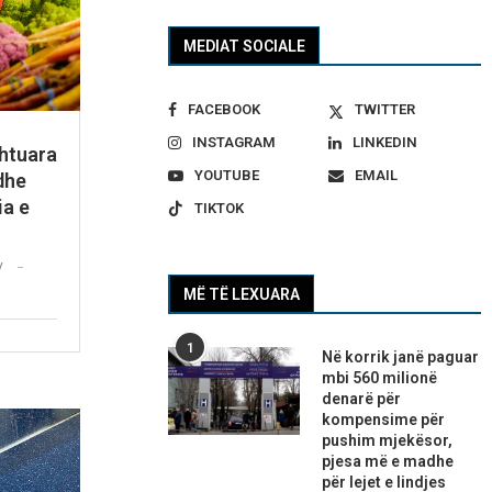
MEDIAT SOCIALE
FACEBOOK
TWITTER
INSTAGRAM
LINKEDIN
shtuara
YOUTUBE
EMAIL
dhe
a e
TIKTOK
V
MË TË LEXUARA
1
Në korrik janë paguar
mbi 560 milionë
denarë për
kompensime për
pushim mjekësor,
pjesa më e madhe
për lejet e lindjes