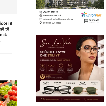
idori 8
më të
omik
V.