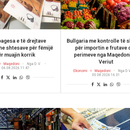
pagesa e të drejtave
Bullgaria me kontrolle të 
he shtesave për fëmijë
për importin e frutave 
ër muajin korrik
perimeve nga Maqedoni
Veriut
Maqedoni
Nga
D. V.
06.08.2026 11:47
Ekonomi
Maqedoni
Nga
D 
05.08.2026 16:31