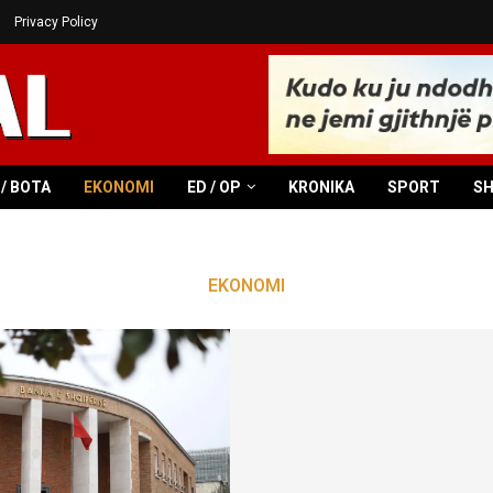
Privacy Policy
/ BOTA
EKONOMI
ED / OP
KRONIKA
SPORT
S
EKONOMI