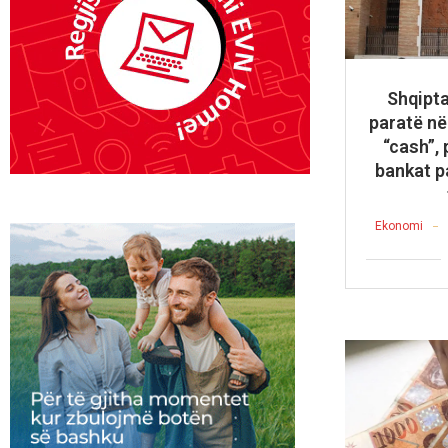
Shqipta
paratë në
“cash”, 
bankat p
Ekonomi