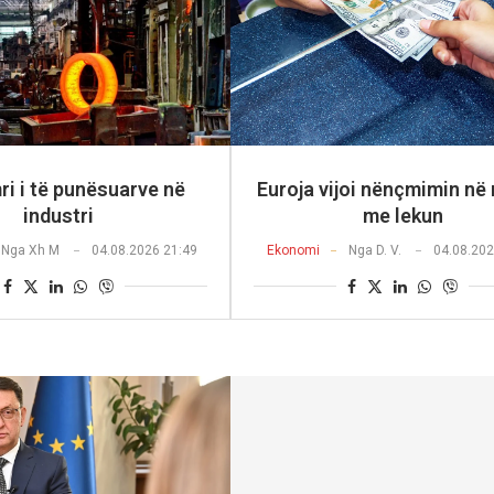
ri i të punësuarve në
Euroja vijoi nënçmimin në 
industri
me lekun
Nga
Xh M
04.08.2026 21:49
Ekonomi
Nga
D. V.
04.08.202