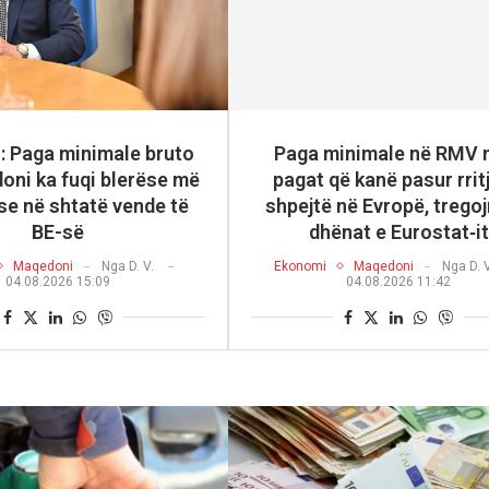
i: Paga minimale bruto
Paga minimale në RMV 
oni ka fuqi blerëse më
pagat që kanë pasur rrit
 se në shtatë vende të
shpejtë në Evropë, tregoj
BE-së
dhënat e Eurostat‑it
Maqedoni
Nga
D. V.
Ekonomi
Maqedoni
Nga
D. 
04.08.2026 15:09
04.08.2026 11:42