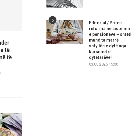
5
Editorial / Priten
reforma në sistemin
e pensioneve – shteti
mund ta marrë
ndër
shtyllën e dytë nga
je të
kursimet e
në të
qytetarëve!
03.08.2026 15:00
V.