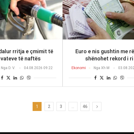
dalur rritja e çmimit të
Euro e nis gushtin me rë
ivateve të naftës
shënohet rekord i ri
Nga
D. V.
04.08.2026 09:22
Ekonomi
Nga
Xh M
03.08.20
1
2
3
…
46