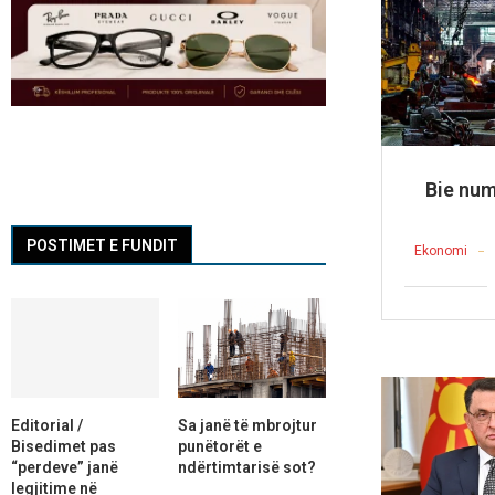
Bie num
POSTIMET E FUNDIT
Ekonomi
Editorial /
Sa janë të mbrojtur
Bisedimet pas
punëtorët e
“perdeve” janë
ndërtimtarisë sot?
legjitime në