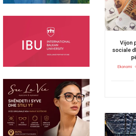
Vijon 
sociale d
p
Ekonomi