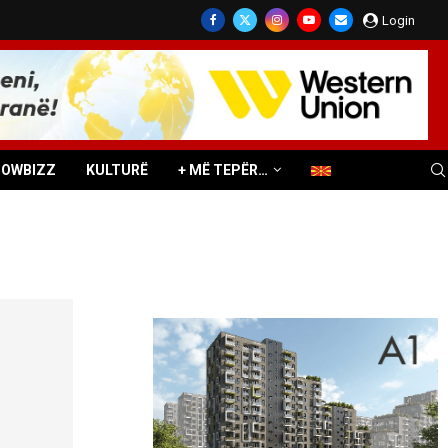
Login
HOWBIZZ
KULTURË
+ MË TEPËR…