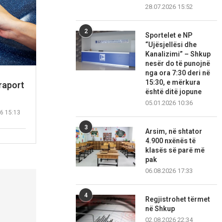
28.07.2026 15:52
2
Sportelet e NP
“Ujësjellësi dhe
Kanalizimi” – Shkup
nesër do të punojnë
nga ora 7:30 deri në
15:30, e mërkura
raport
është ditë jopune
05.01.2026 10:36
6 15:13
3
Arsim, në shtator
4.900 nxënës të
klasës së parë më
pak
06.08.2026 17:33
4
Regjistrohet tërmet
në Shkup
02.08.2026 22:34