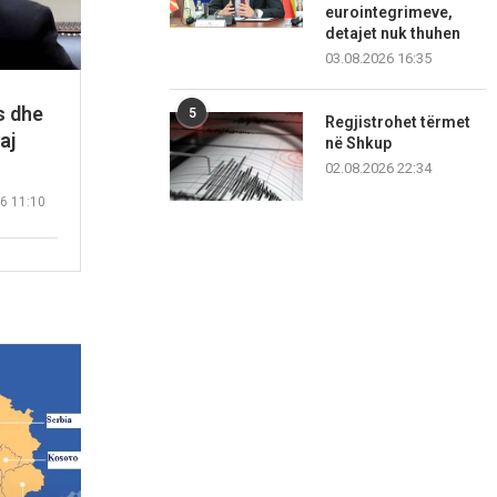
eurointegrimeve,
detajet nuk thuhen
03.08.2026 16:35
s dhe
5
Regjistrohet tërmet
aj
në Shkup
02.08.2026 22:34
6 11:10