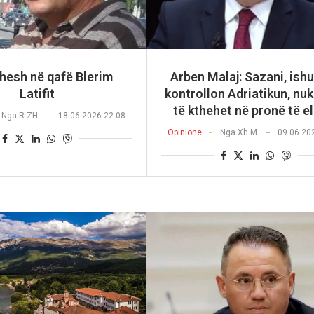
dhesh në qafë Blerim
Arben Malaj: Sazani, ishul
Latifit
kontrollon Adriatikun, nu
të kthehet në pronë të el
Nga
R.ZH
18.06.2026 22:08
Opinione
Nga
Xh M
09.06.20