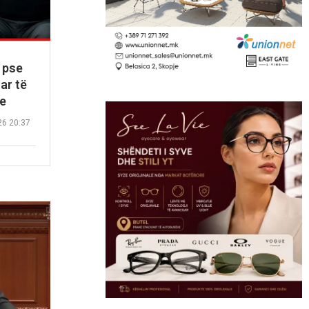
a pse
ar të
e
26 20:37