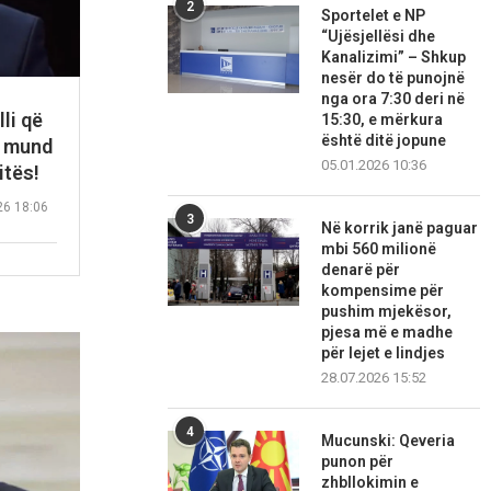
2
Sportelet e NP
“Ujësjellësi dhe
Kanalizimi” – Shkup
nesër do të punojnë
nga ora 7:30 deri në
li që
15:30, e mërkura
është ditë jopune
k mund
05.01.2026 10:36
itës!
26 18:06
3
Në korrik janë paguar
mbi 560 milionë
denarë për
kompensime për
pushim mjekësor,
pjesa më e madhe
për lejet e lindjes
28.07.2026 15:52
4
Mucunski: Qeveria
punon për
zhbllokimin e