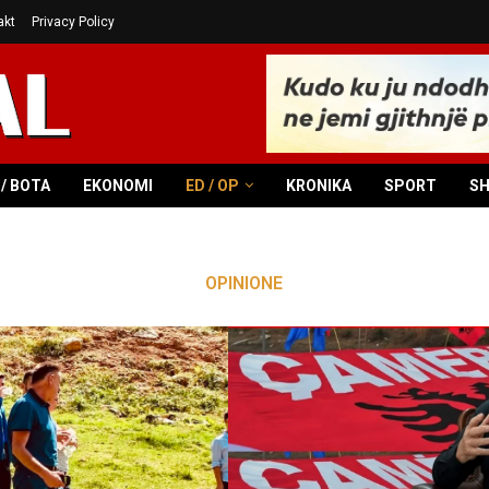
akt
Privacy Policy
/ BOTA
EKONOMI
ED / OP
KRONIKA
SPORT
S
OPINIONE