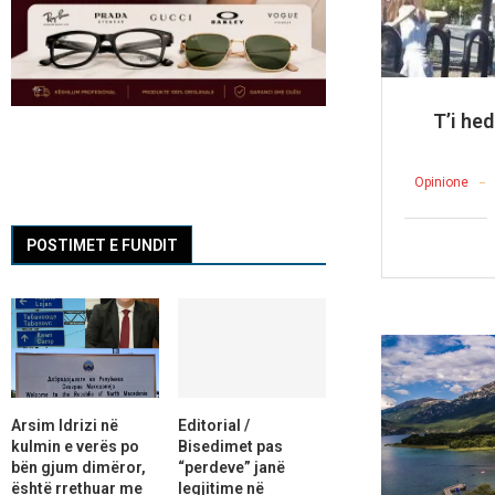
T’i he
Opinione
POSTIMET E FUNDIT
Arsim Idrizi në
Editorial /
kulmin e verës po
Bisedimet pas
bën gjum dimëror,
“perdeve” janë
është rrethuar me
legjitime në