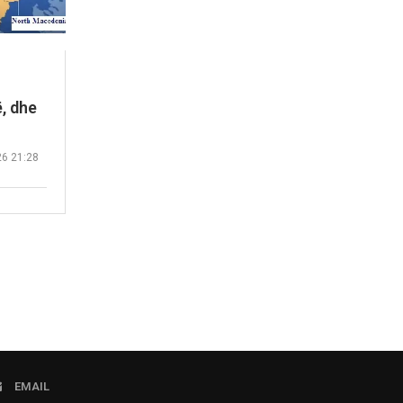
, dhe
26 21:28
EMAIL