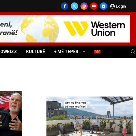
Login
HOWBIZZ
KULTURË
+ MË TEPËR…