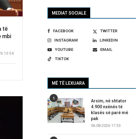
MEDIAT SOCIALE
 të
FACEBOOK
TWITTER
e mbi
INSTAGRAM
LINKEDIN
YOUTUBE
EMAIL
26 10:54
TIKTOK
MË TË LEXUARA
1
Arsim, në shtator
4.900 nxënës të
klasës së parë më
pak
06.08.2026 17:33