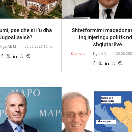
mi, pse dhe si i’u dha
Shtetformimi maqedona
Jugosllavisë?
ingjinjeringu politik nd
shqiptarëve
Nga
Xh M
06.06.2026 10:45
Opinione
Nga
D. V.
25.05.202