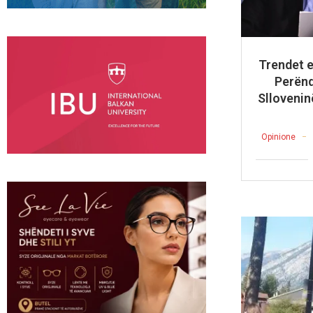
Trendet 
Perënd
Sllovenin
Opinione