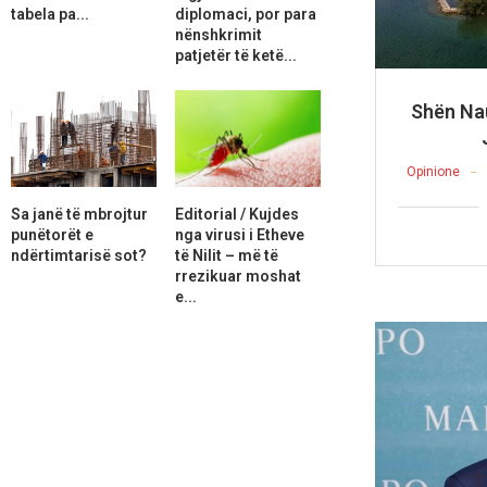
tabela pa...
diplomaci, por para
nënshkrimit
patjetër të ketë...
Shën Nau
Opinione
Sa janë të mbrojtur
Editorial / Kujdes
punëtorët e
nga virusi i Etheve
ndërtimtarisë sot?
të Nilit – më të
rrezikuar moshat
e...