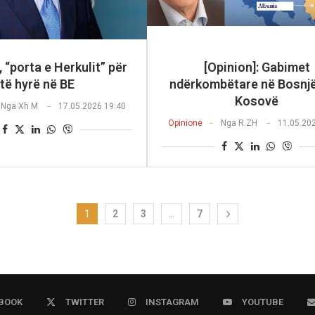
, “porta e Herkulit” për
[Opinion]: Gabimet
të hyrë në BE
ndërkombëtare në Bosnjë
Kosovë
Nga
Xh M
17.05.2026 19:40
Opinione
Nga
R.ZH
11.05.20
1
2
3
…
7
BOOK
TWITTER
INSTAGRAM
YOUTUBE