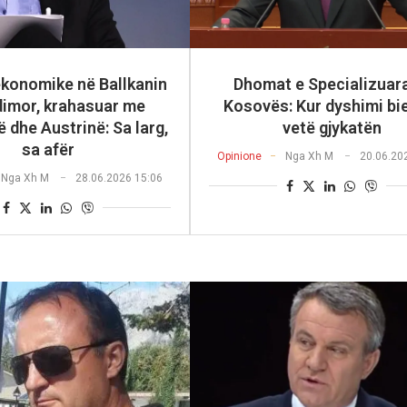
ekonomike në Ballkanin
Dhomat e Specializuara
imor, krahasuar me
Kosovës: Kur dyshimi bi
ë dhe Austrinë: Sa larg,
vetë gjykatën
sa afër
Opinione
Nga
Xh M
20.06.20
Nga
Xh M
28.06.2026 15:06