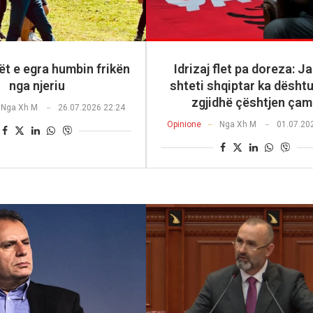
ët e egra humbin frikën
Idrizaj flet pa doreza: J
nga njeriu
shteti shqiptar ka dështu
zgjidhë çështjen çam
Nga
Xh M
26.07.2026 22:24
Opinione
Nga
Xh M
01.07.20