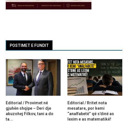
POSTIMET E FUNDIT
Editorial / Provimet në
Editorial / Rritet nota
gjuhën shqipe – Deri dje
mesatare, por kemi
akuzohej Filkov, tani a do
“analfabetë” që s’dinë as
ta...
lexim e as matematikë!