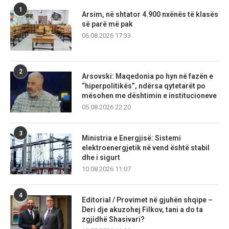
1
Arsim, në shtator 4.900 nxënës të klasës
së parë më pak
06.08.2026 17:33
2
Arsovski: Maqedonia po hyn në fazën e
“hiperpolitikës”, ndërsa qytetarët po
mësohen me dështimin e institucioneve
05.08.2026 22:20
3
Ministria e Energjisë: Sistemi
elektroenergjetik në vend është stabil
dhe i sigurt
10.08.2026 11:07
4
Editorial / Provimet në gjuhën shqipe –
Deri dje akuzohej Filkov, tani a do ta
zgjidhë Shasivari?