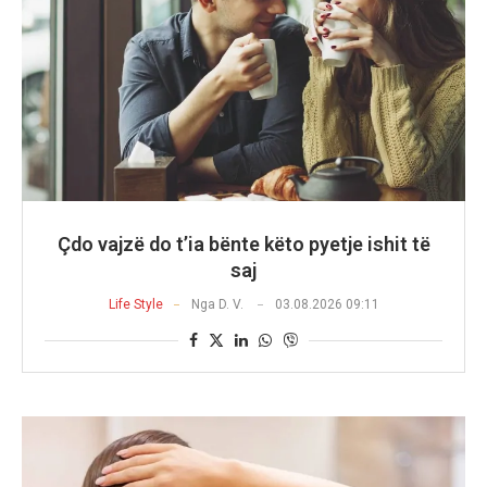
Çdo vajzë do t’ia bënte këto pyetje ishit të
saj
Life Style
Nga
D. V.
03.08.2026 09:11