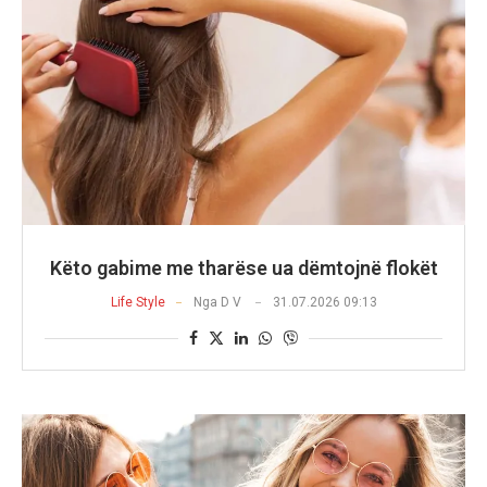
Këto gabime me tharëse ua dëmtojnë flokët
Life Style
Nga
D V
31.07.2026 09:13