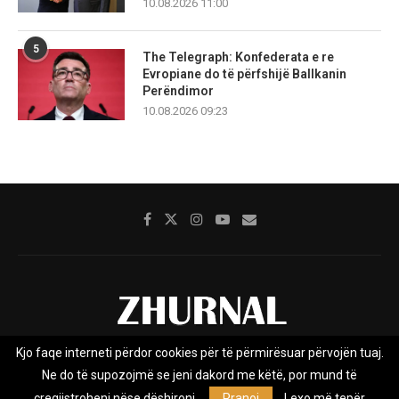
10.08.2026 11:00
5
The Telegraph: Konfederata e re
Evropiane do të përfshijë Ballkanin
Perëndimor
10.08.2026 09:23
Kjo faqe interneti përdor cookies për të përmirësuar përvojën tuaj.
Rreth nesh
Impresumi
Marketing
Kontakt
Ne do të supozojmë se jeni dakord me këtë, por mund të
Privacy Policy
çregjistroheni nëse dëshironi.
Pranoj
Lexo më tepër