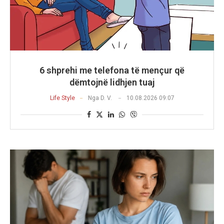
6 shprehi me telefona të mençur që
dëmtojnë lidhjen tuaj
Life Style
Nga
D. V.
10.08.2026 09:07