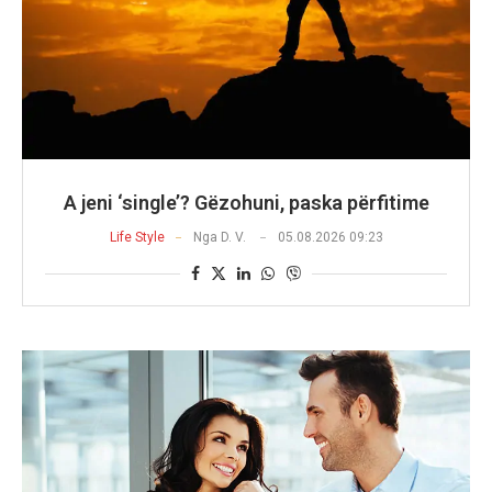
A jeni ‘single’? Gëzohuni, paska përfitime
Life Style
Nga
D. V.
05.08.2026 09:23