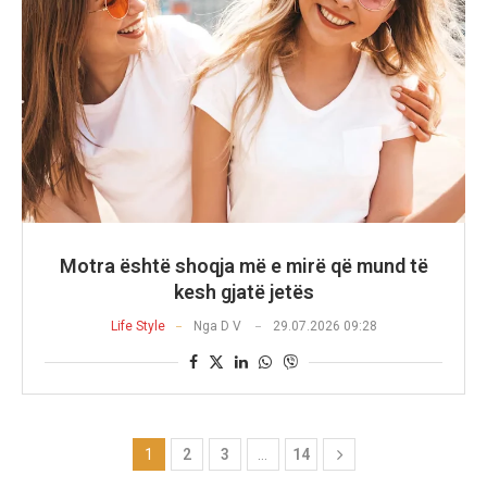
Motra është shoqja më e mirë që mund të
kesh gjatë jetës
Life Style
Nga
D V
29.07.2026 09:28
1
2
3
…
14