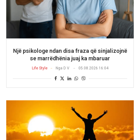
Një psikologe ndan disa fraza që sinjalizojnë
se marrëdhënia juaj ka mbaruar
Life Style
Nga
D V
05.08.2026 16:04