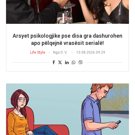
Arsyet psikologjike pse disa gra dashurohen
apo pëlqejnë vrasësit serialë!
Life Style
Nga
D. V.
10.08.2026 09:29