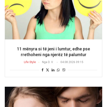
11 mënyra si të jeni i lumtur, edhe pse
rrethoheni nga njerëz të palumtur
Life Style
Nga
D. V.
04.08.2026 09:15