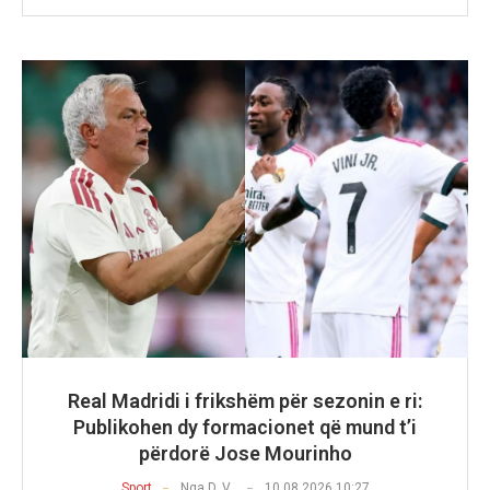
Real Madridi i frikshëm për sezonin e ri:
Publikohen dy formacionet që mund t’i
përdorë Jose Mourinho
Sport
Nga
D. V.
10.08.2026 10:27