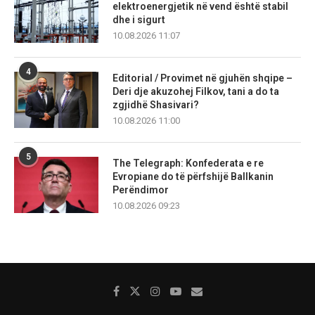
elektroenergjetik në vend është stabil
dhe i sigurt
10.08.2026 11:07
4
Editorial / Provimet në gjuhën shqipe –
Deri dje akuzohej Filkov, tani a do ta
zgjidhë Shasivari?
10.08.2026 11:00
5
The Telegraph: Konfederata e re
Evropiane do të përfshijë Ballkanin
Perëndimor
10.08.2026 09:23