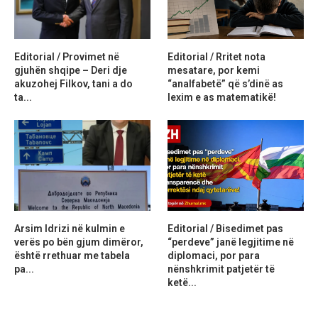
Editorial / Provimet në
Editorial / Rritet nota
gjuhën shqipe – Deri dje
mesatare, por kemi
akuzohej Filkov, tani a do
“analfabetë” që s’dinë as
ta...
lexim e as matematikë!
Arsim Idrizi në kulmin e
Editorial / Bisedimet pas
verës po bën gjum dimëror,
“perdeve” janë legjitime në
është rrethuar me tabela
diplomaci, por para
pa...
nënshkrimit patjetër të
ketë...