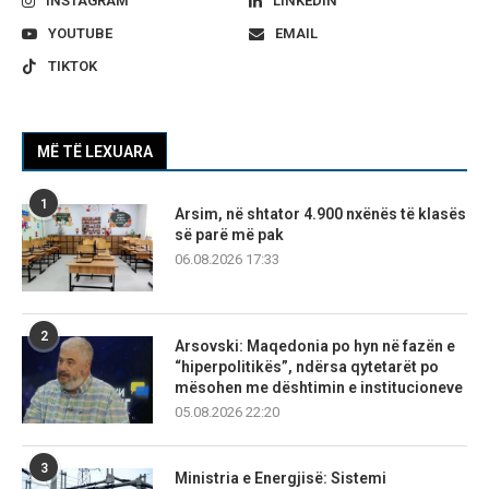
INSTAGRAM
LINKEDIN
YOUTUBE
EMAIL
TIKTOK
MË TË LEXUARA
1
Arsim, në shtator 4.900 nxënës të klasës
së parë më pak
06.08.2026 17:33
2
Arsovski: Maqedonia po hyn në fazën e
“hiperpolitikës”, ndërsa qytetarët po
mësohen me dështimin e institucioneve
05.08.2026 22:20
3
Ministria e Energjisë: Sistemi