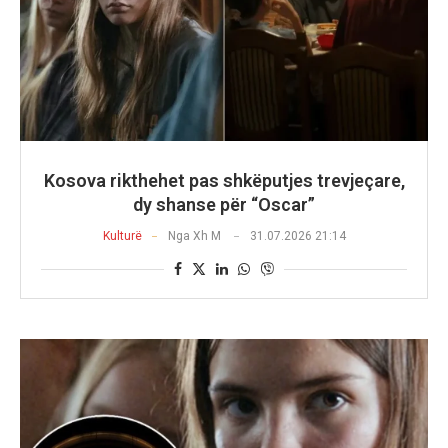
Kosova rikthehet pas shkëputjes trevjeçare,
dy shanse për “Oscar”
Kulturë
Nga
Xh M
31.07.2026 21:14