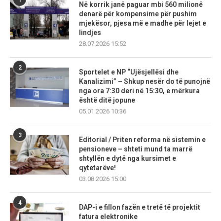
1
Në korrik janë paguar mbi 560 milionë
denarë për kompensime për pushim
mjekësor, pjesa më e madhe për lejet e
lindjes
28.07.2026 15:52
2
Sportelet e NP “Ujësjellësi dhe
Kanalizimi” – Shkup nesër do të punojnë
nga ora 7:30 deri në 15:30, e mërkura
është ditë jopune
05.01.2026 10:36
3
Editorial / Priten reforma në sistemin e
pensioneve – shteti mund ta marrë
shtyllën e dytë nga kursimet e
qytetarëve!
03.08.2026 15:00
4
DAP-i e fillon fazën e tretë të projektit
fatura elektronike