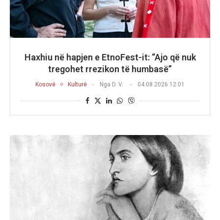
Haxhiu në hapjen e EtnoFest-it: “Ajo që nuk
tregohet rrezikon të humbasë”
Kosovë
Kulturë
Nga
D. V.
04.08.2026 12:01