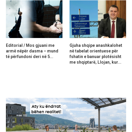
Editorial / Mos gjuani me
Gjuha shqipe anashkalohet
armë nëpër dasma – mund
në tabelat orientuese për
të përfundoni deri në 5...
fshatin e banuar plotësisht
me shqiptarë, Llojan, kur...