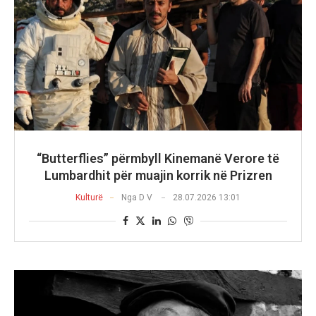
“Butterflies” përmbyll Kinemanë Verore të
Lumbardhit për muajin korrik në Prizren
Kulturë
Nga
D V
28.07.2026 13:01