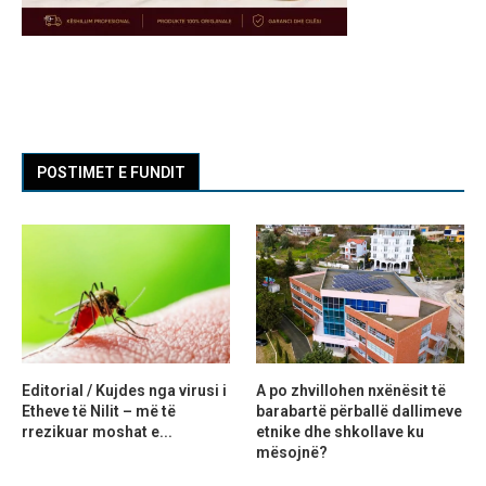
POSTIMET E FUNDIT
Editorial / Kujdes nga virusi i
A po zhvillohen nxënësit të
Etheve të Nilit – më të
barabartë përballë dallimeve
rrezikuar moshat e...
etnike dhe shkollave ku
mësojnë?