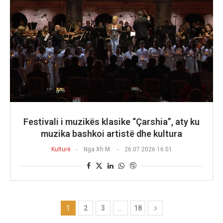
Festivali i muzikës klasike “Çarshia”, aty ku
muzika bashkoi artistë dhe kultura
Kulturë
Nga
Xh M
26.07.2026 16:01
1
2
3
…
18