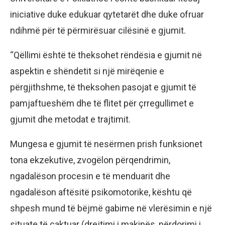
iniciative duke edukuar qytetarët dhe duke ofruar
ndihmë për të përmirësuar cilësinë e gjumit.
“Qëllimi është të theksohet rëndësia e gjumit në
aspektin e shëndetit si një mirëqenie e
përgjithshme, të theksohen pasojat e gjumit të
pamjaftueshëm dhe të flitet për çrregullimet e
gjumit dhe metodat e trajtimit.
Mungesa e gjumit të nesërmen prish funksionet
tona ekzekutive, zvogëlon përqendrimin,
ngadalëson procesin e të menduarit dhe
ngadalëson aftësitë psikomotorike, kështu që
shpesh mund të bëjmë gabime në vlerësimin e një
situate të caktuar (drejtimi i makinës, përdorimi i