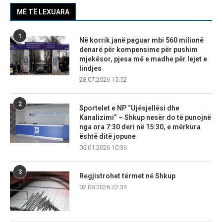
MË TË LEXUARA
1
Në korrik janë paguar mbi 560 milionë
denarë për kompensime për pushim
mjekësor, pjesa më e madhe për lejet e
lindjes
28.07.2026 15:52
2
Sportelet e NP “Ujësjellësi dhe
Kanalizimi” – Shkup nesër do të punojnë
nga ora 7:30 deri në 15:30, e mërkura
është ditë jopune
05.01.2026 10:36
3
Regjistrohet tërmet në Shkup
02.08.2026 22:34