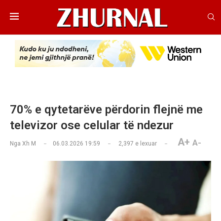
70% e qytetarëve përdorin flejnë me
televizor ose celular të ndezur
A+
A-
Nga
Xh M
06.03.2026 19:59
2,397
e lexuar