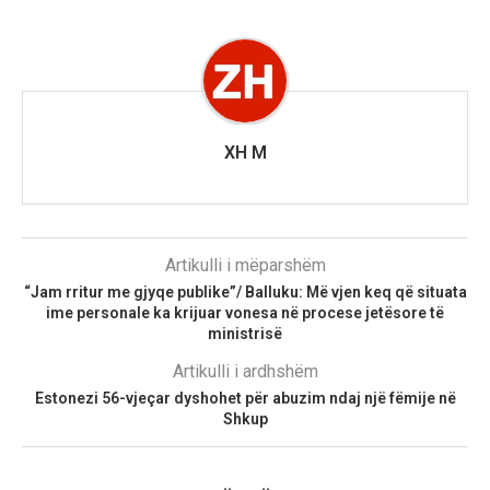
XH M
Artikulli i mëparshëm
“Jam rritur me gjyqe publike”/ Balluku: Më vjen keq që situata
ime personale ka krijuar vonesa në procese jetësore të
ministrisë
Artikulli i ardhshëm
Estonezi 56-vjeçar dyshohet për abuzim ndaj një fëmije në
Shkup