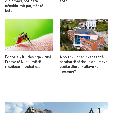
diplomaci, por para
sot?
nënshkrimit patjetër të
ketë...
Editorial / Kujdes nga virusi i
A po zhvillohen nxënësit të
Etheve të Nilit – më të
barabartë përballë dallimeve
rrezikuar moshat e...
etnike dhe shkollave ku
mësojnë?