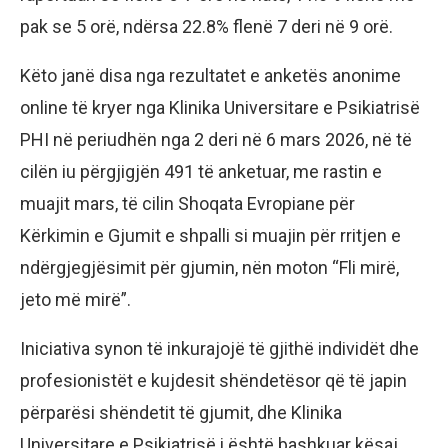
pak se 5 orë, ndërsa 22.8% flenë 7 deri në 9 orë.
Këto janë disa nga rezultatet e anketës anonime
online të kryer nga Klinika Universitare e Psikiatrisë
PHI në periudhën nga 2 deri në 6 mars 2026, në të
cilën iu përgjigjën 491 të anketuar, me rastin e
muajit mars, të cilin Shoqata Evropiane për
Kërkimin e Gjumit e shpalli si muajin për rritjen e
ndërgjegjësimit për gjumin, nën moton “Fli mirë,
jeto më mirë”.
Iniciativa synon të inkurajojë të gjithë individët dhe
profesionistët e kujdesit shëndetësor që të japin
përparësi shëndetit të gjumit, dhe Klinika
Universitare e Psikiatrisë i është bashkuar kësaj