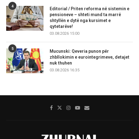
4
Editorial / Priten reforma në sistemin e
pensioneve – shteti mund ta marrë
shtyllën e dytë nga kursimet e
qytetarëve!
03.08.2026 15:00
5
Mucunski: Qeveria punon për
zhbllokimin e eurointegrimeve, detajet
nuk thuhen
03.08.2026 16:35