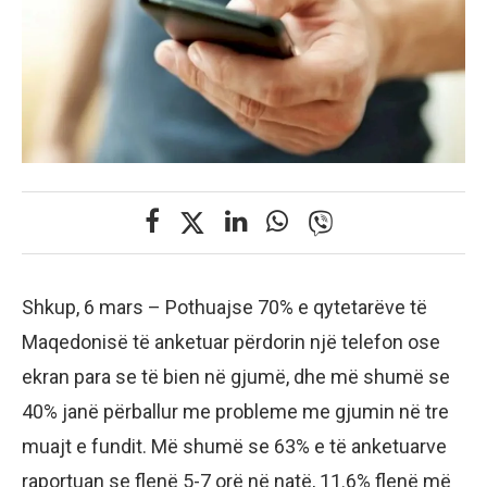
Shkup, 6 mars – Pothuajse 70% e qytetarëve të
Maqedonisë të anketuar përdorin një telefon ose
ekran para se të bien në gjumë, dhe më shumë se
40% janë përballur me probleme me gjumin në tre
muajt e fundit. Më shumë se 63% e të anketuarve
raportuan se flenë 5-7 orë në natë, 11.6% flenë më