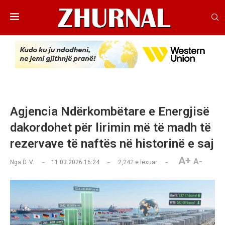
Agjencia Ndërkombëtare e Energjisë
dakordohet për lirimin më të madh të
rezervave të naftës në historinë e saj
A+
A-
Nga
D. V.
11.03.2026 16:24
2,242
e lexuar