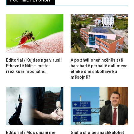
POSTIMET E FUNDIT
Editorial / Kujdes nga virusi i
A po zhvillohen nxënësit të
Etheve të Nilit – më të
barabartë përballë dallimeve
rrezikuar moshat e...
etnike dhe shkollave ku
mësojnë?
Editorial / Mos gjuani me
Gjuha shqipe anashkalohet