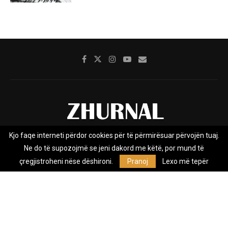
Kjo faqe interneti përdor cookies për të përmirësuar përvojën tuaj.
Rreth nesh
Impresumi
Marketing
Kontakt
Ne do të supozojmë se jeni dakord me këtë, por mund të
Privacy Policy
çregjistroheni nëse dëshironi.
Pranoj
Lexo më tepër
Zhurnal.mk është Agjenci e Lajmeve e pavarur, e themeluar në vitin
2009, që e mbulon Maqedoninë, Kosovën, Shqipërinë edhe lajmet
nga bota.
@2026 - All Right Reserved. Designed and Developed by
Anet.Com.Mk