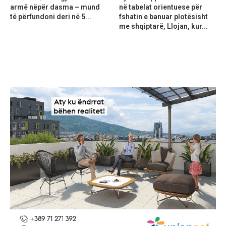
armë nëpër dasma – mund
në tabelat orientuese për
të përfundoni deri në 5...
fshatin e banuar plotësisht
me shqiptarë, Llojan, kur...