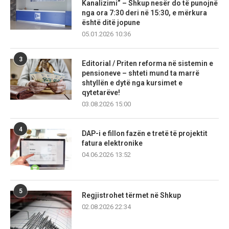
Kanalizimi” – Shkup nesër do të punojnë
nga ora 7:30 deri në 15:30, e mërkura
është ditë jopune
05.01.2026 10:36
3
Editorial / Priten reforma në sistemin e
pensioneve – shteti mund ta marrë
shtyllën e dytë nga kursimet e
qytetarëve!
03.08.2026 15:00
4
DAP-i e fillon fazën e tretë të projektit
fatura elektronike
04.06.2026 13:52
5
Regjistrohet tërmet në Shkup
02.08.2026 22:34