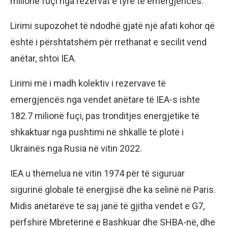
milionë fuçi nga rezervat e tyre të emergjencës.
Lirimi supozohet të ndodhë gjatë një afati kohor që
është i përshtatshëm për rrethanat e secilit vend
anëtar, shtoi IEA.
Lirimi më i madh kolektiv i rezervave të
emergjencës nga vendet anëtare të IEA-s ishte
182.7 milionë fuçi, pas tronditjes energjetike të
shkaktuar nga pushtimi në shkallë të plotë i
Ukrainës nga Rusia në vitin 2022.
IEA u themelua në vitin 1974 për të siguruar
sigurinë globale të energjisë dhe ka selinë në Paris.
Midis anëtarëve të saj janë të gjitha vendet e G7,
përfshirë Mbretërinë e Bashkuar dhe SHBA-në, dhe