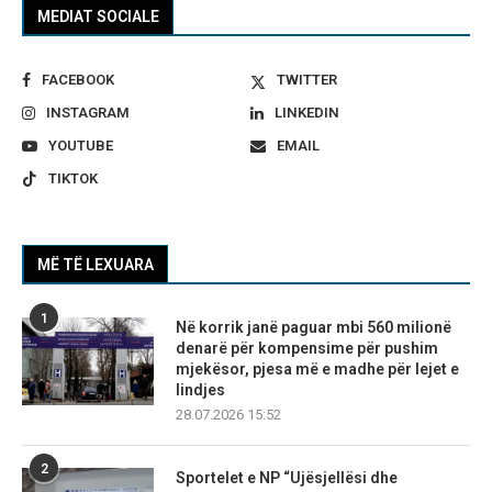
MEDIAT SOCIALE
FACEBOOK
TWITTER
INSTAGRAM
LINKEDIN
YOUTUBE
EMAIL
TIKTOK
MË TË LEXUARA
1
Në korrik janë paguar mbi 560 milionë
denarë për kompensime për pushim
mjekësor, pjesa më e madhe për lejet e
lindjes
28.07.2026 15:52
2
Sportelet e NP “Ujësjellësi dhe