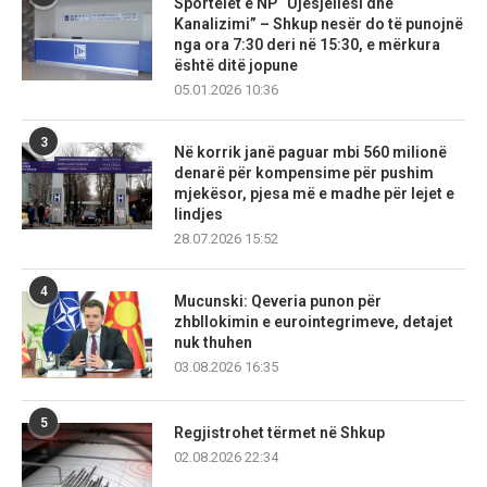
Sportelet e NP “Ujësjellësi dhe
Kanalizimi” – Shkup nesër do të punojnë
nga ora 7:30 deri në 15:30, e mërkura
është ditë jopune
05.01.2026 10:36
3
Në korrik janë paguar mbi 560 milionë
denarë për kompensime për pushim
mjekësor, pjesa më e madhe për lejet e
lindjes
28.07.2026 15:52
4
Mucunski: Qeveria punon për
zhbllokimin e eurointegrimeve, detajet
nuk thuhen
03.08.2026 16:35
5
Regjistrohet tërmet në Shkup
02.08.2026 22:34