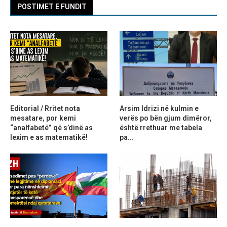
POSTIMET E FUNDIT
Editorial / Rritet nota
Arsim Idrizi në kulmin e
mesatare, por kemi
verës po bën gjum dimëror,
“analfabetë” që s’dinë as
është rrethuar me tabela
lexim e as matematikë!
pa...