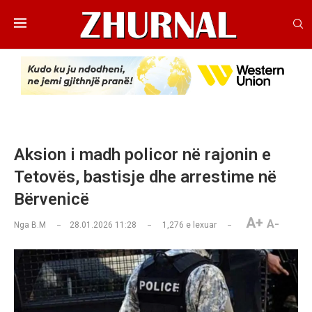
Aksion i madh policor në rajonin e
Tetovës, bastisje dhe arrestime në
Bërvenicë
A+
A-
Nga
B.M
28.01.2026 11:28
1,276
e lexuar