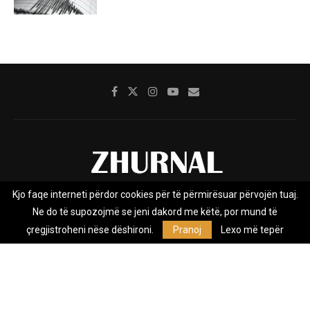
Kjo faqe interneti përdor cookies për të përmirësuar përvojën tuaj.
Rreth nesh
Impresumi
Marketing
Kontakt
Ne do të supozojmë se jeni dakord me këtë, por mund të
Privacy Policy
çregjistroheni nëse dëshironi.
Pranoj
Lexo më tepër
Zhurnal.mk është Agjenci e Lajmeve e pavarur, e themeluar në vitin
2009, që e mbulon Maqedoninë, Kosovën, Shqipërinë edhe lajmet
nga bota.
@2026 - All Right Reserved. Designed and Developed by