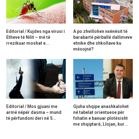
Editorial / Kujdes nga virusi i
A po zhvillohen nxënësit të
Etheve të Nilit – më të
barabartë përballë dallimeve
rrezikuar moshat e...
etnike dhe shkollave ku
mësojnë?
Editorial / Mos gjuani me
Gjuha shqipe anashkalohet
armë nëpër dasma – mund
në tabelat orientuese për
të përfundoni deri në 5...
fshatin e banuar plotësisht
me shqiptarë, Llojan, kur...