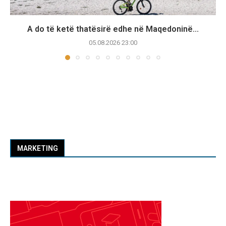
A do të ketë thatësirë edhe në Maqedoninë...
05.08.2026 23:00
MARKETING