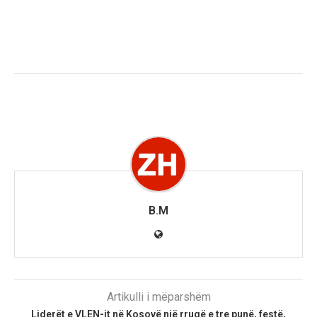
B.M
Artikulli i mëparshëm
Liderët e VLEN-it në Kosovë një rrugë e tre punë, festë,