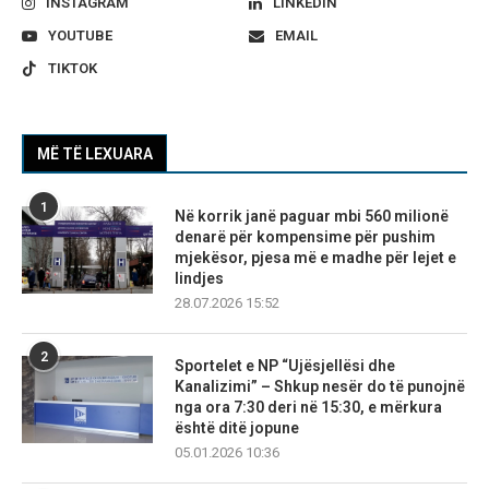
INSTAGRAM
LINKEDIN
YOUTUBE
EMAIL
TIKTOK
MË TË LEXUARA
1
Në korrik janë paguar mbi 560 milionë
denarë për kompensime për pushim
mjekësor, pjesa më e madhe për lejet e
lindjes
28.07.2026 15:52
2
Sportelet e NP “Ujësjellësi dhe
Kanalizimi” – Shkup nesër do të punojnë
nga ora 7:30 deri në 15:30, e mërkura
është ditë jopune
05.01.2026 10:36