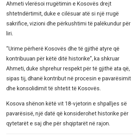
Ahmeti vlerësoi rrugëtimin e Kosovës drejt
shtetndërtimit, duke e cilësuar atë si një rrugë
sakrifice, vizioni dhe përkushtimi të palëkundur për
liri.
“Urime përherë Kosovës dhe të gjithë atyre që
kontribuuan për këtë ditë historike”, ka shkruar
Ahmeti, duke shprehur respekt për të gjithë ata që,
sipas tij, dhanë kontribut në procesin e pavarësimit
dhe konsolidimit të shtetit të Kosovës.
Kosova shënon këtë vit 18-vjetorin e shpalljes së
pavarësisë, një datë që konsiderohet historike për
qytetarët e saj dhe për shqiptarët në rajon.