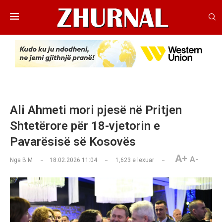
Ali Ahmeti mori pjesë në Pritjen
Shtetërore për 18-vjetorin e
Pavarësisë së Kosovës
A+
A-
Nga
B.M
18.02.2026 11:04
1,623
e lexuar