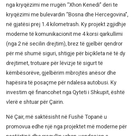
nga kryqëzimi me rrugën “Xhon Kenedi” deri te
kryqëzimi me bulevardin “Bosna dhe Hercegovina”,
në gjatësi prej 1.4 kilometrash. Ky projekt zgjidhje
moderne të komunikacionit me 4 korsi qarkullimi
(nga 2 në secilin drejtim), brez të gjelbër qendror
për më shumë siguri, shtigje për biçikleta në të dy
drejtimet, trotuare për lëvizje të sigurt të
këmbësorëve, gjelbërim mbrojtës anësor dhe
hapësira të posaçme për ndalesa autobusi. Ky
investim që financohet nga Qyteti i Shkupit, është
vlerë e shtuar për Çairin.
Në Çair, më saktësisht në Fushë Topanë u
promovua edhe një nga projektet më moderne për