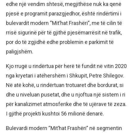
edhe një vendim shtesë, megjithëse nuk ka qenë
pjesë e programit parazgjedhor, është rindërtimi i
bulevardit modern “Mit’hat Frashëri”, me të cilin të
rrisë sigurinë për të gjithë pjesëmarrësit në trafik,
por do të zgjidhë edhe problemin e parkimit të
paligjshëm.
Kjo rrugë u rindërtua për herë të fundit në vitin 2020
nga kryetari i atëhershëm i Shkupit, Petre Shilegov.
Në atë kohë, u rindërtuan trotuaret dhe bordurat, si
dhe u niveluan pusetat, dhe u njoftua një sistem i ri
për kanalizimet atmosferike dhe të ujërave të zeza.
I gjithë projekti kushtoi 56 milionë denarë.
Bulevardi modern “Mit’hat Frashëri” në segmentin