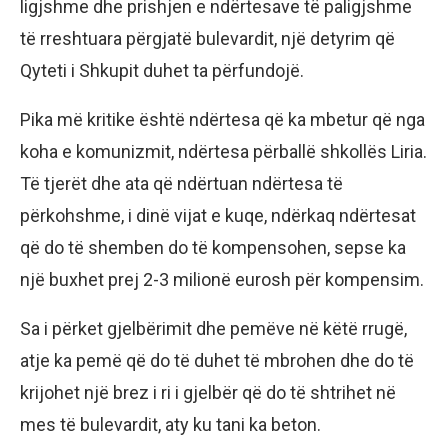
ligjshme dhe prishjen e ndërtesave të paligjshme
të rreshtuara përgjatë bulevardit, një detyrim që
Qyteti i Shkupit duhet ta përfundojë.
Pika më kritike është ndërtesa që ka mbetur që nga
koha e komunizmit, ndërtesa përballë shkollës Liria.
Të tjerët dhe ata që ndërtuan ndërtesa të
përkohshme, i dinë vijat e kuqe, ndërkaq ndërtesat
që do të shemben do të kompensohen, sepse ka
një buxhet prej 2-3 milionë eurosh për kompensim.
Sa i përket gjelbërimit dhe pemëve në këtë rrugë,
atje ka pemë që do të duhet të mbrohen dhe do të
krijohet një brez i ri i gjelbër që do të shtrihet në
mes të bulevardit, aty ku tani ka beton.