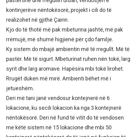
pastërtinë dhe rregullin urban, vendosjen e
kontinjerëve nëntokësorë, projekt i cili do të
realizohet në gjithë Çairin.
Kjo do të thotë më pak mbeturina jashtë, më pak
rrëmujë, më shumë higjienë për çdo familje.
Ky sistem do mbajë ambientin më të rregullt. Më të
pastër. Më të sigurt. Mbeturinat ruhen nën tokë, larg
syrit dhe larg aromave. Hapësira mbi tokë lirohet.
Rrugët duken më mirë. Ambienti bëhet më i
jetueshëm.
Deri më tani janë vendosur kontejnerë në 6
lokacione, ku secili lokacion ka nga 3 kontejnerë
nëntokësorë. Deri në fund të vitit do të vendosen
me këtë sistem në 15 lokacione dhe mbi 50