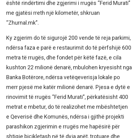
është rindërtimi dhe zgjerimi i rrugës “Ferid Murati”
me gjatësi rreth një kilometër, shkruan
“Zhurnal.mk”.
Ky zgjerim do të sigurojë 200 vende të reja parkimi,
ndërsa faza e parë e restaurimit do të përfshijë 600
metra të rrugës, dhe fondet për këtë fazë, e cila
kushton 22 milionë denarë, mbulohen kryesisht nga
Banka Botërore, ndërsa vetëqeverisja lokale po
merr pjesë me katër milionë denarë. Pjesa e dytë e
rinovimit të rrugës “Ferid Murati”, përkatësisht 400
metrat e mbetur, do të realizohet me mbështetjen
e Qeverisë dhe Komunës, ndërsa i gjithë projekti
parashikon zgjerimin e rrugës me hapësirë për
shtigje biçikletash në të dyja anët, trotuare dhe