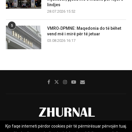
lindjes
28.07.2026 15:52
5
VMRO‑DPMNE: Maqedonia do të bëhet
vend më i mirë për të jetuar
03.08.2026 16:17
Kjo faqe interneti përdor cookies për të përmirësuar përvojën tuaj.
Rreth nesh
Impresumi
Marketing
Kontakt