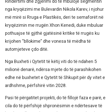
Rindërtimi dhe zgjerimi do të mbulojë segmentin
nga kryqëzimi me Bulevardin Nikola Karev, i njohur
më mirë si Rruga e Plastikës, deri te semaforët në
kryqëzimin me rrugën Xhon Kenedi, duke mbuluar
pothuajse të gjithë gjatësinë kritike të rrugës ku
krijohen “bllokime” dhe vonesa të mëdha të
automjeteve çdo ditë.
Nga Buxheti i Qytetit të këtij viti do të ndahen 5
milionë denarë, ndërsa mjete do të parashikohen
edhe në buxhetet e Qytetit të Shkupit për dy vitet e
ardhshme, përfshirë vitin 2028.
Pasi të përgatitet projekti, do të fillojë faza e parë, e
cila do të përfshijë shpronësimin e ndërtesave të