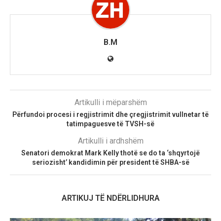
B.M
Artikulli i mëparshëm
Përfundoi procesi i regjistrimit dhe çregjistrimit vullnetar të
tatimpaguesve të TVSH-së
Artikulli i ardhshëm
Senatori demokrat Mark Kelly thotë se do ta ‘shqyrtojë
seriozisht’ kandidimin për president të SHBA-së
ARTIKUJ TË NDËRLIDHURA