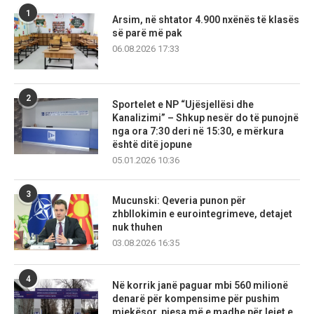
1
Arsim, në shtator 4.900 nxënës të klasës
së parë më pak
06.08.2026 17:33
2
Sportelet e NP “Ujësjellësi dhe
Kanalizimi” – Shkup nesër do të punojnë
nga ora 7:30 deri në 15:30, e mërkura
është ditë jopune
05.01.2026 10:36
3
Mucunski: Qeveria punon për
zhbllokimin e eurointegrimeve, detajet
nuk thuhen
03.08.2026 16:35
4
Në korrik janë paguar mbi 560 milionë
denarë për kompensime për pushim
mjekësor, pjesa më e madhe për lejet e