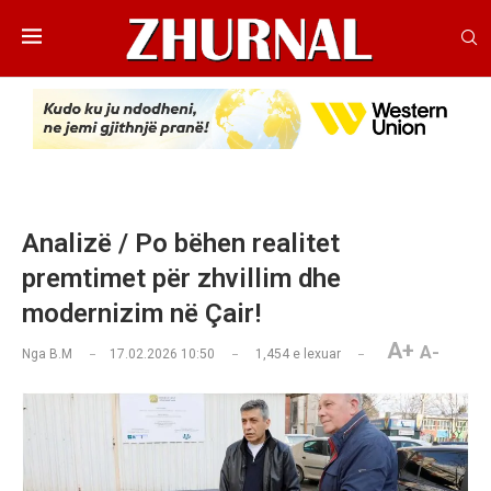
Analizë / Po bëhen realitet
premtimet për zhvillim dhe
modernizim në Çair!
A+
A-
Nga
B.M
17.02.2026 10:50
1,454
e lexuar