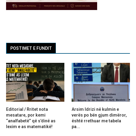
POSTIMET E FUNDIT
Editorial / Rritet nota
Arsim Idrizi në kulmin e
mesatare, por kemi
verës po bën gjum dimëror,
“analfabetë” që s’dinë as
është rrethuar me tabela
lexim e as matematikë!
pa...