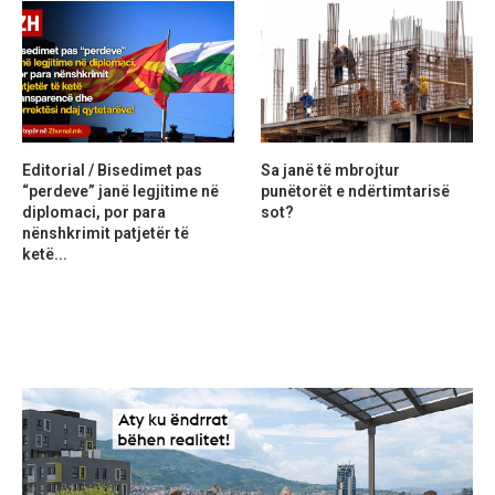
Editorial / Bisedimet pas
Sa janë të mbrojtur
“perdeve” janë legjitime në
punëtorët e ndërtimtarisë
diplomaci, por para
sot?
nënshkrimit patjetër të
ketë...