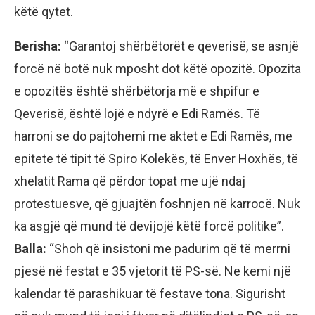
këtë qytet.
Berisha:
“Garantoj shërbëtorët e qeverisë, se asnjë
forcë në botë nuk mposht dot këtë opozitë. Opozita
e opozitës është shërbëtorja më e shpifur e
Qeverisë, është lojë e ndyrë e Edi Ramës. Të
harroni se do pajtohemi me aktet e Edi Ramës, me
epitete të tipit të Spiro Kolekës, të Enver Hoxhës, të
xhelatit Rama që përdor topat me ujë ndaj
protestuesve, që gjuajtën foshnjen në karrocë. Nuk
ka asgjë që mund të devijojë këtë forcë politike”.
Balla:
“Shoh që insistoni me padurim që të merrni
pjesë në festat e 35 vjetorit të PS-së. Ne kemi një
kalendar të parashikuar të festave tona. Sigurisht