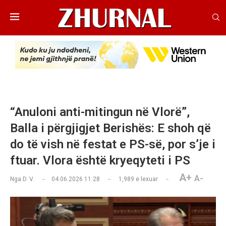
“Anuloni anti-mitingun në Vlorë”,
Balla i përgjigjet Berishës: E shoh që
do të vish në festat e PS-së, por s’je i
ftuar. Vlora është kryeqyteti i PS
A+
A-
Nga
D. V.
04.06.2026 11:28
1,989
e lexuar