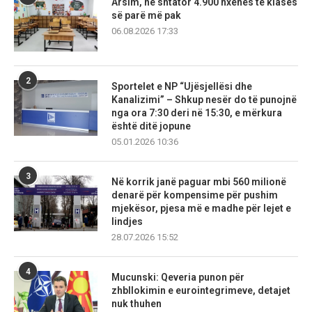
Arsim, në shtator 4.900 nxënës të klasës
së parë më pak
06.08.2026 17:33
2
Sportelet e NP “Ujësjellësi dhe
Kanalizimi” – Shkup nesër do të punojnë
nga ora 7:30 deri në 15:30, e mërkura
është ditë jopune
05.01.2026 10:36
3
Në korrik janë paguar mbi 560 milionë
denarë për kompensime për pushim
mjekësor, pjesa më e madhe për lejet e
lindjes
28.07.2026 15:52
4
Mucunski: Qeveria punon për
zhbllokimin e eurointegrimeve, detajet
nuk thuhen