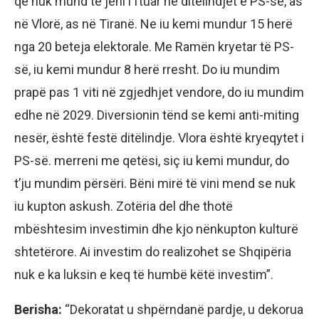
që nuk mund të jeni i ftuar në ditëlindjet e PS-së, as
në Vlorë, as në Tiranë. Ne iu kemi mundur 15 herë
nga 20 beteja elektorale. Me Ramën kryetar të PS-
së, iu kemi mundur 8 herë rresht. Do iu mundim
prapë pas 1 viti në zgjedhjet vendore, do iu mundim
edhe në 2029. Diversionin tënd se kemi anti-miting
nesër, është festë ditëlindje. Vlora është kryeqytet i
PS-së. merreni me qetësi, siç iu kemi mundur, do
t’ju mundim përsëri. Bëni mirë të vini mend se nuk
iu kupton askush. Zotëria del dhe thotë
mbështesim investimin dhe kjo nënkupton kulturë
shtetërore. Ai investim do realizohet se Shqipëria
nuk e ka luksin e keq të humbë këtë investim”.
Berisha:
“Dekoratat u shpërndanë pardje, u dekorua