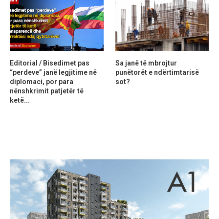
Editorial / Bisedimet pas
Sa janë të mbrojtur
“perdeve” janë legjitime në
punëtorët e ndërtimtarisë
diplomaci, por para
sot?
nënshkrimit patjetër të
ketë...