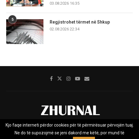
03.08.2026 16:35
5
Regjistrohet tërmet në Shkup
02.08.2026 22:34
Kjo faqe interneti përdor cookies për të përmirësuar përvojën tuaj.
Rreth nesh
Impresumi
Marketing
Kontakt
Ne do të supozojmë se jeni dakord me këtë, por mund të
Privacy Policy