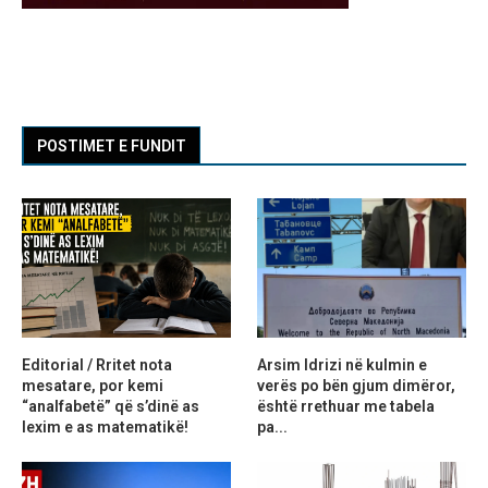
POSTIMET E FUNDIT
Editorial / Rritet nota
Arsim Idrizi në kulmin e
mesatare, por kemi
verës po bën gjum dimëror,
“analfabetë” që s’dinë as
është rrethuar me tabela
lexim e as matematikë!
pa...