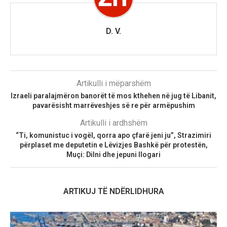
D. V.
Artikulli i mëparshëm
Izraeli paralajmëron banorët të mos kthehen në jug të Libanit,
pavarësisht marrëveshjes së re për armëpushim
Artikulli i ardhshëm
“Ti, komunistuc i vogël, qorra apo çfarë jeni ju”, Strazimiri
përplaset me deputetin e Lëvizjes Bashkë për protestën,
Muçi: Dilni dhe jepuni llogari
ARTIKUJ TË NDËRLIDHURA