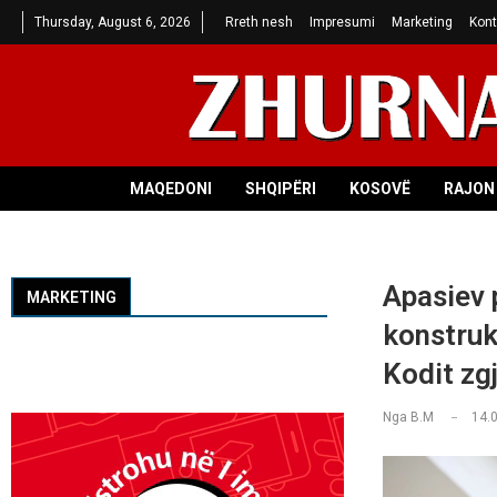
Thursday, August 6, 2026
Rreth nesh
Impresumi
Marketing
Kont
MAQEDONI
SHQIPËRI
KOSOVË
RAJON 
Apasiev p
MARKETING
konstruk
Kodit zg
Nga
B.M
14.