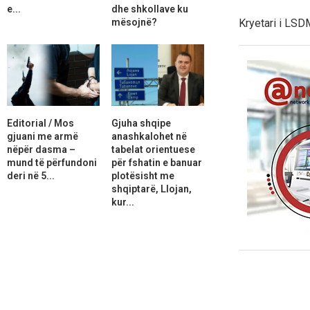
e...
dhe shkollave ku
mësojnë?
Kryetari i LSDM
Editorial / Mos
Gjuha shqipe
gjuani me armë
anashkalohet në
nëpër dasma –
tabelat orientuese
mund të përfundoni
për fshatin e banuar
deri në 5...
plotësisht me
shqiptarë, Llojan,
kur...