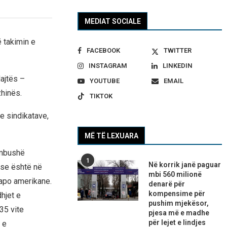
MEDIAT SOCIALE
ë takimin e
FACEBOOK
TWITTER
INSTAGRAM
LINKEDIN
Majtës –
YOUTUBE
EMAIL
zhinës.
TIKTOK
e sindikatave,
MË TË LEXUARA
ërmbushë
1
Në korrik janë paguar
ëse është në
mbi 560 milionë
 apo amerikane.
denarë për
kompensime për
hjet e
pushim mjekësor,
35 vite
pjesa më e madhe
për lejet e lindjes
 e