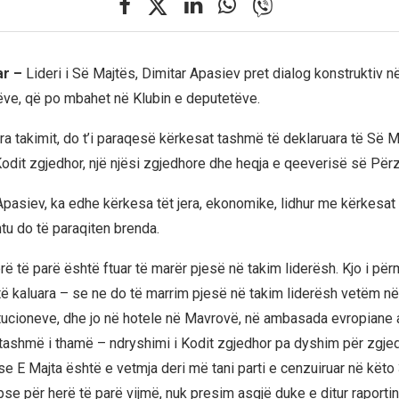
ar –
Lideri i Së Majtës, Dimitar Apasiev pret dialog konstruktiv n
ëve, që po mbahet në Klubin e deputetëve.
ara takimit, do t’i paraqesë kërkesat tashmë të deklaruara të Së 
odit zgjedhor, një njësi zgjedhore dhe heqja e qeeverisë së Për
Apasiev, ka edhe kërkesa tët jera, ekonomike, lidhur me kërkesat 
shtu do të paraqiten brenda.
erë të parë është ftuar të marër pjesë në takim liderësh. Kjo i p
të kaluara – se ne do të marrim pjesë në takim liderësh vetëm n
itucioneve, dhe jo në hotele në Mavrovë, në ambasada evropiane
tashmë i thamë – ndryshimi i Kodit zgjedhor pa dyshim për zgjed
 E Majta është e vetmja deri më tani parti e cenzuiruar në këto 
se për herë të parë vijmë, nuk presim asgjë duke e ditur raportin