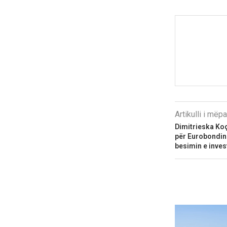
Artikulli i më
Dimitrieska Ko
për Eurobondin e
besimin e inve