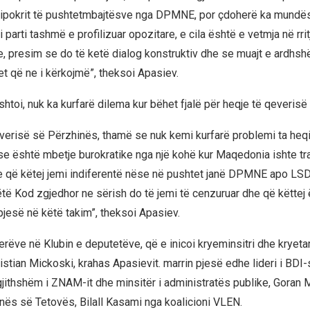
ipokrit të pushtetmbajtësve nga DPMNE, por çdoherë ka mundësi
 parti tashmë e profilizuar opozitare, e cila është e vetmja në rri
le, presim se do të ketë dialog konstruktiv dhe se muajt e ardhs
et që ne i kërkojmë”, theksoi Apasiev.
shtoi, nuk ka kurfarë dilema kur bëhet fjalë për heqje të qeveris
everisë së Përzhinës, thamë se nuk kemi kurfarë problemi ta he
e është mbetje burokratike nga një kohë kur Maqedonia ishte traj
e që këtej jemi indiferentë nëse në pushtet janë DPMNE apo L
të Kod zgjedhor ne sërish do të jemi të cenzuruar dhe që këttej 
pjesë në këtë takim”, theksoi Apasiev.
erëve në Klubin e deputetëve, që e inicoi kryeminsitri dhe kryeta
tian Mickoski, krahas Apasievit. marrin pjesë edhe lideri i BDI-s
rgjithshëm i ZNAM-it dhe minsitër i administratës publike, Goran 
unës së Tetovës, Bilall Kasami nga koalicioni VLEN.