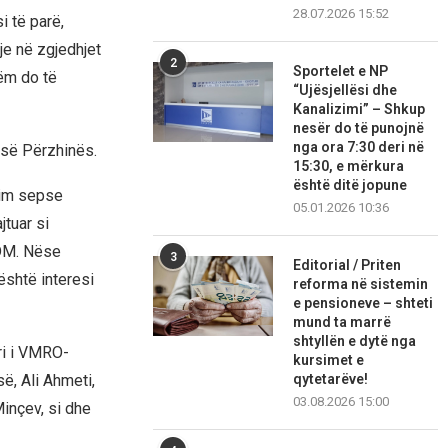
28.07.2026 15:52
 të parë,
tje në zgjedhjet
2
Sportelet e NP
hëm do të
“Ujësjellësi dhe
Kanalizimi” – Shkup
nesër do të punojnë
nga ora 7:30 deri në
ë së Përzhinës.
15:30, e mërkura
është ditë jopune
qim sepse
05.01.2026 10:36
tuar si
SDM. Nëse
3
Editorial / Priten
është interesi
reforma në sistemin
e pensioneve – shteti
mund ta marrë
shtyllën e dytë nga
ri i VMRO-
kursimet e
ë, Ali Ahmeti,
qytetarëve!
03.08.2026 15:00
Minçev, si dhe