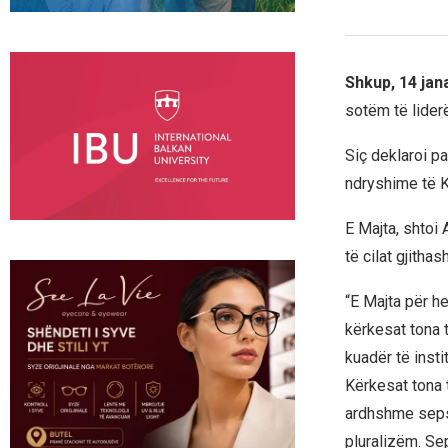
Shkup, 14 jan
sotëm të lider
Siç deklaroi p
ndryshime të K
E Majta, shtoi 
të cilat gjitha
“E Majta për h
kërkesat tona 
kuadër të inst
Kërkesat tona 
ardhshme sepse
pluralizëm. Sep