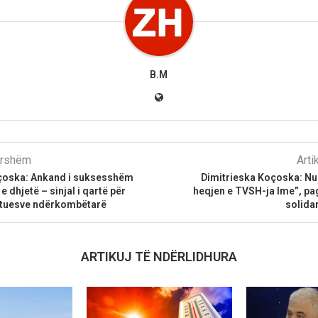
B.M
parshëm
Arti
çoska: Ankand i suksesshëm
Dimitrieska Koçoska: N
 dhjetë – sinjal i qartë për
heqjen e TVSH-ja Ime”, pag
stuesve ndërkombëtarë
solidar
ARTIKUJ TË NDËRLIDHURA