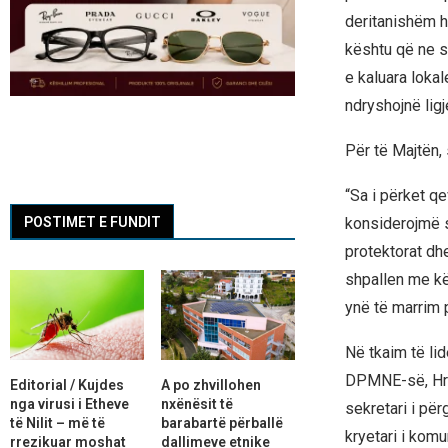
deritanishëm h
kështu që ne si
e kaluara loka
ndryshojnë ligj
Për të Majtën, 
“Sa i përket q
konsiderojmë s
POSTIMET E FUNDIT
protektorat dh
shpallen me kë
ynë të marrim 
Në tkaim të lid
DPMNE-së, Hris
Editorial / Kujdes
A po zhvillohen
nga virusi i Etheve
nxënësit të
sekretari i pë
të Nilit – më të
barabartë përballë
kryetari i kom
rrezikuar moshat
dallimeve etnike