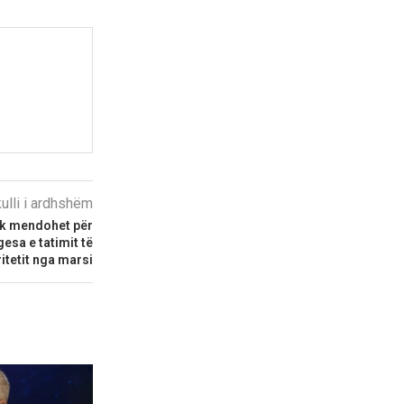
kulli i ardhshëm
uk mendohet për
esa e tatimit të
itetit nga marsi