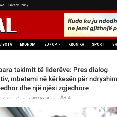
akt
Privacy Policy
/ BOTA
EKONOMI
ED / OP
KRONIKA
SPORT
S
ara takimit të liderëve: Pres dialog
tiv, mbetemi në kërkesën për ndryshim
jedhor dhe një njësi zgjedhore
A+
A-
01.2026 13:27
2,509
e lexuar