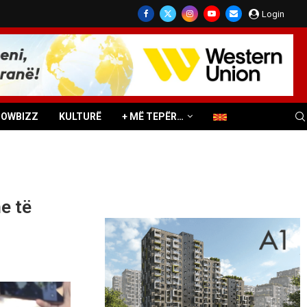
Login
HOWBIZZ
KULTURË
+ MË TEPËR…
e të