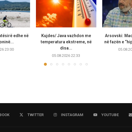
atësirë edhe në
Kujdes/ Java vazhdon me
Arsovski: Ma
ninë...
temperatura ekstreme, në
në fazën e “hip
disa...
26 23:00
05.08.2
05.08.2026 22:33
BOOK
TWITTER
INSTAGRAM
YOUTUBE