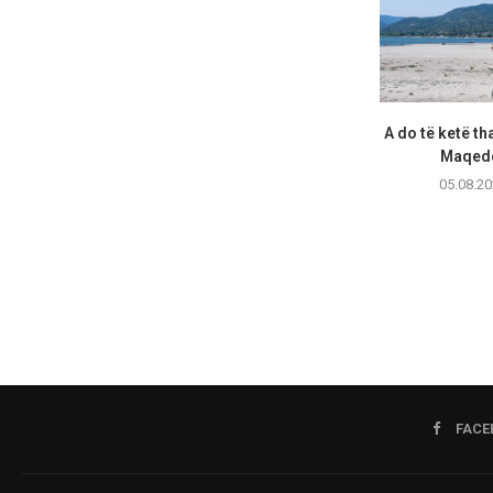
A do të ketë th
Maqedo
05.08.20
FACE