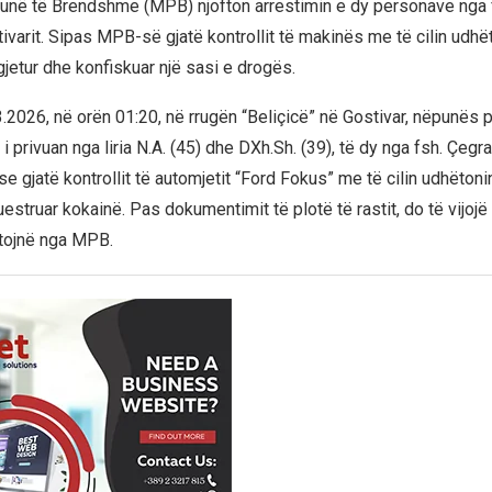
Punë të Brendshme (MPB) njofton arrestimin e dy personave nga 
varit. Sipas MPB-së gjatë kontrollit të makinës me të cilin udhë
gjetur dhe konfiskuar një sasi e drogës.
.2026, në orën 01:20, në rrugën “Beliçicë” në Gostivar, nëpunës 
 privuan nga liria N.A. (45) dhe DXh.Sh. (39), të dy nga fsh. Çegran
se gjatë kontrollit të automjetit “Ford Fokus” me të cilin udhëtonin
estruar kokainë. Pas dokumentimit të plotë të rastit, do të vijojë
ftojnë nga MPB.