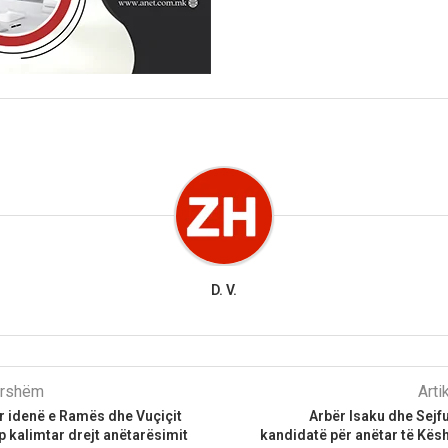
D. V.
parshëm
Arti
r idenë e Ramës dhe Vuçiçit
Arbër Isaku dhe Sejf
p kalimtar drejt anëtarësimit
kandidatë për anëtar të Këshi