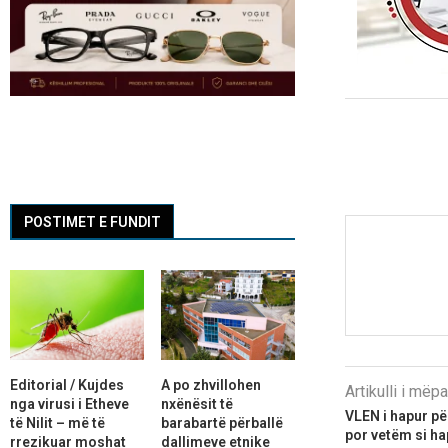
POSTIMET E FUNDIT
Editorial / Kujdes
A po zhvillohen
Artikulli i më
nga virusi i Etheve
nxënësit të
VLEN i hapur pë
të Nilit – më të
barabartë përballë
por vetëm si ha
rrezikuar moshat
dallimeve etnike