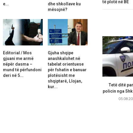
të plotë në BE
e...
dhe shkollave ku
mësojnë?
Editorial / Mos
Gjuha shqipe
gjuani me armë
anashkalohet në
nëpër dasma –
tabelat orientuese
mund të përfundoni
për fshatin e banuar
deri në 5...
plotësisht me
shqiptarë, Llojan,
Tetë ditë pa
kur...
policin nga Shk
05.08.20