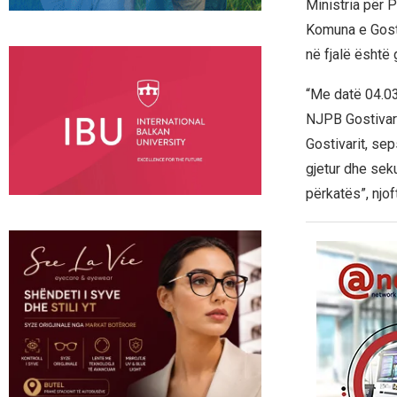
Ministria për 
Komuna e Gosti
në fjalë është 
“Me datë 04.03
NJPB Gostivar i
Gostivarit, sep
gjetur dhe seku
përkatës”, njo