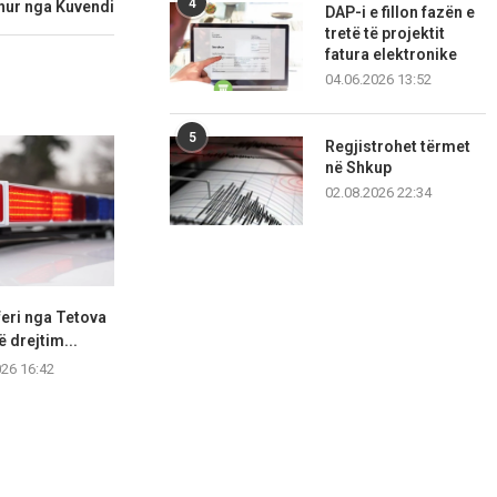
4
hur nga Kuvendi
DAP-i e fillon fazën e
tretë të projektit
fatura elektronike
04.06.2026 13:52
5
Regjistrohet tërmet
në Shkup
02.08.2026 22:34
eri nga Tetova
Katër vetura përplasen në
Shkupjani
ë drejtim...
mënyrë zinxhirore, tetë
kavanozë, për
persona...
026 16:42
05.08.2
05.08.2026 12:56