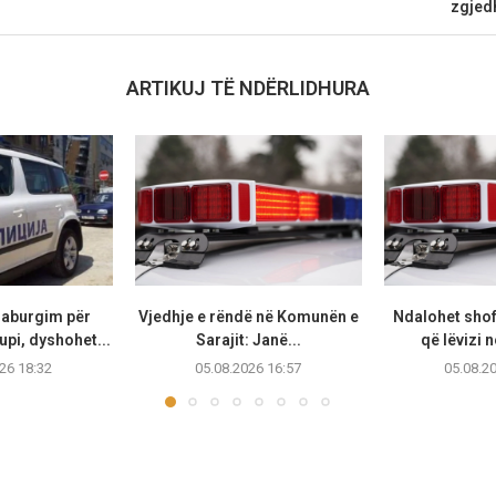
zgjed
ARTIKUJ TË NDËRLIDHURA
raburgim për
Vjedhje e rëndë në Komunën e
Ndalohet shof
upi, dyshohet...
Sarajit: Janë...
që lëvizi n
26 18:32
05.08.2026 16:57
05.08.2