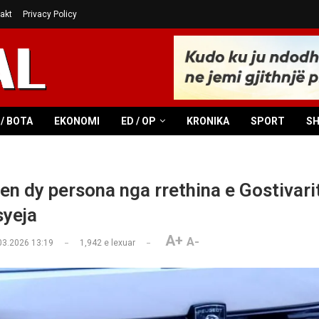
akt
Privacy Policy
/ BOTA
EKONOMI
ED / OP
KRONIKA
SPORT
S
en dy persona nga rrethina e Gostivarit
syeja
A+
A-
03.2026 13:19
1,942
e lexuar