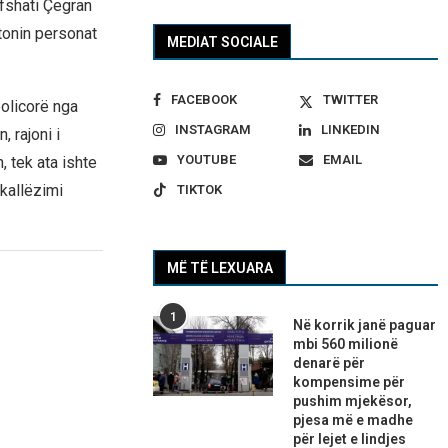
fshati Çegran
tonin personat
MEDIAT SOCIALE
FACEBOOK
TWITTER
policorë nga
INSTAGRAM
LINKEDIN
, rajoni i
YOUTUBE
EMAIL
, tek ata ishte
 kallëzimi
TIKTOK
MË TË LEXUARA
1
Në korrik janë paguar
mbi 560 milionë
denarë për
kompensime për
pushim mjekësor,
pjesa më e madhe
për lejet e lindjes