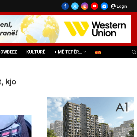
Login
HOWBIZZ
KULTURË
+ MË TEPËR…
, kjo