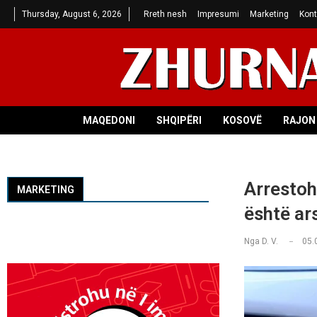
Thursday, August 6, 2026
Rreth nesh
Impresumi
Marketing
Kont
MAQEDONI
SHQIPËRI
KOSOVË
RAJON 
Arrestoh
MARKETING
është ar
Nga
D. V.
05.