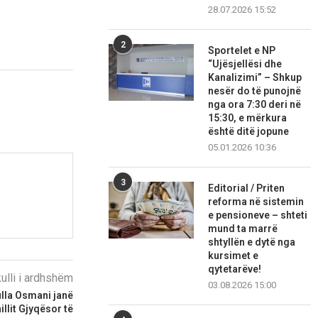
28.07.2026 15:52
2
Sportelet e NP
“Ujësjellësi dhe
Kanalizimi” – Shkup
nesër do të punojnë
nga ora 7:30 deri në
15:30, e mërkura
është ditë jopune
05.01.2026 10:36
3
Editorial / Priten
reforma në sistemin
e pensioneve – shteti
mund ta marrë
shtyllën e dytë nga
kursimet e
qytetarëve!
kulli i ardhshëm
03.08.2026 15:00
ulla Osmani janë
llit Gjyqësor të