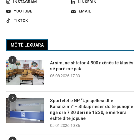
INSTAGRAM
LINKEDIN
YOUTUBE
EMAIL
TIKTOK
MË TË LEXUARA
1
Arsim, në shtator 4.900 nxënës të klasës
së parë më pak
06.08.2026 17:33
2
Sportelet e NP “Ujësjellësi dhe
Kanalizimi” – Shkup nesër do të punojnë
nga ora 7:30 deri në 15:30, e mërkura
është ditë jopune
05.01.2026 10:36