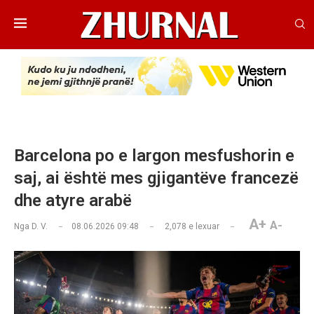
Barcelona po e largon mesfushorin e
saj, ai është mes gjigantëve francezë
dhe atyre arabë
A+
A-
Nga
D. V.
08.06.2026 09:48
2,078
e lexuar