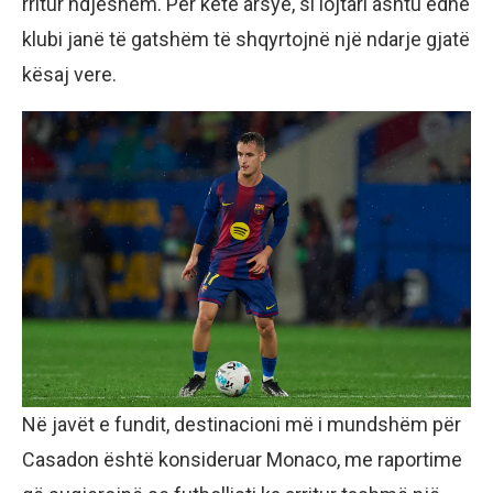
rritur ndjeshëm. Për këtë arsye, si lojtari ashtu edhe
klubi janë të gatshëm të shqyrtojnë një ndarje gjatë
kësaj vere.
Në javët e fundit, destinacioni më i mundshëm për
Casadon është konsideruar Monaco, me raportime