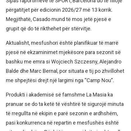
Sipas raportimeve të SPORT, Barcelona do të fillojë
përgatitjet për edicionin 2026/27 më 13 korrik.
Megjithatë, Casado mund të mos jetë pjesë e
grupit që do të rikthehet për stërvitje.
Aktualisht, mesfushori është planifikuar të marrë
pjesë në ekzaminimet mjekësore para sezonit së
bashku me emra si Wojciech Szczesny, Alejandro
Balde dhe Marc Bernal, por situata e tij po zhvillohet
me shpejtësi drejt një largimi nga “Camp Nou”.
Produkti i akademisë së famshme La Masia ka
pranuar se do ta ketë të vështirë të sigurojë minuta
të rregullta në ekipin e parë sezonin e ardhshëm,
pasi konkurrenca në repartin e mesfushës është