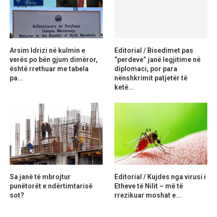
Arsim Idrizi në kulmin e
Editorial / Bisedimet pas
verës po bën gjum dimëror,
“perdeve” janë legjitime në
është rrethuar me tabela
diplomaci, por para
pa...
nënshkrimit patjetër të
ketë...
Sa janë të mbrojtur
Editorial / Kujdes nga virusi i
punëtorët e ndërtimtarisë
Etheve të Nilit – më të
sot?
rrezikuar moshat e...