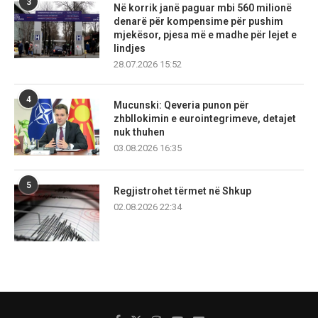
3
Në korrik janë paguar mbi 560 milionë
denarë për kompensime për pushim
mjekësor, pjesa më e madhe për lejet e
lindjes
28.07.2026 15:52
4
Mucunski: Qeveria punon për
zhbllokimin e eurointegrimeve, detajet
nuk thuhen
03.08.2026 16:35
5
Regjistrohet tërmet në Shkup
02.08.2026 22:34