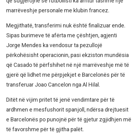
që sugjerojnë se futbollisti ka arritur tashmë një
marrëveshje personale me klubin francez.
Megjithatë, transferimi nuk është finalizuar ende.
Sipas burimeve të afërta me çështjen, agjenti
Jorge Mendes ka vendosur ta pezullojë
përkohësisht operacionin, pasi ekziston mundësia
që Casado të përfshihet në një marrëveshje më të
gjerë që lidhet me përpjekjet e Barcelonës për të
transferuar Joao Cancelon nga Al Hilal.
Ditët në vijim pritet të jenë vendimtare për të
ardhmen e mesfushorit spanjoll, ndërsa drejtuesit
e Barcelonës po punojnë për të gjetur zgjidhjen më
të favorshme për të gjitha palët.