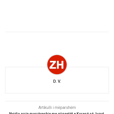
D. V.
Artikulli i mëparshëm
Nvidia arrin marrëveshje me gjigantët e Koresë së Jugut,