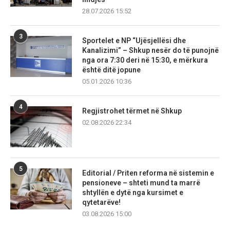
28.07.2026 15:52
3
Sportelet e NP “Ujësjellësi dhe
Kanalizimi” – Shkup nesër do të punojnë
nga ora 7:30 deri në 15:30, e mërkura
është ditë jopune
05.01.2026 10:36
4
Regjistrohet tërmet në Shkup
02.08.2026 22:34
5
Editorial / Priten reforma në sistemin e
pensioneve – shteti mund ta marrë
shtyllën e dytë nga kursimet e
qytetarëve!
03.08.2026 15:00