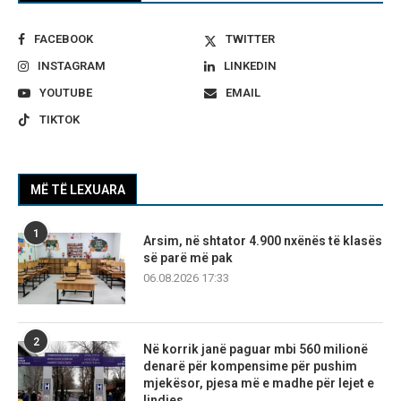
FACEBOOK
TWITTER
INSTAGRAM
LINKEDIN
YOUTUBE
EMAIL
TIKTOK
MË TË LEXUARA
1
Arsim, në shtator 4.900 nxënës të klasës
së parë më pak
06.08.2026 17:33
2
Në korrik janë paguar mbi 560 milionë
denarë për kompensime për pushim
mjekësor, pjesa më e madhe për lejet e
lindjes