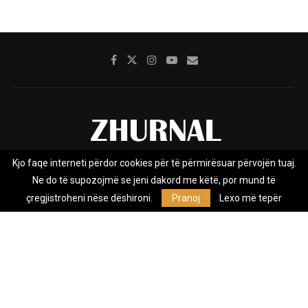
Kjo faqe interneti përdor cookies për të përmirësuar përvojën tuaj.
Rreth nesh
Impresumi
Marketing
Kontakt
Ne do të supozojmë se jeni dakord me këtë, por mund të
Privacy Policy
çregjistroheni nëse dëshironi.
Pranoj
Lexo më tepër
Zhurnal.mk është Agjenci e Lajmeve e pavarur, e themeluar në vitin
2009, që e mbulon Maqedoninë, Kosovën, Shqipërinë edhe lajmet
nga bota.
@2026 - All Right Reserved. Designed and Developed by
Anet.Com.Mk