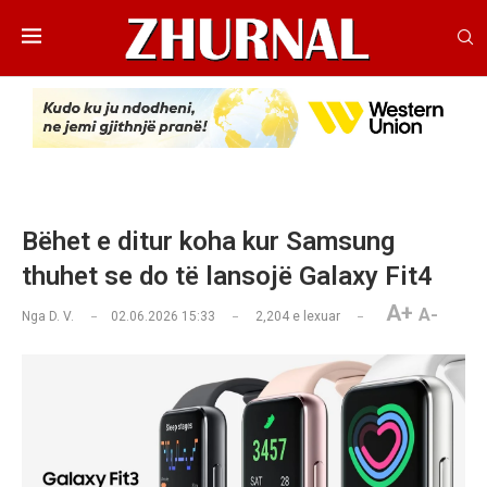
Bëhet e ditur koha kur Samsung
thuhet se do të lansojë Galaxy Fit4
A+
A-
Nga
D. V.
02.06.2026 15:33
2,204
e lexuar