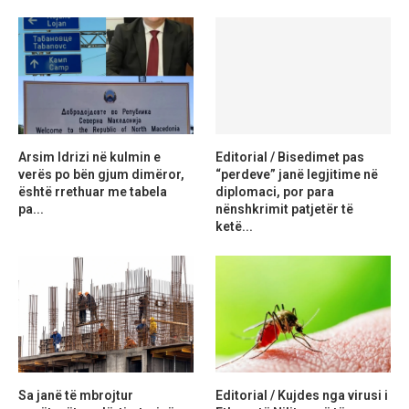
Arsim Idrizi në kulmin e
Editorial / Bisedimet pas
verës po bën gjum dimëror,
“perdeve” janë legjitime në
është rrethuar me tabela
diplomaci, por para
pa...
nënshkrimit patjetër të
ketë...
Sa janë të mbrojtur
Editorial / Kujdes nga virusi i