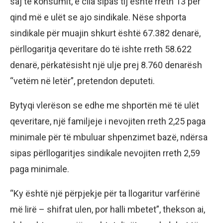
saj të konsumit, e cila sipas tij është rreth 13 për
qind më e ulët se ajo sindikale. Nëse shporta
sindikale për muajin shkurt është 67.382 denarë,
përllogaritja qeveritare do të ishte rreth 58.622
denarë, përkatësisht një ulje prej 8.760 denarësh
“vetëm në letër”, pretendon deputeti.
Bytyqi vlerëson se edhe me shportën më të ulët
qeveritare, një familjeje i nevojiten rreth 2,25 paga
minimale për të mbuluar shpenzimet bazë, ndërsa
sipas përllogaritjes sindikale nevojiten rreth 2,59
paga minimale.
“Ky është një përpjekje për ta llogaritur varfërinë
më lirë – shifrat ulen, por halli mbetet”, thekson ai,