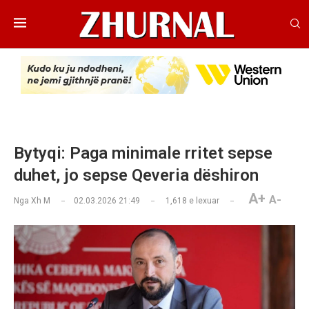
Bytyqi: Paga minimale rritet sepse
duhet, jo sepse Qeveria dëshiron
A+
A-
Nga
Xh M
02.03.2026 21:49
1,618
e lexuar