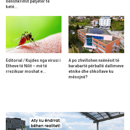
nënshkrimit patjetër të
ketë...
Editorial / Kujdes nga virusi i
A po zhvillohen nxënësit të
Etheve të Nilit – më të
barabartë përballë dallimeve
rrezikuar moshat e...
etnike dhe shkollave ku
mësojnë?