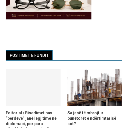
POSTIMET E FUNDIT
Editorial / Bisedimet pas
Sa janë të mbrojtur
“perdeve” janë legjitime në
punëtorët e ndërtimtarisë
diplomaci, por para
sot?