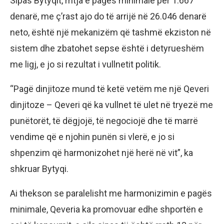
Sipas Bytyqit, rritja e pagës minimale për 1.667
denarë, me ç’rast ajo do të arrijë në 26.046 denarë
neto, është një mekanizëm që tashmë ekziston në
sistem dhe zbatohet sepse është i detyrueshëm
me ligj, e jo si rezultat i vullnetit politik.
“Pagë dinjitoze mund të ketë vetëm me një Qeveri
dinjitoze – Qeveri që ka vullnet të ulet në tryezë me
punëtorët, të dëgjojë, të negociojë dhe të marrë
vendime që e njohin punën si vlerë, e jo si
shpenzim që harmonizohet një herë në vit”, ka
shkruar Bytyqi.
Ai thekson se paralelisht me harmonizimin e pagës
minimale, Qeveria ka promovuar edhe shportën e