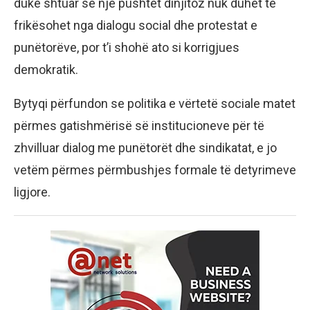
duke shtuar se një pushtet dinjitoz nuk duhet të
frikësohet nga dialogu social dhe protestat e
punëtorëve, por t’i shohë ato si korrigjues
demokratik.
Bytyqi përfundon se politika e vërtetë sociale matet
përmes gatishmërisë së institucioneve për të
zhvilluar dialog me punëtorët dhe sindikatat, e jo
vetëm përmes përmbushjes formale të detyrimeve
ligjore.