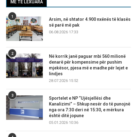
MË TË LEXUARA
1
Arsim, në shtator 4.900 nxënës të klasës
së parë më pak
06.08.2026 17:33
2
Në korrik janë paguar mbi 560 milionë
denarë për kompensime për pushim
mjekësor, pjesa më e madhe për lejet e
lindjes
28.07.2026 15:52
3
Sportelet e NP “Ujësjellësi dhe
Kanalizimi” – Shkup nesër do të punojnë
nga ora 7:30 deri në 15:30, e mërkura
është ditë jopune
05.01.2026 10:36