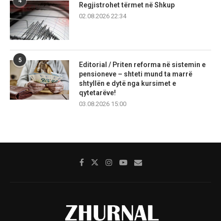
4
Regjistrohet tërmet në Shkup
02.08.2026 22:34
5
Editorial / Priten reforma në sistemin e
pensioneve – shteti mund ta marrë
shtyllën e dytë nga kursimet e
qytetarëve!
03.08.2026 15:00