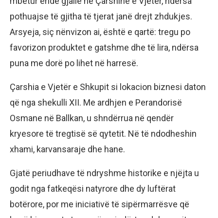
mbetur ende gjallë në Çarshinë e Vjetër, ndërsa
pothuajse të gjitha të tjerat janë drejt zhdukjes.
Arsyeja, siç nënvizon ai, është e qartë: tregu po
favorizon produktet e gatshme dhe të lira, ndërsa
puna me dorë po lihet në harresë.
Çarshia e Vjetër e Shkupit si lokacion biznesi daton
që nga shekulli XII. Me ardhjen e Perandorisë
Osmane në Ballkan, u shndërrua në qendër
kryesore të tregtisë së qytetit. Në të ndodheshin
xhami, karvansaraje dhe hane.
Gjatë periudhave të ndryshme historike e njëjta u
godit nga fatkeqësi natyrore dhe dy luftërat
botërore, por me iniciativë të sipërmarrësve që