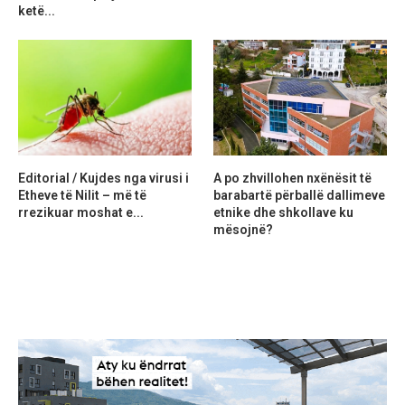
ketë...
Editorial / Kujdes nga virusi i
A po zhvillohen nxënësit të
Etheve të Nilit – më të
barabartë përballë dallimeve
rrezikuar moshat e...
etnike dhe shkollave ku
mësojnë?