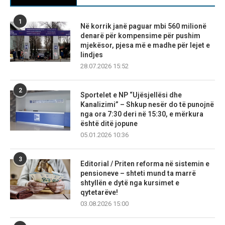
1
Në korrik janë paguar mbi 560 milionë
denarë për kompensime për pushim
mjekësor, pjesa më e madhe për lejet e
lindjes
28.07.2026 15:52
2
Sportelet e NP “Ujësjellësi dhe
Kanalizimi” – Shkup nesër do të punojnë
nga ora 7:30 deri në 15:30, e mërkura
është ditë jopune
05.01.2026 10:36
3
Editorial / Priten reforma në sistemin e
pensioneve – shteti mund ta marrë
shtyllën e dytë nga kursimet e
qytetarëve!
03.08.2026 15:00