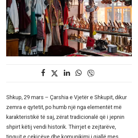
Shkup, 29 mars – Çarshia e Vjetër e Shkupit, dikur
zemra e qytetit, po humb një nga elementët më
karakteristikë të saj, zërat tradicionalë që i jepnin
shpirt këtij vendi historik. Thirrjet e zejtarëve,
tingujt e çekiçëve dhe komunikimi i gjallë mes