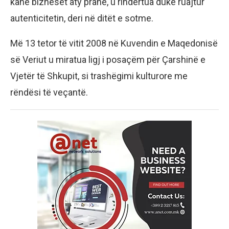
kanë bizneset aty pranë, u rindërtua duke ruajtur
autenticitetin, deri në ditët e sotme.
Më 13 tetor të vitit 2008 në Kuvendin e Maqedonisë
së Veriut u miratua ligj i posaçëm për Çarshinë e
Vjetër të Shkupit, si trashëgimi kulturore me
rëndësi të veçantë.