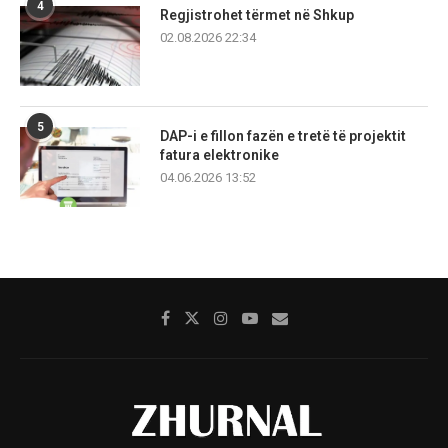
4
Regjistrohet tërmet në Shkup
02.08.2026 22:34
5
DAP-i e fillon fazën e tretë të projektit
fatura elektronike
04.06.2026 13:52