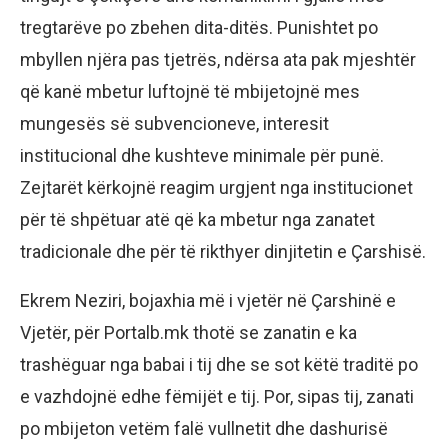
tregtarëve po zbehen dita-ditës. Punishtet po
mbyllen njëra pas tjetrës, ndërsa ata pak mjeshtër
që kanë mbetur luftojnë të mbijetojnë mes
mungesës së subvencioneve, interesit
institucional dhe kushteve minimale për punë.
Zejtarët kërkojnë reagim urgjent nga institucionet
për të shpëtuar atë që ka mbetur nga zanatet
tradicionale dhe për të rikthyer dinjitetin e Çarshisë.
Ekrem Neziri, bojaxhia më i vjetër në Çarshinë e
Vjetër, për Portalb.mk thotë se zanatin e ka
trashëguar nga babai i tij dhe se sot këtë traditë po
e vazhdojnë edhe fëmijët e tij. Por, sipas tij, zanati
po mbijeton vetëm falë vullnetit dhe dashurisë