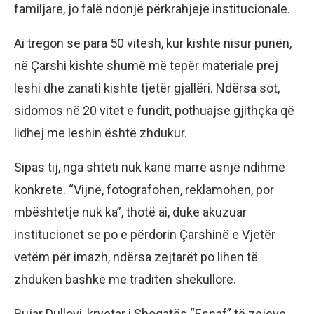
familjare, jo falë ndonjë përkrahjeje institucionale.
Ai tregon se para 50 vitesh, kur kishte nisur punën,
në Çarshi kishte shumë më tepër materiale prej
leshi dhe zanati kishte tjetër gjallëri. Ndërsa sot,
sidomos në 20 vitet e fundit, pothuajse gjithçka që
lidhej me leshin është zhdukur.
Sipas tij, nga shteti nuk kanë marrë asnjë ndihmë
konkrete. “Vijnë, fotografohen, reklamohen, por
mbështetje nuk ka”, thotë ai, duke akuzuar
institucionet se po e përdorin Çarshinë e Vjetër
vetëm për imazh, ndërsa zejtarët po lihen të
zhduken bashkë me traditën shekullore.
Bujar Dullovi, kryetar i Shoqatës “Esnaf” të zejeve