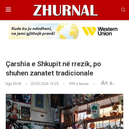
Çarshia e Shkupit në rrezik, po
shuhen zanatet tradicionale
A+
A-
Nga
Xh M
29.03.2026 10:29
999
e lexuar