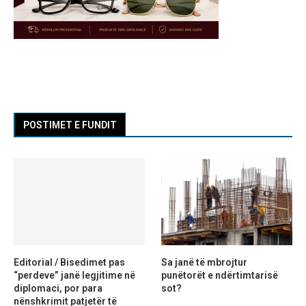
POSTIMET E FUNDIT
Editorial / Bisedimet pas
Sa janë të mbrojtur
“perdeve” janë legjitime në
punëtorët e ndërtimtarisë
diplomaci, por para
sot?
nënshkrimit patjetër të