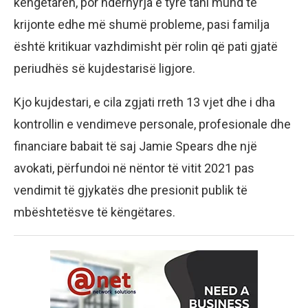
këngëtaren, por ndërhyrja e tyre tani mund të
krijonte edhe më shumë probleme, pasi familja
është kritikuar vazhdimisht për rolin që pati gjatë
periudhës së kujdestarisë ligjore.
Kjo kujdestari, e cila zgjati rreth 13 vjet dhe i dha
kontrollin e vendimeve personale, profesionale dhe
financiare babait të saj Jamie Spears dhe një
avokati, përfundoi në nëntor të vitit 2021 pas
vendimit të gjykatës dhe presionit publik të
mbështetësve të këngëtares.