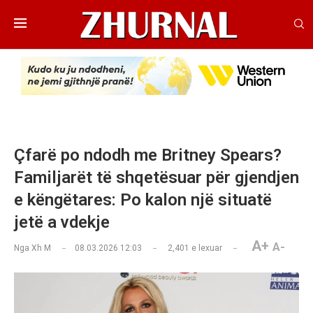
Çfarë po ndodh me Britney Spears?
Familjarët të shqetësuar për gjendjen
e këngëtares: Po kalon një situatë
jetë a vdekje
A+
A-
Nga
Xh M
08.03.2026 12:03
2,401
e lexuar