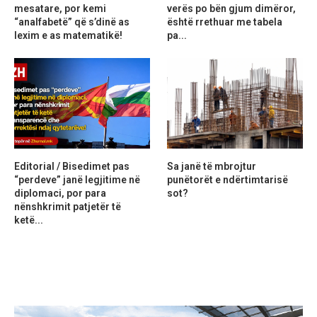
mesatare, por kemi
verës po bën gjum dimëror,
“analfabetë” që s’dinë as
është rrethuar me tabela
lexim e as matematikë!
pa...
Editorial / Bisedimet pas
Sa janë të mbrojtur
“perdeve” janë legjitime në
punëtorët e ndërtimtarisë
diplomaci, por para
sot?
nënshkrimit patjetër të
ketë...