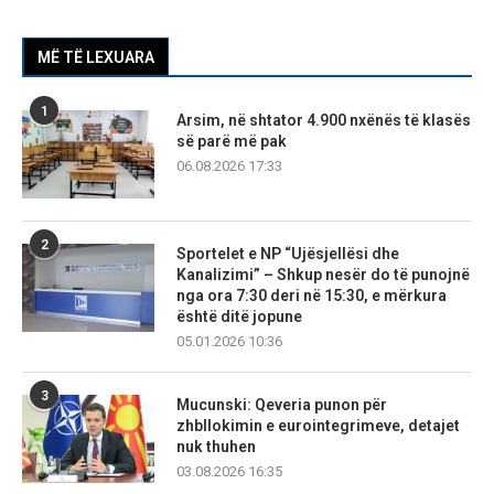
MË TË LEXUARA
1
Arsim, në shtator 4.900 nxënës të klasës
së parë më pak
06.08.2026 17:33
2
Sportelet e NP “Ujësjellësi dhe
Kanalizimi” – Shkup nesër do të punojnë
nga ora 7:30 deri në 15:30, e mërkura
është ditë jopune
05.01.2026 10:36
3
Mucunski: Qeveria punon për
zhbllokimin e eurointegrimeve, detajet
nuk thuhen
03.08.2026 16:35