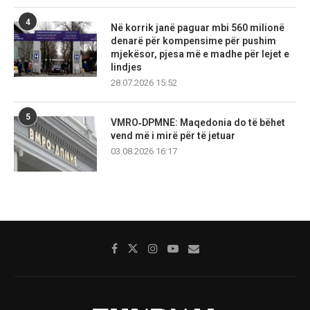
4
Në korrik janë paguar mbi 560 milionë
denarë për kompensime për pushim
mjekësor, pjesa më e madhe për lejet e
lindjes
28.07.2026 15:52
5
VMRO‑DPMNE: Maqedonia do të bëhet
vend më i mirë për të jetuar
03.08.2026 16:17