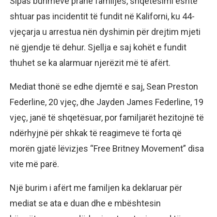
Sipas burimeve pranë familjes, shqetësimi është
shtuar pas incidentit të fundit në Kaliforni, ku 44-
vjeçarja u arrestua nën dyshimin për drejtim mjeti
në gjendje të dehur. Sjellja e saj kohët e fundit
thuhet se ka alarmuar njerëzit më të afërt.
Mediat thonë se edhe djemtë e saj, Sean Preston
Federline, 20 vjeç, dhe Jayden James Federline, 19
vjeç, janë të shqetësuar, por familjarët hezitojnë të
ndërhyjnë për shkak të reagimeve të forta që
morën gjatë lëvizjes “Free Britney Movement” disa
vite më parë.
Një burim i afërt me familjen ka deklaruar për
mediat se ata e duan dhe e mbështesin