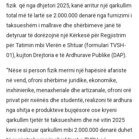
fizik që nga dhjetori 2025, kanë arritur një qarkullim
total më të lartë se 2.000.000 denarë nga furnizimi i
taksueshëm i mallrave dhe shërbimeve janë të
detyruar të dorëzojnë një Kërkesë për Regjistrim
për Tatimin mbi Vlerën e Shtuar (formulari TVSH-
01), kujton Drejtoria e të Ardhurave Publike (DAP).
“Nëse si person fizik merrni një hapësirë afariste
në vend, ofroni shërbime juridike, ekonomike,
inxhinierike, menaxheriale dhe artizanale, ofroni orë
privat për nxënës dhe studentë, realizoni të ardhura
nga shitja e produkteve bujqësore ose kryeni
qarkullim tjetër të taksueshëm dhe në vitin 2025
keni realizuar qarkullim mbi 2.000.000 denarë duhet