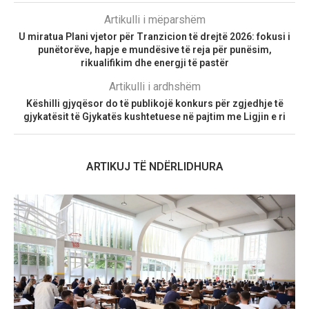
Artikulli i mëparshëm
U miratua Plani vjetor për Tranzicion të drejtë 2026: fokusi i
punëtorëve, hapje e mundësive të reja për punësim,
rikualifikim dhe energji të pastër
Artikulli i ardhshëm
Këshilli gjyqësor do të publikojë konkurs për zgjedhje të
gjykatësit të Gjykatës kushtetuese në pajtim me Ligjin e ri
ARTIKUJ TË NDËRLIDHURA