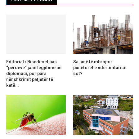
Editorial / Bisedimet pas
Sa janë të mbrojtur
“perdeve” janë legjitime në
punëtorët e ndërtimtarisë
diplomaci, por para
sot?
nënshkrimit patjetër të
ketë...