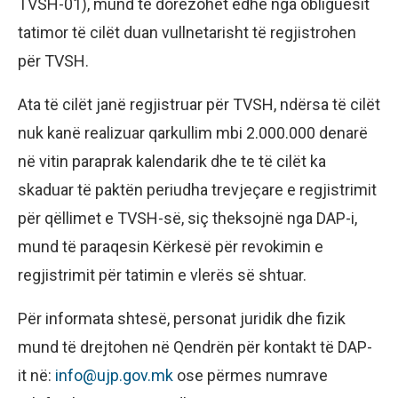
TVSH-01), mund të dorëzohet edhe nga obliguesit
tatimor të cilët duan vullnetarisht të regjistrohen
për TVSH.
Ata të cilët janë regjistruar për TVSH, ndërsa të cilët
nuk kanë realizuar qarkullim mbi 2.000.000 denarë
në vitin paraprak kalendarik dhe te të cilët ka
skaduar të paktën periudha trevjeçare e regjistrimit
për qëllimet e TVSH-së, siç theksojnë nga DAP-i,
mund të paraqesin Kërkesë për revokimin e
regjistrimit për tatimin e vlerës së shtuar.
Për informata shtesë, personat juridik dhe fizik
mund të drejtohen në Qendrën për kontakt të DAP-
it në:
info@ujp.gov.mk
ose përmes numrave