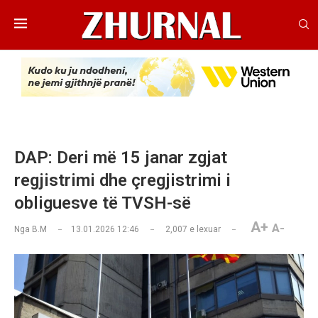
DAP: Deri më 15 janar zgjat
regjistrimi dhe çregjistrimi i
obliguesve të TVSH-së
A+
A-
Nga
B.M
13.01.2026 12:46
2,007
e lexuar