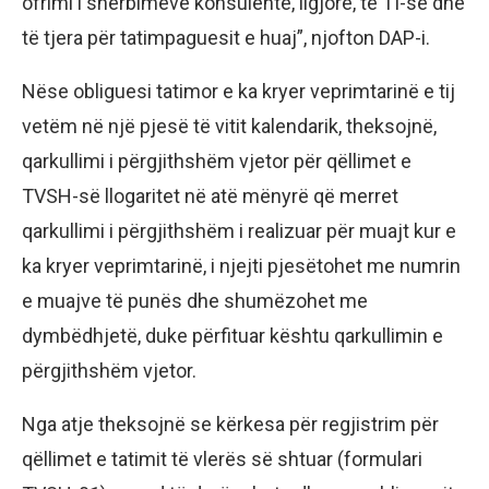
ofrimi i shërbimeve konsulente, ligjore, të TI-së dhe
të tjera për tatimpaguesit e huaj”, njofton DAP-i.
Nëse obliguesi tatimor e ka kryer veprimtarinë e tij
vetëm në një pjesë të vitit kalendarik, theksojnë,
qarkullimi i përgjithshëm vjetor për qëllimet e
TVSH-së llogaritet në atë mënyrë që merret
qarkullimi i përgjithshëm i realizuar për muajt kur e
ka kryer veprimtarinë, i njejti pjesëtohet me numrin
e muajve të punës dhe shumëzohet me
dymbëdhjetë, duke përfituar kështu qarkullimin e
përgjithshëm vjetor.
Nga atje theksojnë se kërkesa për regjistrim për
qëllimet e tatimit të vlerës së shtuar (formulari