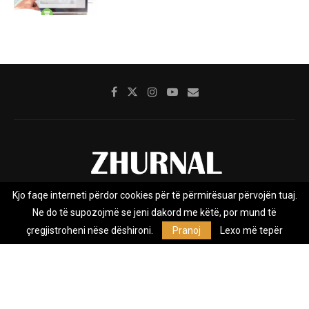
Kjo faqe interneti përdor cookies për të përmirësuar përvojën tuaj.
Rreth nesh
Impresumi
Marketing
Kontakt
Ne do të supozojmë se jeni dakord me këtë, por mund të
Privacy Policy
çregjistroheni nëse dëshironi.
Pranoj
Lexo më tepër
Zhurnal.mk është Agjenci e Lajmeve e pavarur, e themeluar në vitin
2009, që e mbulon Maqedoninë, Kosovën, Shqipërinë edhe lajmet
nga bota.
@2026 - All Right Reserved. Designed and Developed by