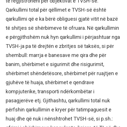
të regjistroheni për objektivat e TVSH-së.
Qarkullimi total për qëllimet e TVSH-së është
qarkullimi që e ka bërë obliguesi gjatë vitit në bazë
të shitjes së shërbimeve të ofruara. Në qarkullimin
e përgjithshëm nuk hyn qarkullimi i përjashtuar nga
TVSH-ja pa të drejtën e zbritjes së taksës, si për
shembull: marrja e banesave me qira dhe për
banim, shërbimet e sigurimit dhe risigurimit,
shërbimet shëndetësore, shërbimet për ruajtjen e
gjuhëve të huaja, shërbimet e qendrave
kompjuterike, transporti ndërkombëtar i
pasagjerëve etj. Gjithashtu, qarkullimi total nuk
përfshin qarkullimin e kryer për tatimpaguesit e
huaj dhe që nuk i nënshtrohet TVSH-së, si p.sh.: