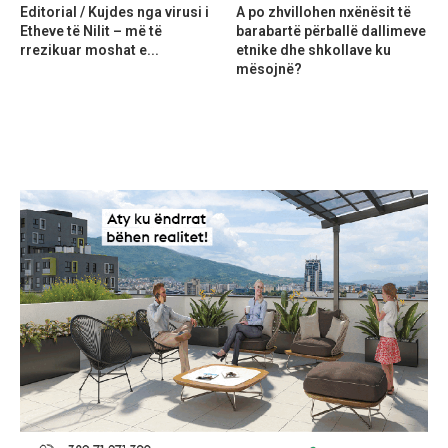
Editorial / Kujdes nga virusi i
A po zhvillohen nxënësit të
Etheve të Nilit – më të
barabartë përballë dallimeve
rrezikuar moshat e...
etnike dhe shkollave ku
mësojnë?