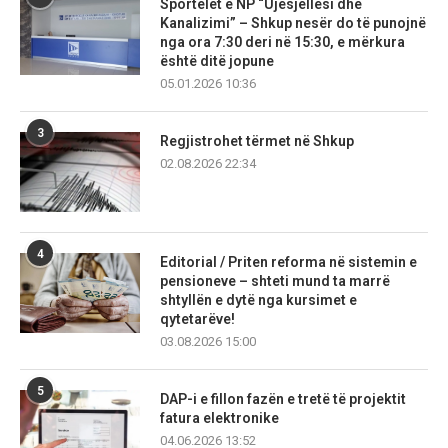
Sportelet e NP “Ujësjellësi dhe
Kanalizimi” – Shkup nesër do të punojnë
nga ora 7:30 deri në 15:30, e mërkura
është ditë jopune
05.01.2026 10:36
3
Regjistrohet tërmet në Shkup
02.08.2026 22:34
4
Editorial / Priten reforma në sistemin e
pensioneve – shteti mund ta marrë
shtyllën e dytë nga kursimet e
qytetarëve!
03.08.2026 15:00
5
DAP-i e fillon fazën e tretë të projektit
fatura elektronike
04.06.2026 13:52