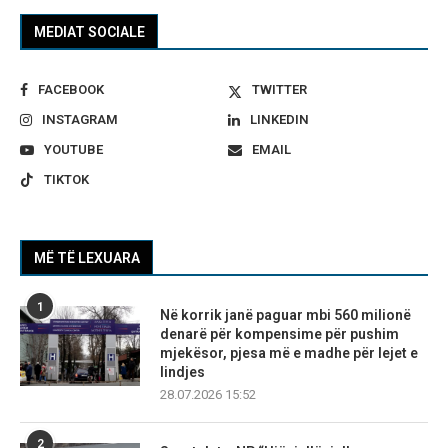
MEDIAT SOCIALE
FACEBOOK
TWITTER
INSTAGRAM
LINKEDIN
YOUTUBE
EMAIL
TIKTOK
MË TË LEXUARA
1
Në korrik janë paguar mbi 560 milionë
denarë për kompensime për pushim
mjekësor, pjesa më e madhe për lejet e
lindjes
28.07.2026 15:52
2