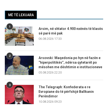
MË TË LEXUARA
1
Arsim, në shtator 4.900 nxënës të klasës
së parë më pak
06.08.2026 17:33
2
Arsovski: Maqedonia po hyn në fazën e
“hiperpolitikës”, ndërsa qytetarët po
mësohen me dështimin e institucioneve
05.08.2026 22:20
3
The Telegraph: Konfederata e re
Evropiane do të përfshijë Ballkanin
Perëndimor
10.08.2026 09:23