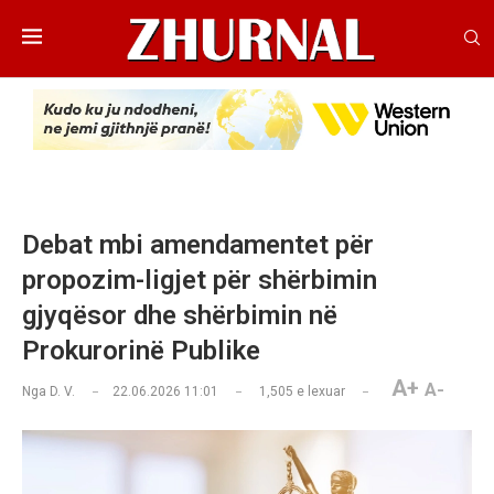
Debat mbi amendamentet për
propozim-ligjet për shërbimin
gjyqësor dhe shërbimin në
Prokurorinë Publike
A+
A-
Nga
D. V.
22.06.2026 11:01
1,505
e lexuar