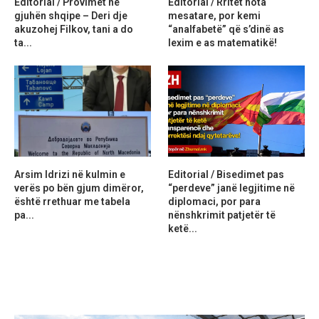
Editorial / Provimet në
Editorial / Rritet nota
gjuhën shqipe – Deri dje
mesatare, por kemi
akuzohej Filkov, tani a do
“analfabetë” që s’dinë as
ta...
lexim e as matematikë!
Arsim Idrizi në kulmin e
Editorial / Bisedimet pas
verës po bën gjum dimëror,
“perdeve” janë legjitime në
është rrethuar me tabela
diplomaci, por para
pa...
nënshkrimit patjetër të
ketë...