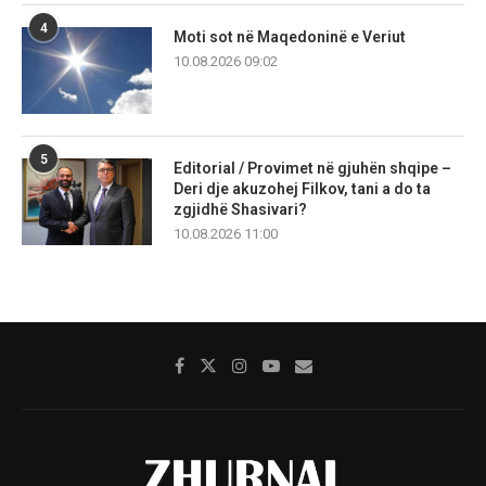
4
Moti sot në Maqedoninë e Veriut
10.08.2026 09:02
5
Editorial / Provimet në gjuhën shqipe –
Deri dje akuzohej Filkov, tani a do ta
zgjidhë Shasivari?
10.08.2026 11:00