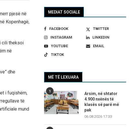
MEDIAT SOCIALE
merr pjesë në
 në Kopenhagë,
FACEBOOK
TWITTER
INSTAGRAM
LINKEDIN
 cili theksoi
YOUTUBE
EMAIL
hëm në
TIKTOK
ave” dhe
MË TË LEXUARA
1
et i fuqishëm,
Arsim, në shtator
4.900 nxënës të
rregullave të
klasës së parë më
rtificiale mund
pak
06.08.2026 17:33