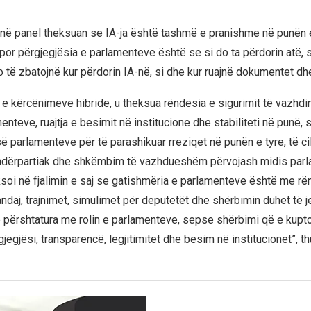
në panel theksuan se IA-ja është tashmë e pranishme në punën 
por përgjegjësia e parlamenteve është se si do ta përdorin atë, 
ë zbatojnë kur përdorin IA-në, si dhe kur ruajnë dokumentet dhe i
 e kërcënimeve hibride, u theksua rëndësia e sigurimit të vazhd
nteve, ruajtja e besimit në institucione dhe stabiliteti në punë, si
ë parlamenteve për të parashikuar rreziqet në punën e tyre, të ci
dërpartiak dhe shkëmbim të vazhdueshëm përvojash midis parl
oi në fjalimin e saj se gatishmëria e parlamenteve është me rë
ndaj, trajnimet, simulimet për deputetët dhe shërbimin duhet të je
ë përshtatura me rolin e parlamenteve, sepse shërbimi që e kupt
egjësi, transparencë, legjitimitet dhe besim në institucionet”, t