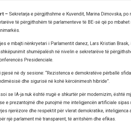
rt –
Sekretarja e përgjithshme e Kuvendit, Marina Dimovska, po 
etarëve të përgjithshëm të parlamenteve të BE-së që po mbahet
animarkës.
es e mbajti nënkryetari i Parlamentit danez, Lars Kristian Brask, i
shkëpunimit shumëpalësh në nivelin e sekretarëve të përgjiths
Konferencës Presidenciale.
pjesë në dy sesione: “Rezistenca e demokratëve përballë sfid
zhdimësisë dhe sigurisë në kohë kërcënimesh hibride”.
oi se IA-ja nuk është rrugë e shkurtër për modernizim, është mj
ëse e prezantojmë dhe punojmë me inteligjencën artificiale sipas 
jes njerëzore dhe respektit për vlerat demokratike, inteligjenca a
për një parlament më transparent, të arritshëm dhe efikas.