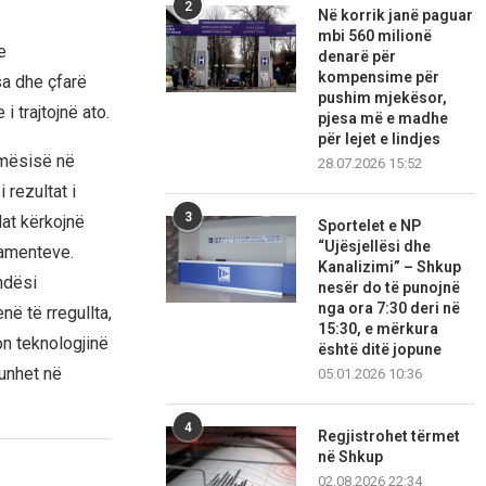
2
Në korrik janë paguar
mbi 560 milionë
e
denarë për
kompensime për
sa dhe çfarë
pushim mjekësor,
 trajtojnë ato.
pjesa më e madhe
për lejet e lindjes
imësisë në
28.07.2026 15:52
 rezultat i
3
lat kërkojnë
Sportelet e NP
“Ujësjellësi dhe
amenteve.
Kanalizimi” – Shkup
ndësi
nesër do të punojnë
nga ora 7:30 deri në
në të rregullta,
15:30, e mërkura
on teknologjinë
është ditë jopune
hunhet në
05.01.2026 10:36
4
Regjistrohet tërmet
në Shkup
02.08.2026 22:34