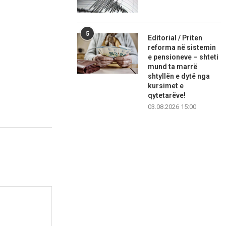
5
Editorial / Priten
reforma në sistemin
e pensioneve – shteti
mund ta marrë
shtyllën e dytë nga
kursimet e
qytetarëve!
03.08.2026 15:00