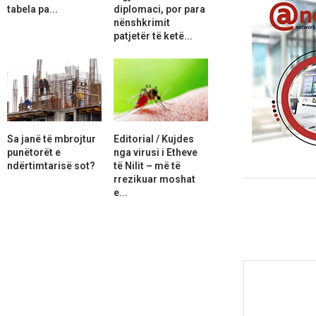
tabela pa...
diplomaci, por para
nënshkrimit
patjetër të ketë...
Sa janë të mbrojtur
Editorial / Kujdes
punëtorët e
nga virusi i Etheve
ndërtimtarisë sot?
të Nilit – më të
rrezikuar moshat
e...