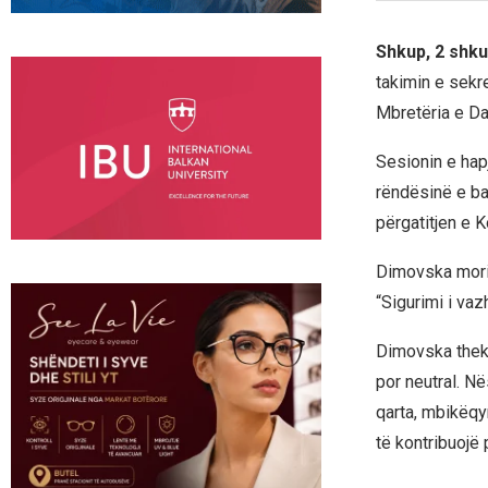
Shkup, 2 shku
takimin e sekr
Mbretëria e D
Sesionin e hapj
rëndësinë e ba
përgatitjen e 
Dimovska mori 
“Sigurimi i va
Dimovska theks
por neutral. N
qarta, mbikëqyr
të kontribuojë 