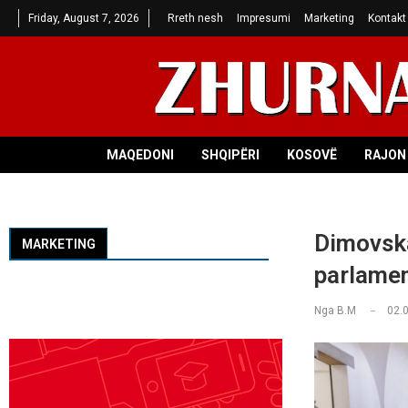
Friday, August 7, 2026
Rreth nesh
Impresumi
Marketing
Kontakt
MAQEDONI
SHQIPËRI
KOSOVË
RAJON 
Dimovska
MARKETING
parlamen
Nga
B.M
02.