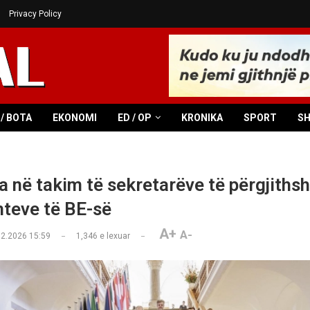
Privacy Policy
/ BOTA
EKONOMI
ED / OP
KRONIKA
SPORT
S
 në takim të sekretarëve të përgjiths
teve të BE-së
A+
A-
02.2026 15:59
1,346
e lexuar