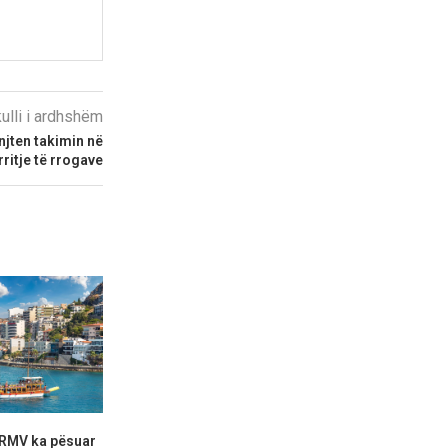
kulli i ardhshëm
njten takimin në
rritje të rrogave
a RMV ka pësuar
Komuna e Manastirit: Po
Bujqit e Strum