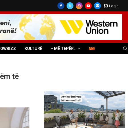
Login
HOWBIZZ
KULTURË
+ MË TEPËR…
hëm të