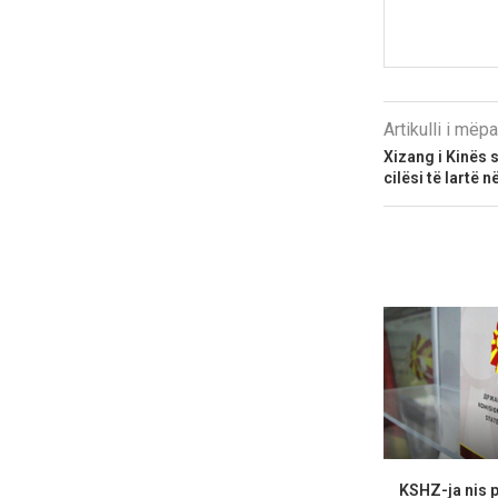
Artikulli i më
Xizang i Kinës 
cilësi të lartë n
KSHZ-ja nis p