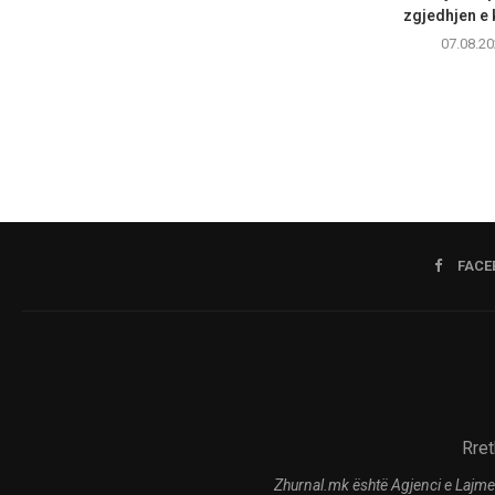
zgjedhjen e k
07.08.20
FACE
Rret
Zhurnal.mk është Agjenci e Lajme