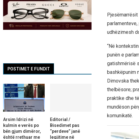
Pjesëmarrësit 
parlamenteve, 
udhëzimesh do t
“Në kontekstin
punën e parlame
gatishmërisë s
POSTIMET E FUNDIT
bashkëpunim n
Dimovska theks
thelbësore; pra
praktike dhe t
mundëson përgj
komunikatë.
Arsim Idrizi në
Editorial /
kulmin e verës po
Bisedimet pas
bën gjum dimëror,
“perdeve” janë
është rrethuar me
legjitime në