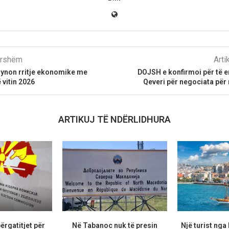
parshëm
Arti
synon rritje ekonomike me
DOJSH e konfirmoi për të e
ë vitin 2026
Qeveri për negociata për 
ARTIKUJ TË NDËRLIDHURA
ërgatitjet për
Në Tabanoc nuk të presin
Një turist ng