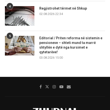
4
Regjistrohet tërmet në Shkup
02.08.2026 22:34
5
Editorial / Priten reforma në sistemin e
pensioneve – shteti mund ta marrë
shtyllën e dytë nga kursimet e
qytetarëve!
03.08.2026 15:00