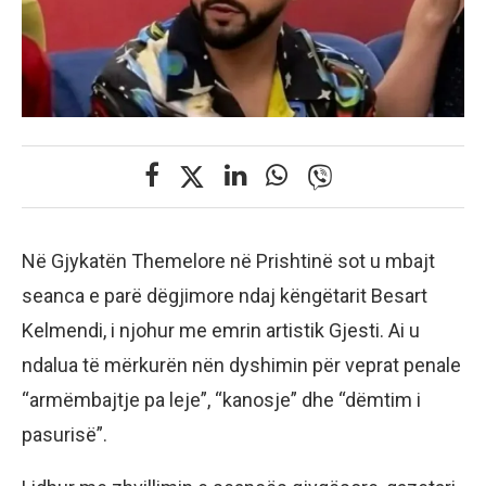
Në Gjykatën Themelore në Prishtinë sot u mbajt
seanca e parë dëgjimore ndaj këngëtarit Besart
Kelmendi, i njohur me emrin artistik Gjesti. Ai u
ndalua të mërkurën nën dyshimin për veprat penale
“armëmbajtje pa leje”, “kanosje” dhe “dëmtim i
pasurisë”.