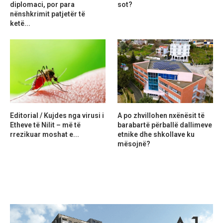
diplomaci, por para
sot?
nënshkrimit patjetër të
ketë...
Editorial / Kujdes nga virusi i
A po zhvillohen nxënësit të
Etheve të Nilit – më të
barabartë përballë dallimeve
rrezikuar moshat e...
etnike dhe shkollave ku
mësojnë?