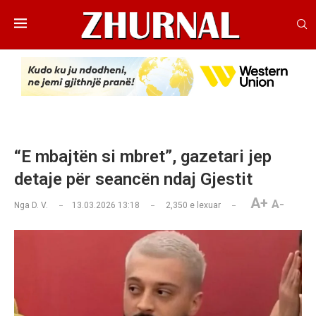
“E mbajtën si mbret”, gazetari jep
detaje për seancën ndaj Gjestit
A+
A-
Nga
D. V.
13.03.2026 13:18
2,350
e lexuar