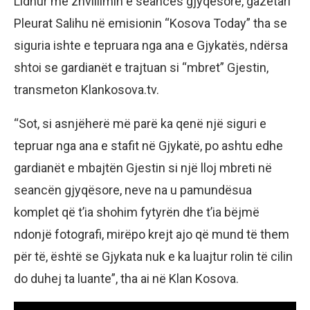
Lidhur me zhvillimin e seancës gjyqësore, gazetari
Pleurat Salihu në emisionin “Kosova Today” tha se
siguria ishte e tepruara nga ana e Gjykatës, ndërsa
shtoi se gardianët e trajtuan si “mbret” Gjestin,
transmeton Klankosova.tv.
“Sot, si asnjëherë më parë ka qenë një siguri e
tepruar nga ana e stafit në Gjykatë, po ashtu edhe
gardianët e mbajtën Gjestin si një lloj mbreti në
seancën gjyqësore, neve na u pamundësua
komplet që t’ia shohim fytyrën dhe t’ia bëjmë
ndonjë fotografi, mirëpo krejt ajo që mund të them
për të, është se Gjykata nuk e ka luajtur rolin të cilin
do duhej ta luante”, tha ai në Klan Kosova.