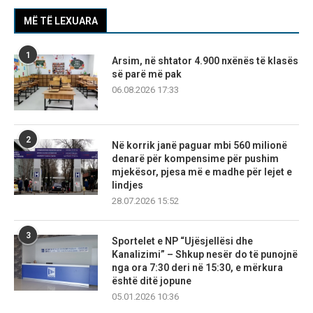
MË TË LEXUARA
1
Arsim, në shtator 4.900 nxënës të klasës
së parë më pak
06.08.2026 17:33
2
Në korrik janë paguar mbi 560 milionë
denarë për kompensime për pushim
mjekësor, pjesa më e madhe për lejet e
lindjes
28.07.2026 15:52
3
Sportelet e NP “Ujësjellësi dhe
Kanalizimi” – Shkup nesër do të punojnë
nga ora 7:30 deri në 15:30, e mërkura
është ditë jopune
05.01.2026 10:36