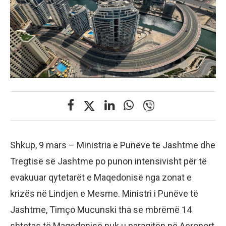
Shkup, 9 mars – Ministria e Punëve të Jashtme dhe
Tregtisë së Jashtme po punon intensivisht për të
evakuuar qytetarët e Maqedonisë nga zonat e
krizës në Lindjen e Mesme. Ministri i Punëve të
Jashtme, Timço Mucunski tha se mbrëmë 14
shtetas të Maqedonisë nuk u paraqitën në Aeroport,