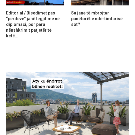
Editorial / Bisedimet pas
Sa janë të mbrojtur
“perdeve” janë legjitime në
punëtorët e ndërtimtarisë
diplomaci, por para
sot?
nënshkrimit patjetër të
ketë...