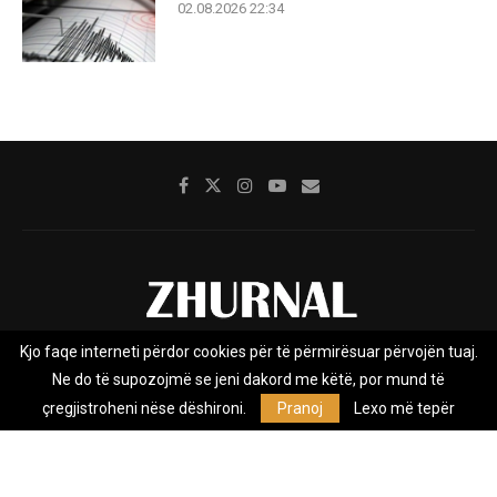
02.08.2026 22:34
Kjo faqe interneti përdor cookies për të përmirësuar përvojën tuaj.
Rreth nesh
Impresumi
Marketing
Kontakt
Ne do të supozojmë se jeni dakord me këtë, por mund të
Privacy Policy
çregjistroheni nëse dëshironi.
Pranoj
Lexo më tepër
Zhurnal.mk është Agjenci e Lajmeve e pavarur, e themeluar në vitin
2009, që e mbulon Maqedoninë, Kosovën, Shqipërinë edhe lajmet
nga bota.