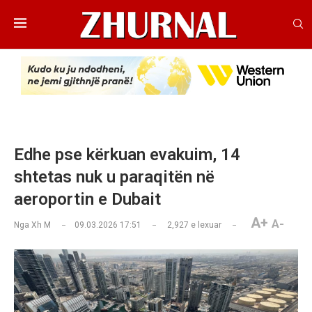
Edhe pse kërkuan evakuim, 14
shtetas nuk u paraqitën në
aeroportin e Dubait
A+
A-
Nga
Xh M
09.03.2026 17:51
2,927
e lexuar