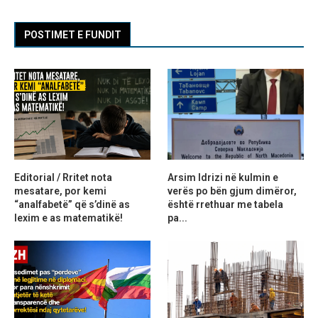
POSTIMET E FUNDIT
Editorial / Rritet nota
Arsim Idrizi në kulmin e
mesatare, por kemi
verës po bën gjum dimëror,
“analfabetë” që s’dinë as
është rrethuar me tabela
lexim e as matematikë!
pa...