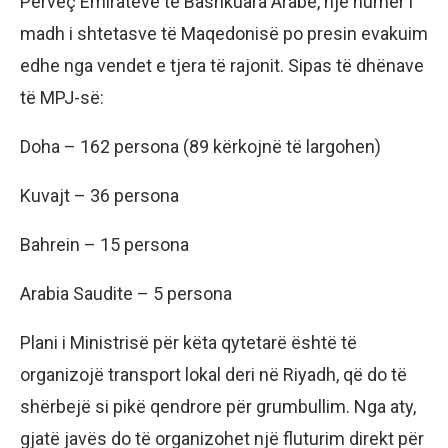
Përveç Emirateve të Bashkuara Arabe, një numër i
madh i shtetasve të Maqedonisë po presin evakuim
edhe nga vendet e tjera të rajonit. Sipas të dhënave
të MPJ-së:
Doha – 162 persona (89 kërkojnë të largohen)
Kuvajt – 36 persona
Bahrein – 15 persona
Arabia Saudite – 5 persona
Plani i Ministrisë për këta qytetarë është të
organizojë transport lokal deri në Riyadh, që do të
shërbejë si pikë qendrore për grumbullim. Nga aty,
gjatë javës do të organizohet një fluturim direkt për