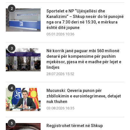
2
Sportelet e NP “Ujësjellësi dhe
Kanalizimi” – Shkup nesër do të punojnë
nga ora 7:30 deri në 15:30, e mërkura
është ditë jopune
05.01.2026 10:36
3
Në korrik janë paguar mbi 560 milionë
denarë për kompensime për pushim
mjekësor, pjesa më e madhe për lejet e
lindjes
28.07.2026 15:52
4
Mucunski: Qeveria punon për
zhbllokimin e eurointegrimeve, detajet
nuk thuhen
03.08.2026 16:35
5
Regjistrohet tërmet në Shkup