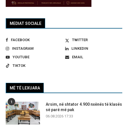
MEDIAT SOCIALE
FACEBOOK
TWITTER
INSTAGRAM
LINKEDIN
YOUTUBE
EMAIL
TIKTOK
MË TË LEXUARA
1
Arsim, në shtator 4.900 nxënës të klasës
së parë më pak
06.08.2026 17:33