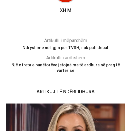
XH M
Artikulli i mëparshëm
Ndryshime në ligjin për TVSH, nuk pati debat
Artikulli i ardhshëm
Një e treta e punëtorëve jetojnë me të ardhura në prag të
varfërisë
ARTIKUJ TË NDËRLIDHURA