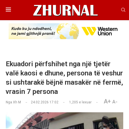
Ekuadori përfshihet nga një tjetër
valë kaosi e dhune, persona të veshur
si ushtarakë bëjnë masakër në fermë,
vrasin 7 persona
A+
A-
Nga
Xh M
24.02.2026 17:02
1,205
e lexuar