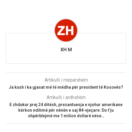
XH M
Artikulli i mëparshëm
Ja kush i ka gjasat më të mëdha për president të Kosovës?
Artikulli i ardhshëm
E zhdukur prej 24 ditësh, prezantuesja e njohur amerikane
kërkon ndihmë për nënën e saj 84-vjeçare: Do t’ju
shpërblejmë me 1 milion dollarë nëse…