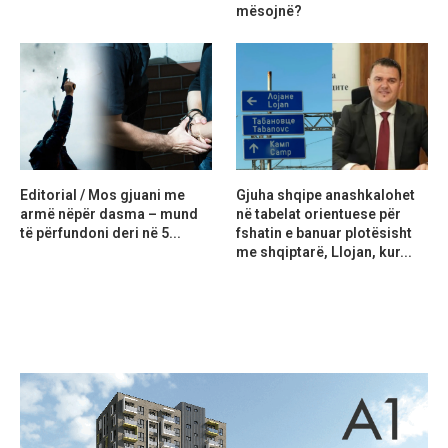
mësojnë?
Editorial / Mos gjuani me
Gjuha shqipe anashkalohet
armë nëpër dasma – mund
në tabelat orientuese për
të përfundoni deri në 5...
fshatin e banuar plotësisht
me shqiptarë, Llojan, kur...