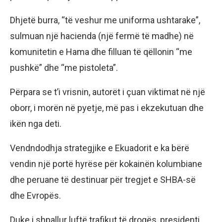
Dhjetë burra, “të veshur me uniforma ushtarake”,
sulmuan një hacienda (një fermë të madhe) në
komunitetin e Hama dhe filluan të qëllonin “me
pushkë” dhe “me pistoleta”.
Përpara se t’i vrisnin, autorët i çuan viktimat në një
oborr, i morën në pyetje, më pas i ekzekutuan dhe
ikën nga deti.
Vendndodhja strategjike e Ekuadorit e ka bërë
vendin një portë hyrëse për kokainën kolumbiane
dhe peruane të destinuar për tregjet e SHBA-së
dhe Evropës.
Duke i shpallur luftë trafikut të drogës, presidenti