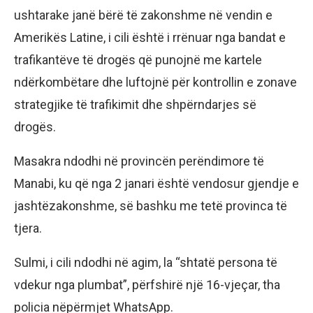
ushtarake janë bërë të zakonshme në vendin e
Amerikës Latine, i cili është i rrënuar nga bandat e
trafikantëve të drogës që punojnë me kartele
ndërkombëtare dhe luftojnë për kontrollin e zonave
strategjike të trafikimit dhe shpërndarjes së
drogës.
Masakra ndodhi në provincën perëndimore të
Manabi, ku që nga 2 janari është vendosur gjendje e
jashtëzakonshme, së bashku me tetë provinca të
tjera.
Sulmi, i cili ndodhi në agim, la “shtatë persona të
vdekur nga plumbat”, përfshirë një 16-vjeçar, tha
policia nëpërmjet WhatsApp.