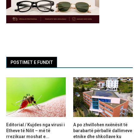
POSTIMET E FUNDIT
Editorial / Kujdes nga virusi i
A po zhvillohen nxënësit të
Etheve të Nilit – më të
barabartë përballë dallimeve
rrezikuar moshat e...
etnike dhe shkollave ku