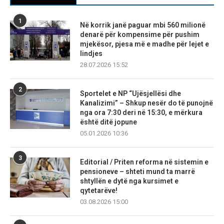
1
Në korrik janë paguar mbi 560 milionë
denarë për kompensime për pushim
mjekësor, pjesa më e madhe për lejet e
lindjes
28.07.2026 15:52
2
Sportelet e NP “Ujësjellësi dhe
Kanalizimi” – Shkup nesër do të punojnë
nga ora 7:30 deri në 15:30, e mërkura
është ditë jopune
05.01.2026 10:36
3
Editorial / Priten reforma në sistemin e
pensioneve – shteti mund ta marrë
shtyllën e dytë nga kursimet e
qytetarëve!
03.08.2026 15:00