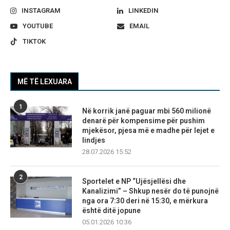
INSTAGRAM
LINKEDIN
YOUTUBE
EMAIL
TIKTOK
MË TË LEXUARA
1
Në korrik janë paguar mbi 560 milionë
denarë për kompensime për pushim
mjekësor, pjesa më e madhe për lejet e
lindjes
28.07.2026 15:52
2
Sportelet e NP “Ujësjellësi dhe
Kanalizimi” – Shkup nesër do të punojnë
nga ora 7:30 deri në 15:30, e mërkura
është ditë jopune
05.01.2026 10:36