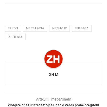
FILLON
MË TË LARTA
NË SHKUP
PËR PAGA
PROTESTA
XH M
Artikulli i mëparshëm
Vlonjatë dhe turistë festojnë Ditën e Verës pranë bregdetit