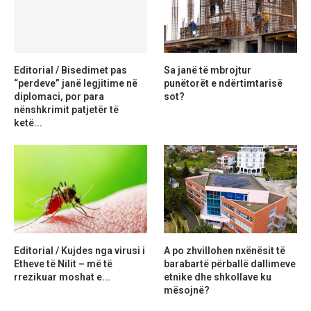
Editorial / Bisedimet pas
Sa janë të mbrojtur
“perdeve” janë legjitime në
punëtorët e ndërtimtarisë
diplomaci, por para
sot?
nënshkrimit patjetër të
ketë...
Editorial / Kujdes nga virusi i
A po zhvillohen nxënësit të
Etheve të Nilit – më të
barabartë përballë dallimeve
rrezikuar moshat e...
etnike dhe shkollave ku
mësojnë?