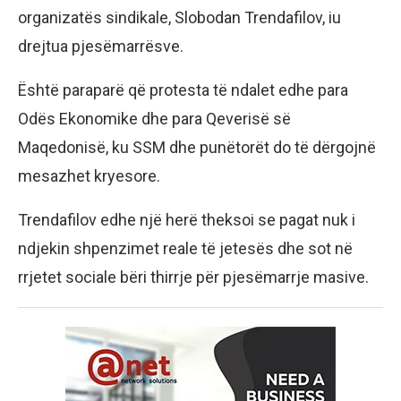
organizatës sindikale, Slobodan Trendafilov, iu
drejtua pjesëmarrësve.
Është paraparë që protesta të ndalet edhe para
Odës Ekonomike dhe para Qeverisë së
Maqedonisë, ku SSM dhe punëtorët do të dërgojnë
mesazhet kryesore.
Trendafilov edhe një herë theksoi se pagat nuk i
ndjekin shpenzimet reale të jetesës dhe sot në
rrjetet sociale bëri thirrje për pjesëmarrje masive.