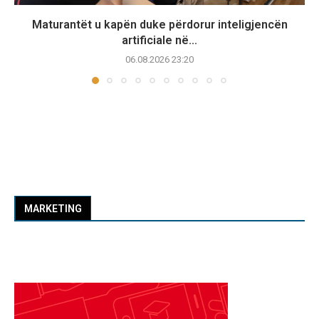
Maturantët u kapën duke përdorur inteligjencën
artificiale në...
06.08.2026 23:20
MARKETING