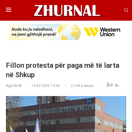
Fillon protesta për paga më të larta
në Shkup
A+
A-
Nga
Xh M
14.03.2026 13:06
2,744
e lexuar