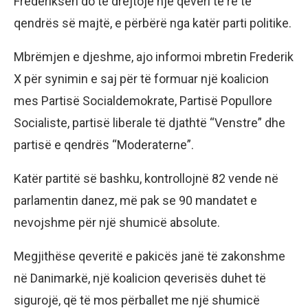
Frederiksen do të drejtojë një qeveri të re të
qendrës së majtë, e përbërë nga katër parti politike.
Mbrëmjen e djeshme, ajo informoi mbretin Frederik
X për synimin e saj për të formuar një koalicion
mes Partisë Socialdemokrate, Partisë Popullore
Socialiste, partisë liberale të djathtë “Venstre” dhe
partisë e qendrës “Moderaterne”.
Katër partitë së bashku, kontrollojnë 82 vende në
parlamentin danez, më pak se 90 mandatet e
nevojshme për një shumicë absolute.
Megjithëse qeveritë e pakicës janë të zakonshme
në Danimarkë, një koalicion qeverisës duhet të
sigurojë, që të mos përballet me një shumicë