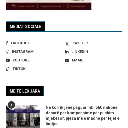
MEDIAT SOCIALE
FACEBOOK
TWITTER
INSTAGRAM
LINKEDIN
YOUTUBE
EMAIL
TIKTOK
MË TË LEXUARA
1
Në korrik janë paguar mbi 560 milionë
denarë për kompensime për pushim
mjekësor, pjesa më e madhe për lejet e
lindjes