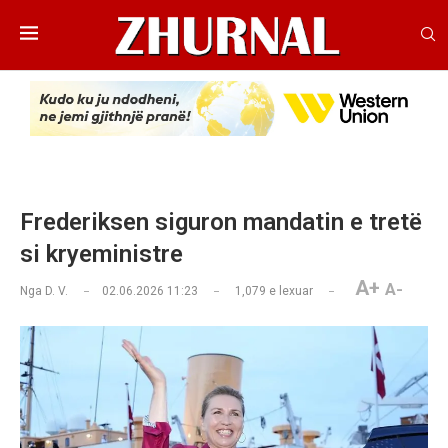
Frederiksen siguron mandatin e tretë
si kryeministre
A+
A-
Nga
D. V.
02.06.2026 11:23
1,079
e lexuar