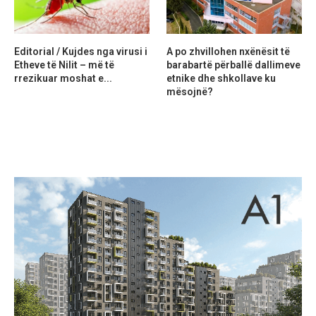
Editorial / Kujdes nga virusi i
A po zhvillohen nxënësit të
Etheve të Nilit – më të
barabartë përballë dallimeve
rrezikuar moshat e...
etnike dhe shkollave ku
mësojnë?