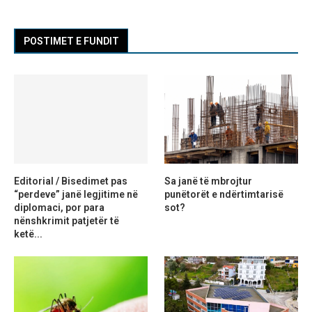
POSTIMET E FUNDIT
Editorial / Bisedimet pas
Sa janë të mbrojtur
“perdeve” janë legjitime në
punëtorët e ndërtimtarisë
diplomaci, por para
sot?
nënshkrimit patjetër të
ketë...