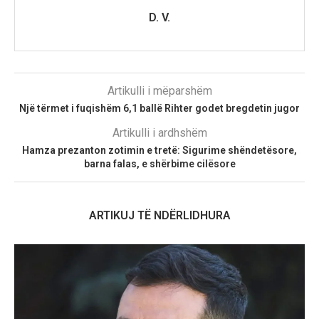
D. V.
Artikulli i mëparshëm
Një tërmet i fuqishëm 6,1 ballë Rihter godet bregdetin jugor
Artikulli i ardhshëm
Hamza prezanton zotimin e tretë: Sigurime shëndetësore,
barna falas, e shërbime cilësore
ARTIKUJ TË NDËRLIDHURA