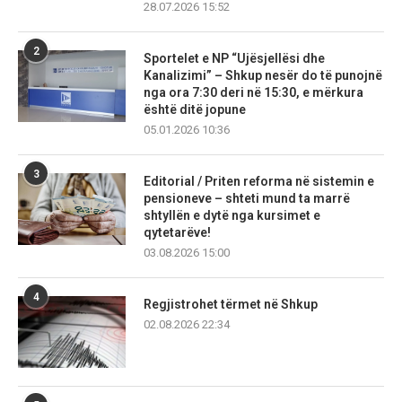
28.07.2026 15:52
2
Sportelet e NP “Ujësjellësi dhe
Kanalizimi” – Shkup nesër do të punojnë
nga ora 7:30 deri në 15:30, e mërkura
është ditë jopune
05.01.2026 10:36
3
Editorial / Priten reforma në sistemin e
pensioneve – shteti mund ta marrë
shtyllën e dytë nga kursimet e
qytetarëve!
03.08.2026 15:00
4
Regjistrohet tërmet në Shkup
02.08.2026 22:34