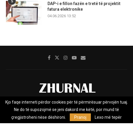
5
DAP-i e fillon fazën e tretë të projektit
fatura elektronike
04.06.2026 13:52
Kjo faqe interneti përdor cookies për të përmirësuar përvojën tuaj.
Rreth nesh
Impresumi
Marketing
Kontakt
Ne do të supozojmë se jeni dakord me këtë, por mund të
Privacy Policy
çregjistroheni nëse dëshironi.
Pranoj
Lexo më tepër
Zhurnal.mk është Agjenci e Lajmeve e pavarur, e themeluar në vitin
2009, që e mbulon Maqedoninë, Kosovën, Shqipërinë edhe lajmet