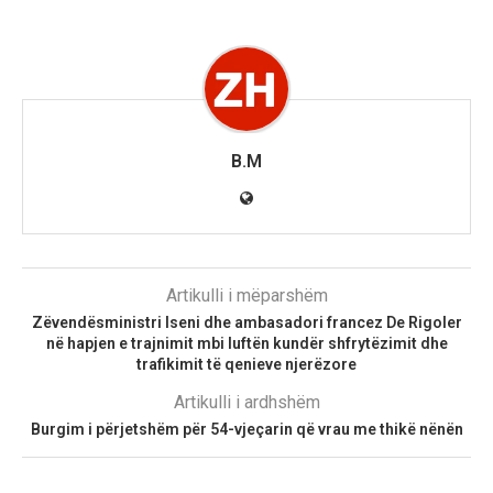
B.M
Artikulli i mëparshëm
Zëvendësministri Iseni dhe ambasadori francez De Rigoler
në hapjen e trajnimit mbi luftën kundër shfrytëzimit dhe
trafikimit të qenieve njerëzore
Artikulli i ardhshëm
Burgim i përjetshëm për 54-vjeçarin që vrau me thikë nënën