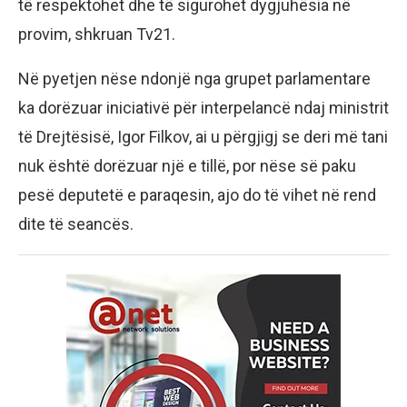
të respektohet dhe të sigurohet dygjuhësia në
provim, shkruan Tv21.
Në pyetjen nëse ndonjë nga grupet parlamentare
ka dorëzuar iniciativë për interpelancë ndaj ministrit
të Drejtësisë, Igor Filkov, ai u përgjigj se deri më tani
nuk është dorëzuar një e tillë, por nëse së paku
pesë deputetë e paraqesin, ajo do të vihet në rend
dite të seancës.