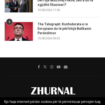
Deri dje akuzohej Filkov, tani a do ta
zgjidhë Shasivari?
10.08.2026 11:00
5
The Telegraph: Konfederata e re
Evropiane do të përfshijë Ballkanin
Perëndimor
10.08.2026 09:23
Kjo faqe interneti përdor cookies për të përmirësuar përvojën tuaj.