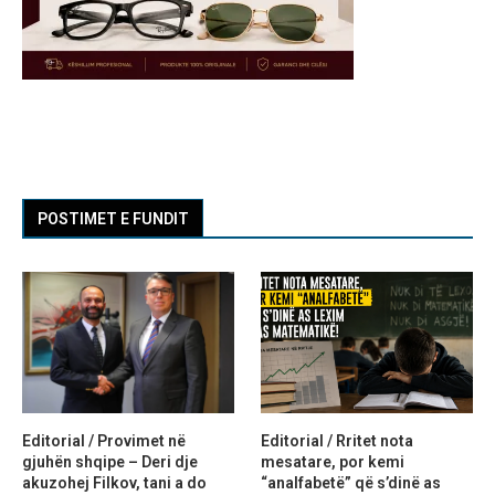
POSTIMET E FUNDIT
Editorial / Provimet në
Editorial / Rritet nota
gjuhën shqipe – Deri dje
mesatare, por kemi
akuzohej Filkov, tani a do
“analfabetë” që s’dinë as