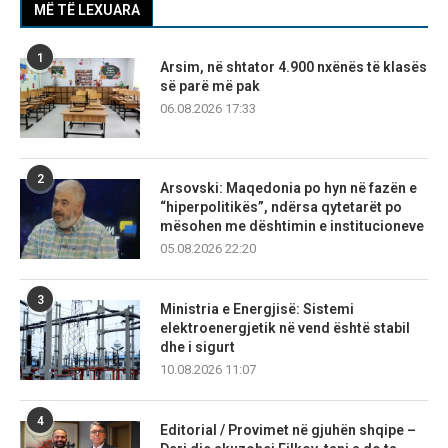
MË TË LEXUARA
1
Arsim, në shtator 4.900 nxënës të klasës
së parë më pak
06.08.2026 17:33
2
Arsovski: Maqedonia po hyn në fazën e
“hiperpolitikës”, ndërsa qytetarët po
mësohen me dështimin e institucioneve
05.08.2026 22:20
3
Ministria e Energjisë: Sistemi
elektroenergjetik në vend është stabil
dhe i sigurt
10.08.2026 11:07
4
Editorial / Provimet në gjuhën shqipe –