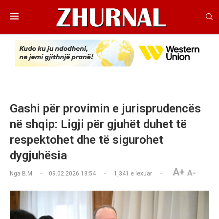
Gashi për provimin e jurisprudencës
në shqip: Ligji për gjuhët duhet të
respektohet dhe të sigurohet
dygjuhësia
A+
A-
Nga
B.M
09.02.2026 13:54
1,341
e lexuar