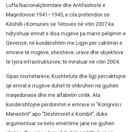
Lufta Nacionalçlirimtare dhe Antifashiste e
Maqedonisë 1941–1945, e cila pretendon se
Këshilli i Komunës së Tetovës në vitin 2007 ka
ndryshuar emrat e disa rrugëve pa marrë pëlqimin e
Qeverisë, në kundërshtim me Ligjin për caktimin e
emrave të rrugëve, shesheve, urave dhe objekteve
të tjera infrastrukturore, të miratuar në vitin 2004.
Sipas nismëtarëve, Kushtetuta dhe ligji përcaktojnë
që emrat e rrugëve duhet të shkruhen në gjuhën
maqedonase dhe me alfabetin cirilik. Ata
kundërshtojnë përdorimin e emrave si “Kongresi i
Manastirit” apo “Dëshmorët e Kombit”, duke
argumentuar se këto emërtime janë në gjuhën