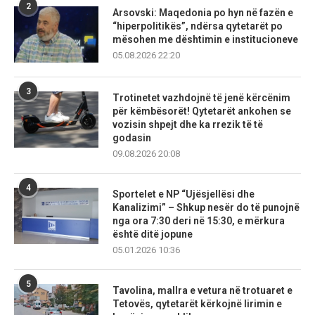
2
Arsovski: Maqedonia po hyn në fazën e
“hiperpolitikës”, ndërsa qytetarët po
mësohen me dështimin e institucioneve
05.08.2026 22:20
3
Trotinetet vazhdojnë të jenë kërcënim
për këmbësorët! Qytetarët ankohen se
vozisin shpejt dhe ka rrezik të të
godasin
09.08.2026 20:08
4
Sportelet e NP “Ujësjellësi dhe
Kanalizimi” – Shkup nesër do të punojnë
nga ora 7:30 deri në 15:30, e mërkura
është ditë jopune
05.01.2026 10:36
5
Tavolina, mallra e vetura në trotuaret e
Tetovës, qytetarët kërkojnë lirimin e