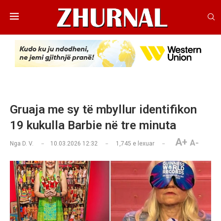
Gruaja me sy të mbyllur identifikon
19 kukulla Barbie në tre minuta
A+
A-
Nga
D. V.
10.03.2026 12:32
1,745
e lexuar