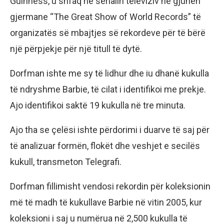
Guinness, u shfaq në serialin televiziv në gjuhën
gjermane “The Great Show of World Records” të
organizatës së mbajtjes së rekordeve për të bërë
një përpjekje për një titull të dytë.
Dorfman ishte me sy të lidhur dhe iu dhanë kukulla
të ndryshme Barbie, të cilat i identifikoi me prekje.
Ajo identifikoi saktë 19 kukulla në tre minuta.
Ajo tha se çelësi ishte përdorimi i duarve të saj për
të analizuar formën, flokët dhe veshjet e secilës
kukull, transmeton Telegrafi.
Dorfman fillimisht vendosi rekordin për koleksionin
më të madh të kukullave Barbie në vitin 2005, kur
koleksioni i saj u numërua në 2,500 kukulla të