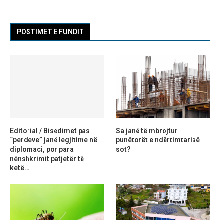
POSTIMET E FUNDIT
Editorial / Bisedimet pas
Sa janë të mbrojtur
“perdeve” janë legjitime në
punëtorët e ndërtimtarisë
diplomaci, por para
sot?
nënshkrimit patjetër të
ketë...