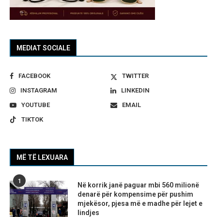
MEDIAT SOCIALE
FACEBOOK
TWITTER
INSTAGRAM
LINKEDIN
YOUTUBE
EMAIL
TIKTOK
MË TË LEXUARA
1
Në korrik janë paguar mbi 560 milionë
denarë për kompensime për pushim
mjekësor, pjesa më e madhe për lejet e
lindjes