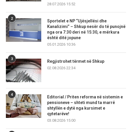
28.07.2026 15:52
2
Sportelet e NP “Ujësjellësi dhe
Kanalizimi” – Shkup nesër do të punojnë
nga ora 7:30 deri në 15:30, e mërkura
është ditë jopune
05.01.2026 10:36
3
Regjistrohet tërmet në Shkup
02.08.2026 22:34
4
Editorial / Priten reforma në sistemin e
pensioneve – shteti mund ta marrë
shtyllën e dytë nga kursimet e
qytetarëve!
03.08.2026 15:00