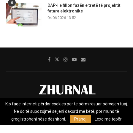
5
DAP-i e fillon fazën e tretë të projektit
fatura elektronike
04.06.2026 13:52
Kjo faqe interneti përdor cookies për të përmirësuar përvojën tuaj.
Rreth nesh
Impresumi
Marketing
Kontakt
Ne do të supozojmë se jeni dakord me këtë, por mund të
Privacy Policy
çregjistroheni nëse dëshironi.
Pranoj
Lexo më tepër
Zhurnal.mk është Agjenci e Lajmeve e pavarur, e themeluar në vitin
2009, që e mbulon Maqedoninë, Kosovën, Shqipërinë edhe lajmet