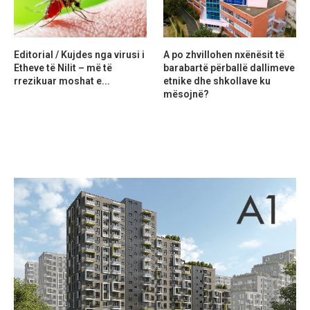
Editorial / Kujdes nga virusi i
A po zhvillohen nxënësit të
Etheve të Nilit – më të
barabartë përballë dallimeve
rrezikuar moshat e...
etnike dhe shkollave ku
mësojnë?