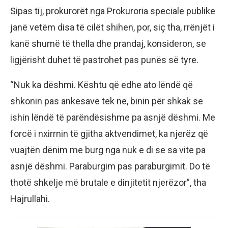
Sipas tij, prokurorët nga Prokuroria speciale publike
janë vetëm disa të cilët shihen, por, siç tha, rrënjët i
kanë shumë të thella dhe prandaj, konsideron, se
ligjërisht duhet të pastrohet pas punës së tyre.
“Nuk ka dëshmi. Kështu që edhe ato lëndë që
shkonin pas ankesave tek ne, binin për shkak se
ishin lëndë të parëndësishme pa asnjë dëshmi. Me
forcë i nxirrnin të gjitha aktvendimet, ka njerëz që
vuajtën dënim me burg nga nuk e di se sa vite pa
asnjë dëshmi. Paraburgim pas paraburgimit. Do të
thotë shkelje më brutale e dinjitetit njerëzor”, tha
Hajrullahi.