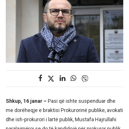
Shkup, 16 janar –
Pasi që ishte suspenduar dhe
me dorëheqje e braktisi Prokurorinë publike, avokati
dhe ish-prokurori i lartë publik, Mustafa Hajrullahi
paralajmëroi se do të kandidojë për prokuror publik