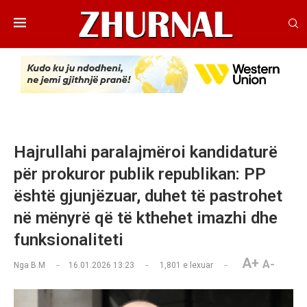
Hajrullahi paralajmëroi kandidaturë
për prokuror publik republikan: PP
është gjunjëzuar, duhet të pastrohet
në mënyrë që të kthehet imazhi dhe
funksionaliteti
A+
A-
Nga
B.M
16.01.2026 13:23
1,801
e lexuar