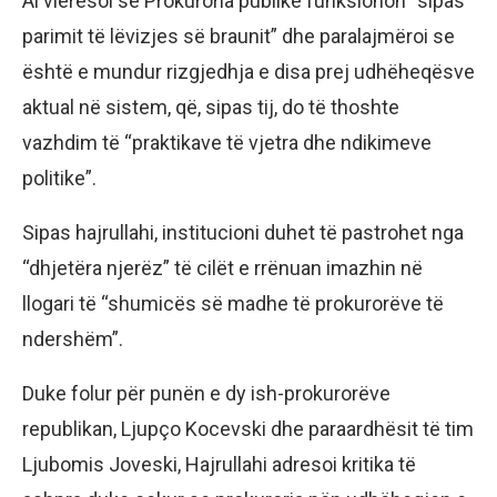
Ai vlerësoi se Prokuroria publike funksionon “sipas
parimit të lëvizjes së braunit” dhe paralajmëroi se
është e mundur rizgjedhja e disa prej udhëheqësve
aktual në sistem, që, sipas tij, do të thoshte
vazhdim të “praktikave të vjetra dhe ndikimeve
politike”.
Sipas hajrullahi, institucioni duhet të pastrohet nga
“dhjetëra njerëz” të cilët e rrënuan imazhin në
llogari të “shumicës së madhe të prokurorëve të
ndershëm”.
Duke folur për punën e dy ish-prokurorëve
republikan, Ljupço Kocevski dhe paraardhësit të tim
Ljubomis Joveski, Hajrullahi adresoi kritika të