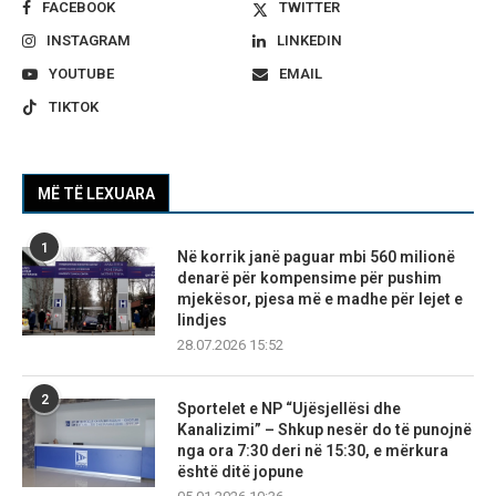
FACEBOOK
TWITTER
INSTAGRAM
LINKEDIN
YOUTUBE
EMAIL
TIKTOK
MË TË LEXUARA
1
Në korrik janë paguar mbi 560 milionë
denarë për kompensime për pushim
mjekësor, pjesa më e madhe për lejet e
lindjes
28.07.2026 15:52
2
Sportelet e NP “Ujësjellësi dhe
Kanalizimi” – Shkup nesër do të punojnë
nga ora 7:30 deri në 15:30, e mërkura
është ditë jopune