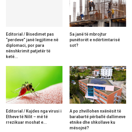
Editorial / Bisedimet pas
Sa janë të mbrojtur
“perdeve” janë legjitime në
punëtorët e ndërtimtarisë
diplomaci, por para
sot?
nënshkrimit patjetër të
ketë...
Editorial / Kujdes nga virusi i
A po zhvillohen nxënësit të
Etheve të Nilit – më të
barabartë përballë dallimeve
rrezikuar moshat e...
etnike dhe shkollave ku
mësojnë?