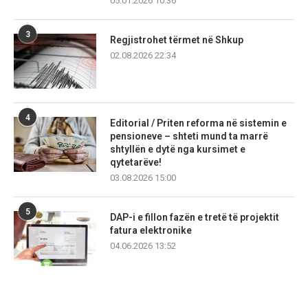
05.01.2026 10:36
3
Regjistrohet tërmet në Shkup
02.08.2026 22:34
4
Editorial / Priten reforma në sistemin e
pensioneve – shteti mund ta marrë
shtyllën e dytë nga kursimet e
qytetarëve!
03.08.2026 15:00
5
DAP-i e fillon fazën e tretë të projektit
fatura elektronike
04.06.2026 13:52