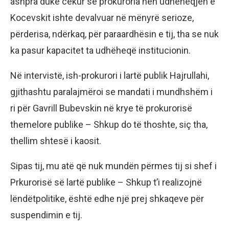
ashpra duke cekur se prokuroria nën udhëheqjen e
Kocevskit ishte devalvuar në mënyrë serioze,
përderisa, ndërkaq, për paraardhësin e tij, tha se nuk
ka pasur kapacitet ta udhëheqë institucionin.
Në intervistë, ish-prokurori i lartë publik Hajrullahi,
gjithashtu paralajmëroi se mandati i mundhshëm i
ri për Gavrill Bubevskin në krye të prokurorisë
themelore publike – Shkup do të thoshte, siç tha,
thellim shtesë i kaosit.
Sipas tij, mu atë që nuk mundën përmes tij si shef i
Prkurorisë së lartë publike – Shkup t’i realizojnë
lëndëtpolitike, është edhe një prej shkaqeve për
suspendimin e tij.