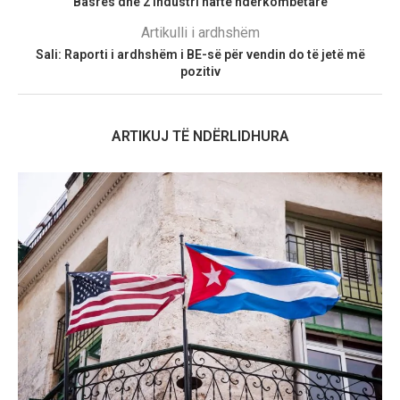
Basrës dhe 2 industri nafte ndërkombëtare
Artikulli i ardhshëm
Sali: Raporti i ardhshëm i BE-së për vendin do të jetë më
pozitiv
ARTIKUJ TË NDËRLIDHURA