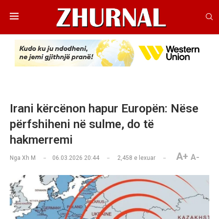
Irani kërcënon hapur Europën: Nëse
përfshiheni në sulme, do të
hakmerremi
A+
A-
Nga
Xh M
06.03.2026 20:44
2,458
e lexuar