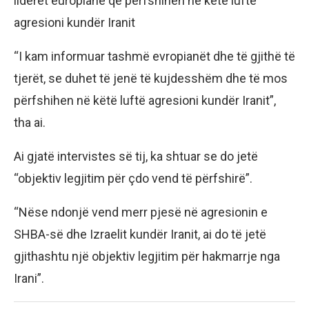
liderët europianë që përfshihen në këtë luftë
agresioni kundër Iranit
“I kam informuar tashmë evropianët dhe të gjithë të
tjerët, se duhet të jenë të kujdesshëm dhe të mos
përfshihen në këtë luftë agresioni kundër Iranit”,
tha ai.
Ai gjatë intervistes së tij, ka shtuar se do jetë
“objektiv legjitim për çdo vend të përfshirë”.
“Nëse ndonjë vend merr pjesë në agresionin e
SHBA-së dhe Izraelit kundër Iranit, ai do të jetë
gjithashtu një objektiv legjitim për hakmarrje nga
Irani”.