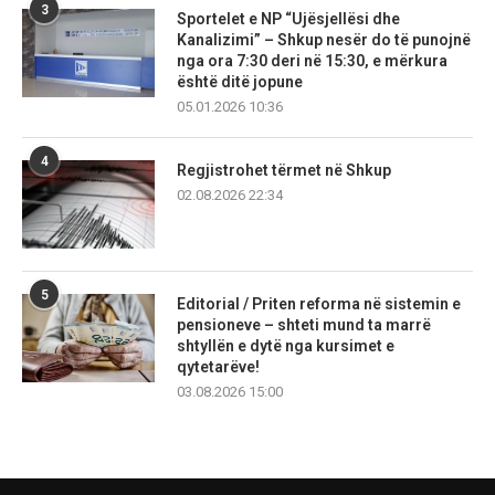
3
Sportelet e NP “Ujësjellësi dhe
Kanalizimi” – Shkup nesër do të punojnë
nga ora 7:30 deri në 15:30, e mërkura
është ditë jopune
05.01.2026 10:36
4
Regjistrohet tërmet në Shkup
02.08.2026 22:34
5
Editorial / Priten reforma në sistemin e
pensioneve – shteti mund ta marrë
shtyllën e dytë nga kursimet e
qytetarëve!
03.08.2026 15:00