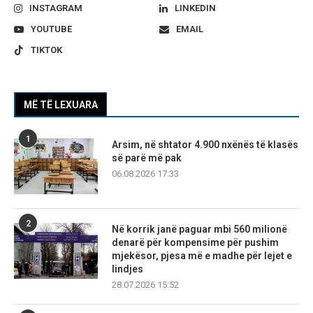
INSTAGRAM
LINKEDIN
YOUTUBE
EMAIL
TIKTOK
MË TË LEXUARA
1
Arsim, në shtator 4.900 nxënës të klasës
së parë më pak
06.08.2026 17:33
2
Në korrik janë paguar mbi 560 milionë
denarë për kompensime për pushim
mjekësor, pjesa më e madhe për lejet e
lindjes
28.07.2026 15:52