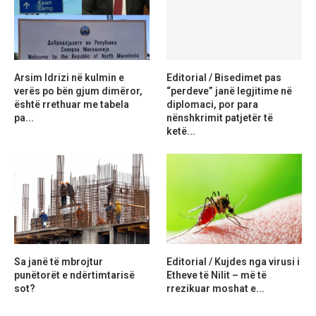
Arsim Idrizi në kulmin e
Editorial / Bisedimet pas
verës po bën gjum dimëror,
“perdeve” janë legjitime në
është rrethuar me tabela
diplomaci, por para
pa...
nënshkrimit patjetër të
ketë...
Sa janë të mbrojtur
Editorial / Kujdes nga virusi i
punëtorët e ndërtimtarisë
Etheve të Nilit – më të
sot?
rrezikuar moshat e...