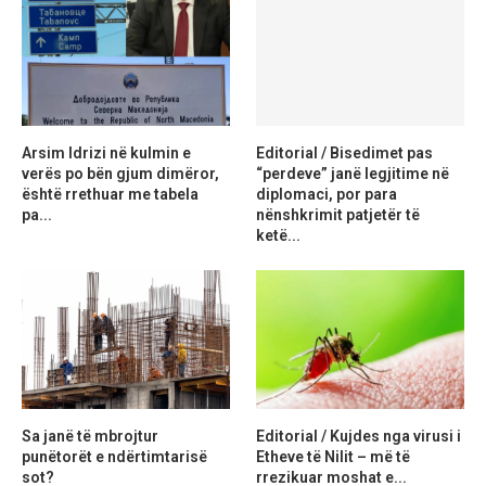
Arsim Idrizi në kulmin e
Editorial / Bisedimet pas
verës po bën gjum dimëror,
“perdeve” janë legjitime në
është rrethuar me tabela
diplomaci, por para
pa...
nënshkrimit patjetër të
ketë...
Sa janë të mbrojtur
Editorial / Kujdes nga virusi i
punëtorët e ndërtimtarisë
Etheve të Nilit – më të
sot?
rrezikuar moshat e...