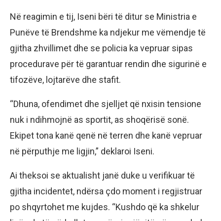
Në reagimin e tij, Iseni bëri të ditur se Ministria e
Punëve të Brendshme ka ndjekur me vëmendje të
gjitha zhvillimet dhe se policia ka vepruar sipas
procedurave për të garantuar rendin dhe sigurinë e
tifozëve, lojtarëve dhe stafit.
“Dhuna, ofendimet dhe sjelljet që nxisin tensione
nuk i ndihmojnë as sportit, as shoqërisë sonë.
Ekipet tona kanë qenë në terren dhe kanë vepruar
në përputhje me ligjin,” deklaroi Iseni.
Ai theksoi se aktualisht janë duke u verifikuar të
gjitha incidentet, ndërsa çdo moment i regjistruar
po shqyrtohet me kujdes. “Kushdo që ka shkelur