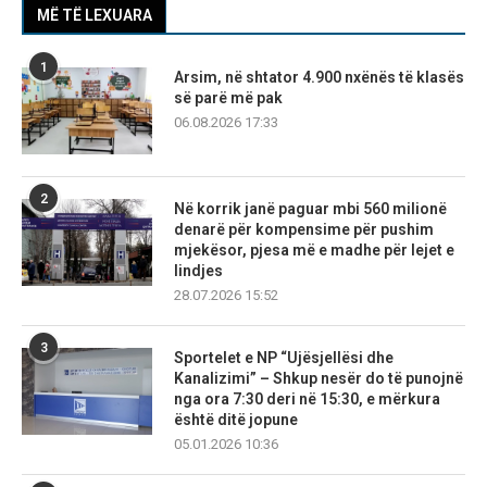
MË TË LEXUARA
1
Arsim, në shtator 4.900 nxënës të klasës
së parë më pak
06.08.2026 17:33
2
Në korrik janë paguar mbi 560 milionë
denarë për kompensime për pushim
mjekësor, pjesa më e madhe për lejet e
lindjes
28.07.2026 15:52
3
Sportelet e NP “Ujësjellësi dhe
Kanalizimi” – Shkup nesër do të punojnë
nga ora 7:30 deri në 15:30, e mërkura
është ditë jopune
05.01.2026 10:36