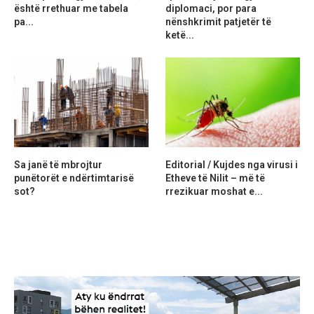
është rrethuar me tabela
diplomaci, por para
pa...
nënshkrimit patjetër të
ketë...
Sa janë të mbrojtur
Editorial / Kujdes nga virusi i
punëtorët e ndërtimtarisë
Etheve të Nilit – më të
sot?
rrezikuar moshat e...