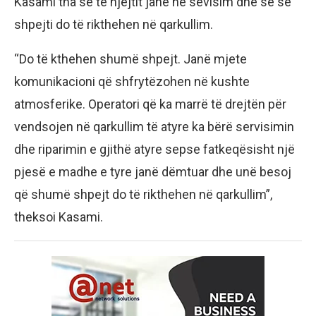
Kasami tha se të njëjtit janë në sevisim dhe se së
shpejti do të rikthehen në qarkullim.
“Do të kthehen shumë shpejt. Janë mjete
komunikacioni që shfrytëzohen në kushte
atmosferike. Operatori që ka marrë të drejtën për
vendsojen në qarkullim të atyre ka bërë servisimin
dhe riparimin e gjithë atyre sepse fatkeqësisht një
pjesë e madhe e tyre janë dëmtuar dhe unë besoj
që shumë shpejt do të rikthehen në qarkullim”,
theksoi Kasami.