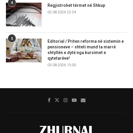
4
Regjistrohet tërmet në Shkup
02.08.2026 22:34
5
Editorial / Priten reforma në sistemin e
pensioneve – shteti mund ta marrë
shtyllën e dytë nga kursimet e
qytetarëve!
03.08.2026 15:00