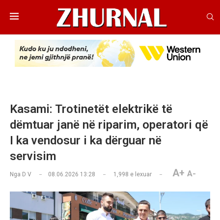
Kasami: Trotinetët elektrikë të
dëmtuar janë në riparim, operatori që
I ka vendosur i ka dërguar në
servisim
A+
A-
Nga
D V
08.06.2026 13:28
1,998
e lexuar