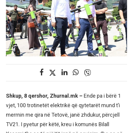
Shkup, 8 qershor, Zhurnal.mk –
Ende pa i bërë 1
vjet, 100 trotinetët elektrikë që qytetarët mund t’i
merrnin me qira në Tetovë, janë zhdukur, përcjell
TV21. I pyetur për këtë, kreu i komunës Bilall