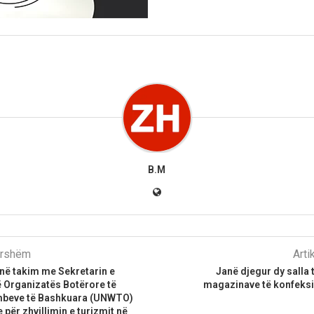
B.M
parshëm
Arti
 në takim me Sekretarin e
Janë djegur dy salla 
ë Organizatës Botërore të
magazinave të konfeksi
mbeve të Bashkuara (UNWTO)
e për zhvillimin e turizmit në