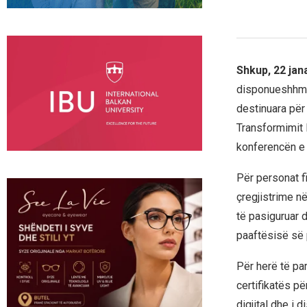
Shkup, 22 ja
disponueshhme 
destinuara për 
Transformimit 
konferencën e
Për personat fi
çregjistrime n
të pasiguruar 
paaftësisë së
Për herë të pa
certifikatës p
digjital dhe i