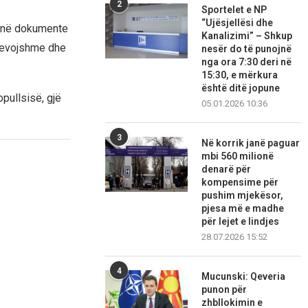
2
Sportelet e NP
“Ujësjellësi dhe
n në dokumente
Kanalizimi” – Shkup
anevojshme dhe
nesër do të punojnë
nga ora 7:30 deri në
15:30, e mërkura
është ditë jopune
pullsisë, gjë
05.01.2026 10:36
3
Në korrik janë paguar
mbi 560 milionë
denarë për
kompensime për
pushim mjekësor,
pjesa më e madhe
për lejet e lindjes
28.07.2026 15:52
4
Mucunski: Qeveria
punon për
zhbllokimin e