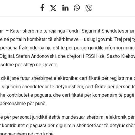
nar
– Katër shërbime të reja nga Fondi i Sigurimit Shëndetësor ja
në portalin kombëtar të shërbimeve – uslugi.gov.mk. Trej prej ty
persona fizik, ndërsa një është për person juridik, informoi minist
Digjital, Stefan Andonovski, dhe drejtori i FSSH-së, Sasho Klekov
 sotme për shtyp në Qeveri.
zikë janë futur shërbimet elektronike: certifikatë për regjistrime
ë sigurimin shëndetësor të detyrueshëm, certifikatë për person t
dhe kontributet e paguara, dhe certifikatë për kompensim të pagë
 përkohshme për punë.
rë për personat juridikë është mundësuar shërbimi elektronik për
ër kontributet e paguara për sigurimin shëndetësor të detyrueshëm
 disponueshëm në çdo kohë.