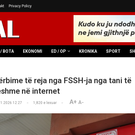
akt
Privacy Policy
/ BOTA
EKONOMI
ED / OP
KRONIKA
SPORT
S
ërbime të reja nga FSSH-ja nga tani të
shme në internet
A+
A-
01.2026 12:27
1,820
e lexuar