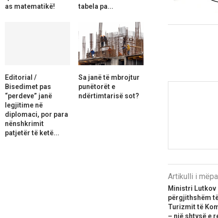
as matematikë!
tabela pa...
Editorial /
Sa janë të mbrojtur
Bisedimet pas
punëtorët e
“perdeve” janë
ndërtimtarisë sot?
legjitime në
diplomaci, por para
nënshkrimit
patjetër të ketë...
Artikulli i më
Ministri Lutkov
përgjithshëm t
Turizmit të Ko
– një shtysë e r