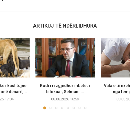
ARTIKUJ TË NDËRLIDHURA
ë i kushtojnë
Kodi i ri zgjedhor mbetet i
Vala e të nxeh
ionë denarë,...
bllokuar, Selmani:...
nga temp
26 17:04
08.08.2026 16:59
08.08.2