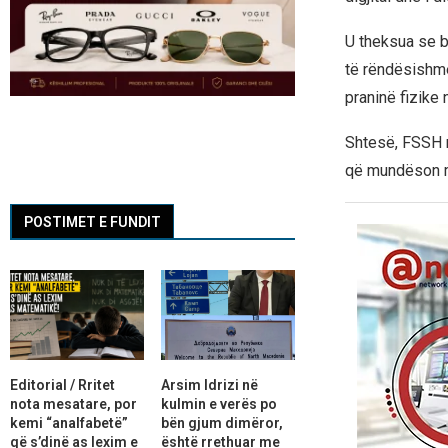
U theksua se b
të rëndësishme
praninë fizike 
Shtesë, FSSH n
që mundëson ma
POSTIMET E FUNDIT
Editorial / Rritet
Arsim Idrizi në
nota mesatare, por
kulmin e verës po
kemi “analfabetë”
bën gjum dimëror,
që s’dinë as lexim e
është rrethuar me