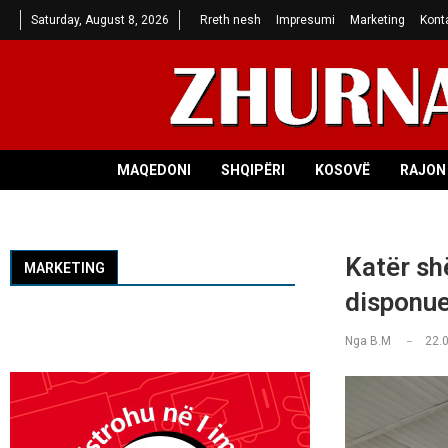
Saturday, August 8, 2026
Rreth nesh
Impresumi
Marketing
Kont
MAQEDONI
SHQIPËRI
KOSOVË
RAJON 
Katër sh
MARKETING
disponue
Nga
B.M
22.