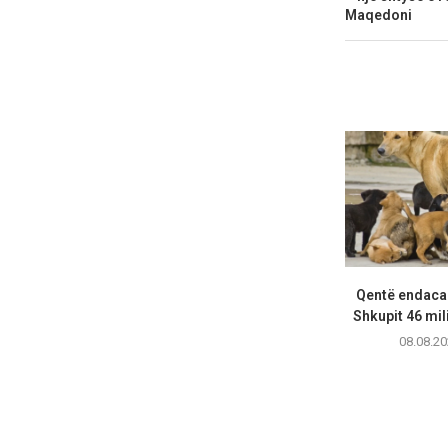
Maqedoni
Qentë endacak
Shkupit 46 mil
08.08.20