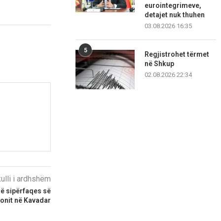
eurointegrimeve,
detajet nuk thuhen
03.08.2026 16:35
5
Regjistrohet tërmet
në Shkup
02.08.2026 22:34
kulli i ardhshëm
të sipërfaqes së
onit në Kavadar