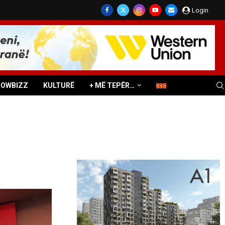
Login
HOWBIZZ
KULTURË
+ MË TEPËR…