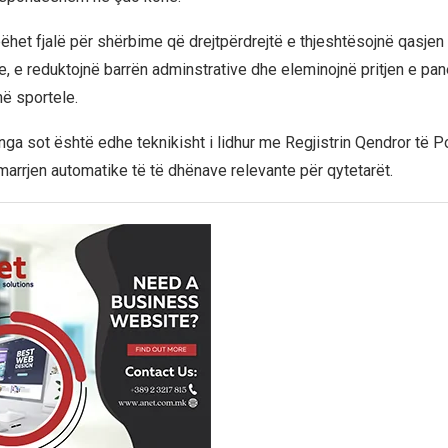
ëhet fjalë për shërbime që drejtpërdrejtë e thjeshtësojnë qasje
, e reduktojnë barrën adminstrative dhe eleminojnë pritjen e p
në sportele.
ga sot është edhe teknikisht i lidhur me Regjistrin Qendror të Po
rrjen automatike të të dhënave relevante për qytetarët.