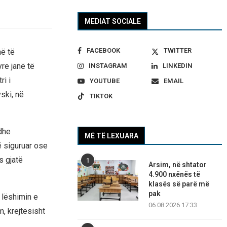
MEDIAT SOCIALE
FACEBOOK
TWITTER
në të
re janë të
INSTAGRAM
LINKEDIN
ri i
YOUTUBE
EMAIL
ski, në
TIKTOK
 dhe
MË TË LEXUARA
ë siguruar ose
s gjatë
1
Arsim, në shtator
4.900 nxënës të
klasës së parë më
pak
 lëshimin e
06.08.2026 17:33
, krejtësisht