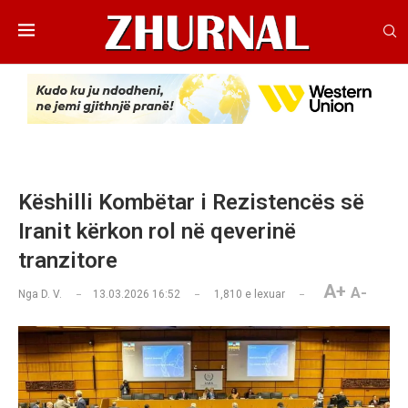
Këshilli Kombëtar i Rezistencës së
Iranit kërkon rol në qeverinë
tranzitore
A+
A-
Nga
D. V.
13.03.2026 16:52
1,810
e lexuar