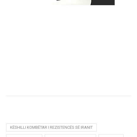
KËSHILLI KOMBËTAR I REZISTENCËS SË IRANIT