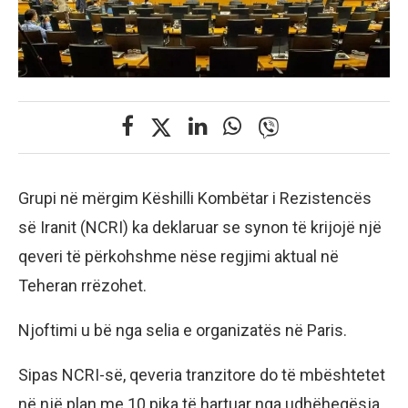
Grupi në mërgim Këshilli Kombëtar i Rezistencës
së Iranit (NCRI) ka deklaruar se synon të krijojë një
qeveri të përkohshme nëse regjimi aktual në
Teheran rrëzohet.
Njoftimi u bë nga selia e organizatës në Paris.
Sipas NCRI-së, qeveria tranzitore do të mbështetet
në një plan me 10 pika të hartuar nga udhëheqësja