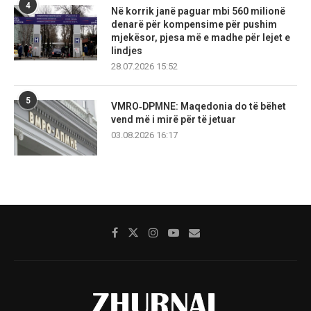
4
Në korrik janë paguar mbi 560 milionë
denarë për kompensime për pushim
mjekësor, pjesa më e madhe për lejet e
lindjes
28.07.2026 15:52
5
VMRO‑DPMNE: Maqedonia do të bëhet
vend më i mirë për të jetuar
03.08.2026 16:17