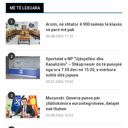
MË TË LEXUARA
1
Arsim, në shtator 4.900 nxënës të klasës
së parë më pak
06.08.2026 17:33
2
Sportelet e NP “Ujësjellësi dhe
Kanalizimi” – Shkup nesër do të punojnë
nga ora 7:30 deri në 15:30, e mërkura
është ditë jopune
05.01.2026 10:36
3
Mucunski: Qeveria punon për
zhbllokimin e eurointegrimeve, detajet
nuk thuhen
03.08.2026 16:35