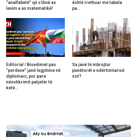
“analfabetë” që s’dinë as
është rrethuar me tabela
lexim e as matematikë!
pa...
Editorial / Bisedimet pas
Sa janë të mbrojtur
“perdeve” janë legjitime në
punëtorët e ndërtimtarisë
diplomaci, por para
sot?
nënshkrimit patjetër të
ketë...