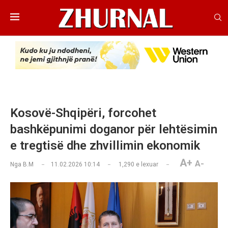
Kosovë-Shqipëri, forcohet
bashkëpunimi doganor për lehtësimin
e tregtisë dhe zhvillimin ekonomik
A+
A-
Nga
B.M
11.02.2026 10:14
1,290
e lexuar