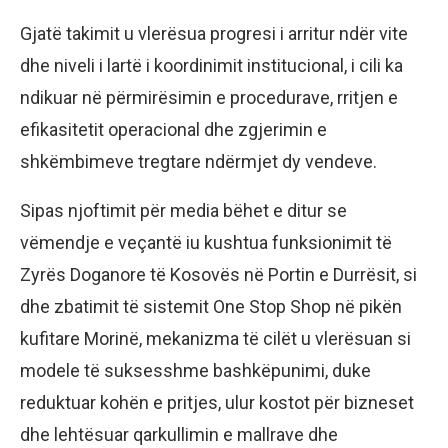
Gjatë takimit u vlerësua progresi i arritur ndër vite
dhe niveli i lartë i koordinimit institucional, i cili ka
ndikuar në përmirësimin e procedurave, rritjen e
efikasitetit operacional dhe zgjerimin e
shkëmbimeve tregtare ndërmjet dy vendeve.
Sipas njoftimit për media bëhet e ditur se
vëmendje e veçantë iu kushtua funksionimit të
Zyrës Doganore të Kosovës në Portin e Durrësit, si
dhe zbatimit të sistemit One Stop Shop në pikën
kufitare Morinë, mekanizma të cilët u vlerësuan si
modele të suksesshme bashkëpunimi, duke
reduktuar kohën e pritjes, ulur kostot për bizneset
dhe lehtësuar qarkullimin e mallrave dhe