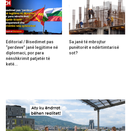
Editorial / Bisedimet pas
Sa janë të mbrojtur
“perdeve” janë legjitime në
punëtorët e ndërtimtarisë
diplomaci, por para
sot?
nënshkrimit patjetër të
ketë...