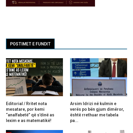
POSTIMET E FUNDIT
Editorial / Rritet nota
Arsim Idrizi në kulmin e
mesatare, por kemi
verës po bën gjum dimëror,
“analfabetë” që s’dinë as
është rrethuar me tabela
lexim e as matematikë!
pa...