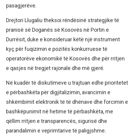
pasagjerëve.
Drejtori Llugaliu theksoi rëndësinë strategjike të
pranisë së Doganës së Kosovës në Portin e
Durrësit, duke e konsideruar këtë një instrument
kyç për fuqizimin e pozitës konkurruese të
operatorëve ekonomikë të Kosovës dhe për rritjen
e qasjes në tregjet rajonale dhe më gjerë.
Në kuadër të diskutimeve u trajtuan edhe prioritetet
e përbashkëta për digjitalizimin, avancimin e
shkëmbimit elektronik të të dhënave dhe forcimin e
bashkëpunimit në hetime të përbashkëta, me
qëllim rritjen e transparencës, sigurisë dhe
parandalimin e veprimtarive të paligjshme.