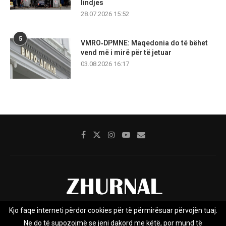
lindjes
28.07.2026 15:52
5
VMRO‑DPMNE: Maqedonia do të bëhet
vend më i mirë për të jetuar
03.08.2026 16:17
Kjo faqe interneti përdor cookies për të përmirësuar përvojën tuaj.
Rreth nesh
Impresumi
Marketing
Kontakt
Ne do të supozojmë se jeni dakord me këtë, por mund të