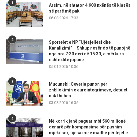
1
Arsim, në shtator 4.900 nxënës të klasës
së parë më pak
06.08.2026 17:33
2
Sportelet e NP “Ujësjellësi dhe
Kanalizimi” – Shkup nesër do të punojnë
nga ora 7:30 deri në 15:30, e mërkura
është ditë jopune
05.01.2026 10:36
3
Mucunski: Qeveria punon për
zhbllokimin e eurointegrimeve, detajet
nuk thuhen
03.08.2026 16:35
4
Në korrik janë paguar mbi 560 milionë
denarë për kompensime për pushim
mjekësor, pjesa më e madhe për lejet e