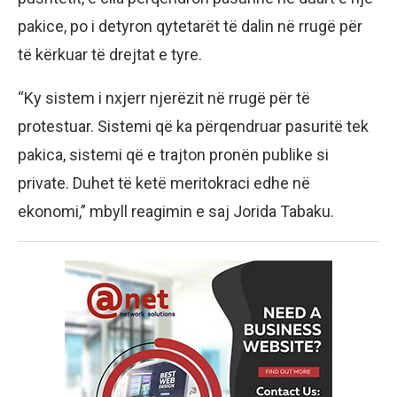
pakice, po i detyron qytetarët të dalin në rrugë për
të kërkuar të drejtat e tyre.
“Ky sistem i nxjerr njerëzit në rrugë për të
protestuar. Sistemi që ka përqendruar pasuritë tek
pakica, sistemi që e trajton pronën publike si
private. Duhet të ketë meritokraci edhe në
ekonomi,” mbyll reagimin e saj Jorida Tabaku.