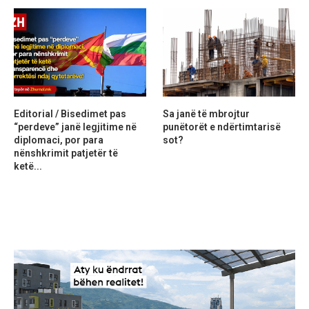
Editorial / Bisedimet pas
Sa janë të mbrojtur
“perdeve” janë legjitime në
punëtorët e ndërtimtarisë
diplomaci, por para
sot?
nënshkrimit patjetër të
ketë...