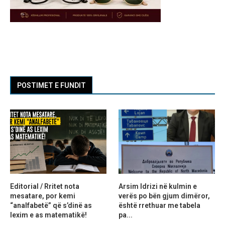
POSTIMET E FUNDIT
Editorial / Rritet nota
Arsim Idrizi në kulmin e
mesatare, por kemi
verës po bën gjum dimëror,
“analfabetë” që s’dinë as
është rrethuar me tabela
lexim e as matematikë!
pa...