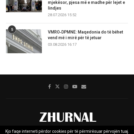
mjekësor, pjesa më e madhe për lejet e
lindjes
28.07.2026 15:52
5
VMRO‑DPMNE: Maqedonia do të bëhet
vend më i mirë për të jetuar
03.08.2026 16:17
Kjo faqe interneti përdor cookies për të përmirësuar përvojën tuaj.