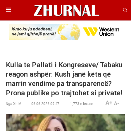
Kulla te Pallati i Kongreseve/ Tabaku
reagon ashpër: Kush janë këta që
marrin vendime pa transparencë?
Prona publike po trajtohet si private!
A+
A-
Nga
Xh M
06.06.2026 09:47
1,773
e lexuar