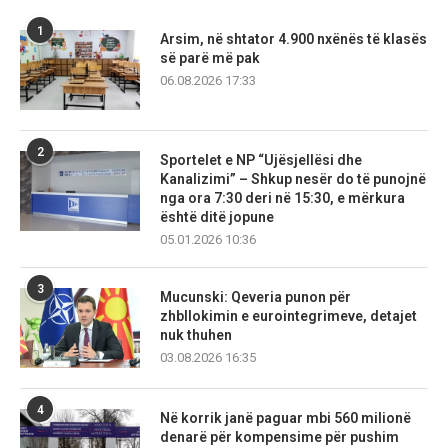
1
Arsim, në shtator 4.900 nxënës të klasës
së parë më pak
06.08.2026 17:33
2
Sportelet e NP “Ujësjellësi dhe
Kanalizimi” – Shkup nesër do të punojnë
nga ora 7:30 deri në 15:30, e mërkura
është ditë jopune
05.01.2026 10:36
3
Mucunski: Qeveria punon për
zhbllokimin e eurointegrimeve, detajet
nuk thuhen
03.08.2026 16:35
4
Në korrik janë paguar mbi 560 milionë
denarë për kompensime për pushim