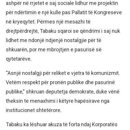
ashpër në rrjetet e saj sociale lidhur me projektin
për ndërtimin e një kulle pas Pallatit të Kongreseve
në kryeqytet. Përmes një mesazhi të
drejtpërdrejtë, Tabaku sqaroi se qëndrimi i saj nuk
lidhet me ndonjë ndjenjë nostalgjie për të
shkuarën, por me mbrojtjen e pasurisë së
qytetarëve.
“Asnjë nostalgji për reliket e vjetra të komunizmit.
Vetëm respekt për pronën publike dhe pasurinë
publike,” shkruan deputetja demokrate, duke vënë
theksin te menaxhimi i këtyre hapësirave nga
institucionet shtetërore.
Tabaku ka lëshuar akuza të forta ndaj Korporatës