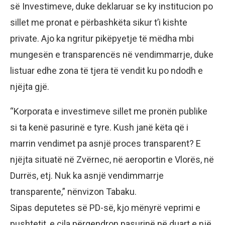
së Investimeve, duke deklaruar se ky institucion po
sillet me pronat e përbashkëta sikur t’i kishte
private. Ajo ka ngritur pikëpyetje të mëdha mbi
mungesën e transparencës në vendimmarrje, duke
listuar edhe zona të tjera të vendit ku po ndodh e
njëjta gjë.
“Korporata e investimeve sillet me pronën publike
si ta kenë pasurinë e tyre. Kush janë këta që i
marrin vendimet pa asnjë proces transparent? E
njëjta situatë në Zvërnec, në aeroportin e Vlorës, në
Durrës, etj. Nuk ka asnjë vendimmarrje
transparente,” nënvizon Tabaku.
Sipas deputetes së PD-së, kjo mënyrë veprimi e
pushtetit, e cila përqendron pasurinë në duart e një