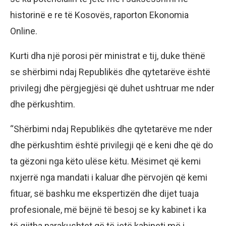
historinë e re të Kosovës, raporton Ekonomia
Online.
Kurti dha një porosi për ministrat e tij, duke thënë
se shërbimi ndaj Republikës dhe qytetarëve është
privilegj dhe përgjegjësi që duhet ushtruar me nder
dhe përkushtim.
“Shërbimi ndaj Republikës dhe qytetarëve me nder
dhe përkushtim është privilegji që e keni dhe që do
ta gëzoni nga këto ulëse këtu. Mësimet që kemi
nxjerrë nga mandati i kaluar dhe përvojën që kemi
fituar, së bashku me ekspertizën dhe dijet tuaja
profesionale, më bëjnë të besoj se ky kabinet i ka
të gjitha parakushtet që të jetë kabineti më i