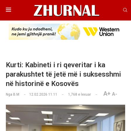
Kurti: Kabineti i ri qeveritar i ka
parakushtet të jetë më i suksesshmi
në historinë e Kosovës
A+
A-
Nga
B.M
12.02.2026 11:11
1,768
e lexuar