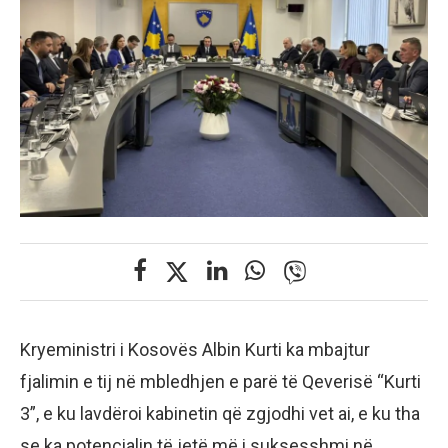
Kryeministri i Kosovës Albin Kurti ka mbajtur
fjalimin e tij në mbledhjen e parë të Qeverisë “Kurti
3”, e ku lavdëroi kabinetin që zgjodhi vet ai, e ku tha
se ka potencialin të jetë më i suksesshmi në