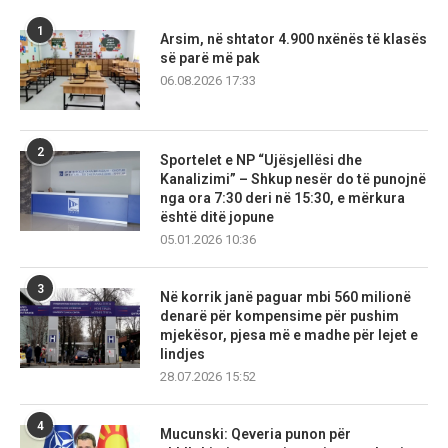
1
Arsim, në shtator 4.900 nxënës të klasës
së parë më pak
06.08.2026 17:33
2
Sportelet e NP “Ujësjellësi dhe
Kanalizimi” – Shkup nesër do të punojnë
nga ora 7:30 deri në 15:30, e mërkura
është ditë jopune
05.01.2026 10:36
3
Në korrik janë paguar mbi 560 milionë
denarë për kompensime për pushim
mjekësor, pjesa më e madhe për lejet e
lindjes
28.07.2026 15:52
4
Mucunski: Qeveria punon për