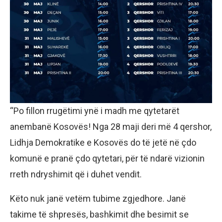
“Po fillon rrugëtimi ynë i madh me qytetarët
anembanë Kosovës! Nga 28 maji deri më 4 qershor,
Lidhja Demokratike e Kosovës do të jetë në çdo
komunë e pranë çdo qytetari, për të ndarë vizionin
rreth ndryshimit që i duhet vendit.
Këto nuk janë vetëm tubime zgjedhore. Janë
takime të shpresës, bashkimit dhe besimit se