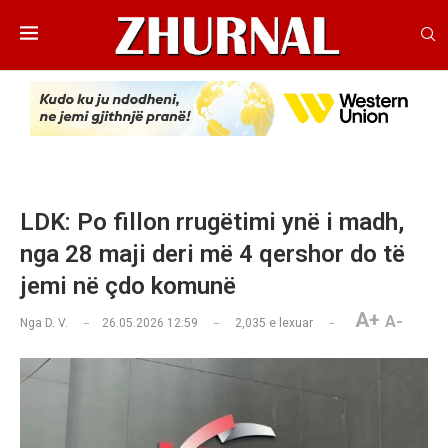
LDK: Po fillon rrugëtimi ynë i madh,
nga 28 maji deri më 4 qershor do të
jemi në çdo komunë
A+
A-
Nga
D. V.
26.05.2026 12:59
2,035
e lexuar