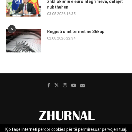
zhbllokimin e eurointegrimeve, detajet
nuk thuhen
03.08.2026 16:35
5
Regjistrohet tërmet në Shkup
02.08.2026 22:34
Kjo faqe interneti përdor cookies për të përmirësuar përvojën tuaj.