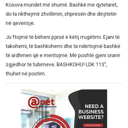
Kosova mundet më shumë. Bashkë me qytetarët,
do ta rikthejmë zhvillimin, shpresën dhe dinjitetin
në qeverisje.
Ju ftojmë të bëheni pjesë e këtij rrugëtimi. Ejani të
takohemi, të bashkohemi dhe ta ndërtojmë bashkë
të ardhmen që e meritojmë. Më poshtë gjeni orarin
zgjedhor të tubimeve. BASHKOHU! LDK 113”,
thuhet në postim.