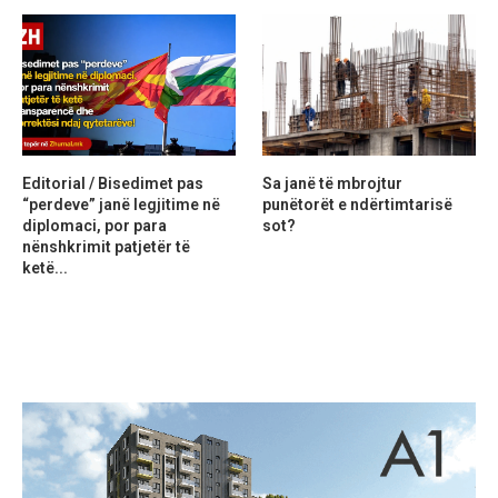
Editorial / Bisedimet pas
Sa janë të mbrojtur
“perdeve” janë legjitime në
punëtorët e ndërtimtarisë
diplomaci, por para
sot?
nënshkrimit patjetër të
ketë...