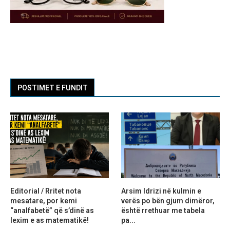
POSTIMET E FUNDIT
Editorial / Rritet nota
Arsim Idrizi në kulmin e
mesatare, por kemi
verës po bën gjum dimëror,
“analfabetë” që s’dinë as
është rrethuar me tabela
lexim e as matematikë!
pa...