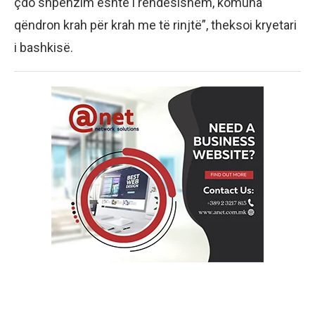
çdo shpenzim është i rëndësishëm, komuna
qëndron krah për krah me të rinjtë”, theksoi kryetari
i bashkisë.