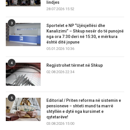
lindjes
28.07.2026 15:52
3
Sportelet e NP “Ujësjellësi dhe
Kanalizimi” – Shkup nesër do të punojnë
nga ora 7:30 deri në 15:30, e mërkura
është ditë jopune
05.01.2026 10:36
4
Regjistrohet tërmet në Shkup
02.08.2026 22:34
5
Editorial / Priten reforma në sistemin e
pensioneve – shteti mund ta marrë
shtyllën e dytë nga kursimet e
qytetarëve!
03.08.2026 15:00