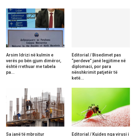
Arsim Idrizi në kulmin e
Editorial / Bisedimet pas
verës po bën gjum dimëror,
“perdeve” janë legjitime në
është rrethuar me tabela
diplomaci, por para
pa...
nënshkrimit patjetër të
ketë...
Sa janë të mbrojtur
Editorial / Kujdes nga virusi i