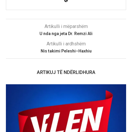
Artikulli i mëparshëm
U nda nga jeta Dr. Remzi Ali
Artikulli i ardhshëm
Nis takimi Peleshi–Haxhiu
ARTIKUJ TË NDËRLIDHURA