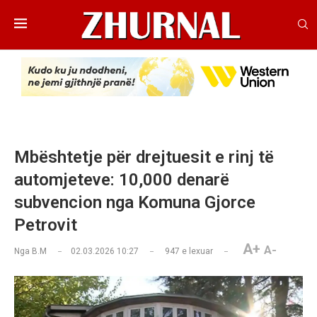
Mbështetje për drejtuesit e rinj të
automjeteve: 10,000 denarë
subvencion nga Komuna Gjorce
Petrovit
A+
A-
Nga
B.M
02.03.2026 10:27
947
e lexuar