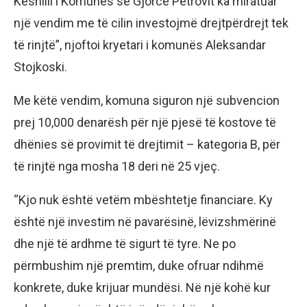
Këshilli i Komunës së Gjorce Petrovit ka miratuar
një vendim me të cilin investojmë drejtpërdrejt tek
të rinjtë”, njoftoi kryetari i komunës Aleksandar
Stojkoski.
Me këtë vendim, komuna siguron një subvencion
prej 10,000 denarësh për një pjesë të kostove të
dhënies së provimit të drejtimit – kategoria B, për
të rinjtë nga mosha 18 deri në 25 vjeç.
“Kjo nuk është vetëm mbështetje financiare. Ky
është një investim në pavarësinë, lëvizshmërinë
dhe një të ardhme të sigurt të tyre. Ne po
përmbushim një premtim, duke ofruar ndihmë
konkrete, duke krijuar mundësi. Në një kohë kur