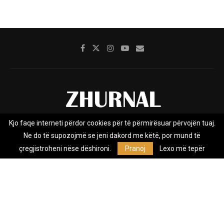
Kjo faqe interneti përdor cookies për të përmirësuar përvojën tuaj.
Rreth nesh
Impresumi
Marketing
Kontakt
Ne do të supozojmë se jeni dakord me këtë, por mund të
Privacy Policy
çregjistroheni nëse dëshironi.
Pranoj
Lexo më tepër
Zhurnal.mk është Agjenci e Lajmeve e pavarur, e themeluar në vitin
2009, që e mbulon Maqedoninë, Kosovën, Shqipërinë edhe lajmet
nga bota.
@2026 - All Right Reserved. Designed and Developed by
Anet.Com.Mk