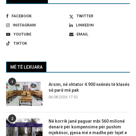
FACEBOOK
TWITTER
INSTAGRAM
LINKEDIN
YOUTUBE
EMAIL
TIKTOK
MË TË LEXUARA
1
Arsim, në shtator 4.900 nxënës të klasës
së parë më pak
06.08.2026 17:33
2
Në korrik janë paguar mbi 560 milionë
denarë për kompensime për pushim
mjekësor, pjesa më e madhe për lejet e