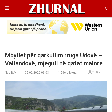
Mbyllet për qarkullim rruga Udovë –
Vallandovë, mjegull në qafat malore
A+
A-
Nga
B.M
02.02.2026 09:03
1,566
e lexuar