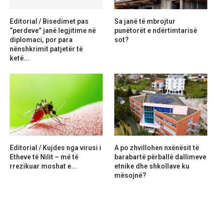
Editorial / Bisedimet pas
Sa janë të mbrojtur
“perdeve” janë legjitime në
punëtorët e ndërtimtarisë
diplomaci, por para
sot?
nënshkrimit patjetër të
ketë...
Editorial / Kujdes nga virusi i
A po zhvillohen nxënësit të
Etheve të Nilit – më të
barabartë përballë dallimeve
rrezikuar moshat e...
etnike dhe shkollave ku
mësojnë?