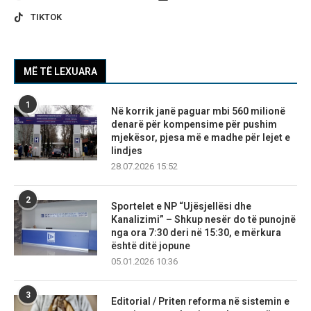
TIKTOK
MË TË LEXUARA
1
Në korrik janë paguar mbi 560 milionë
denarë për kompensime për pushim
mjekësor, pjesa më e madhe për lejet e
lindjes
28.07.2026 15:52
2
Sportelet e NP “Ujësjellësi dhe
Kanalizimi” – Shkup nesër do të punojnë
nga ora 7:30 deri në 15:30, e mërkura
është ditë jopune
05.01.2026 10:36
3
Editorial / Priten reforma në sistemin e