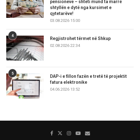
pensioneve – shteti mund ta marrë
shtyllën e dytë nga kursimet e
qytetarëve!
03.08.2026 15:00
4
Regjistrohet tërmet në Shkup
02.08.2026 22:34
5
DAP-i e fillon fazën e tretë të projektit
fatura elektronike
04.06.2026 13:52