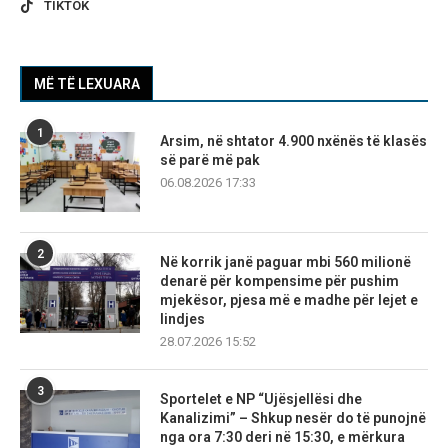
TIKTOK
MË TË LEXUARA
1
Arsim, në shtator 4.900 nxënës të klasës
së parë më pak
06.08.2026 17:33
2
Në korrik janë paguar mbi 560 milionë
denarë për kompensime për pushim
mjekësor, pjesa më e madhe për lejet e
lindjes
28.07.2026 15:52
3
Sportelet e NP “Ujësjellësi dhe
Kanalizimi” – Shkup nesër do të punojnë
nga ora 7:30 deri në 15:30, e mërkura