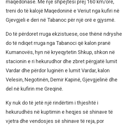
maqedonase. Me një shpejtësi prej 160 km/orë,
treni do të kalojë Maqedoninë e Veriut nga kufiri në
Gjevgjeli e deri në Tabanoc për një orë e gjysmë.
Do të përdoret rruga ekzistuese, ose thënë ndryshe
do të ndiqet rruga nga Tabanoci që kalon pranë
Kumanovës, hyn në kryeqytetin Shkup, shkon në
stacionin e ri hekurudhor dhe zbret përgjatë lumit
Vardar dhe përdor luginën e lumit Vardar, kalon
Velesin, Negotinën, Demir Kapinë, Gjevgjelinë dhe
del në kufirin me Greqinë.
Ky nuk do të jetë një rindërtim i thjeshtë i
hekurudhës në kuptimin e heqjes së shinave të
vjetra dhe vendosjes së shinave të reja, por