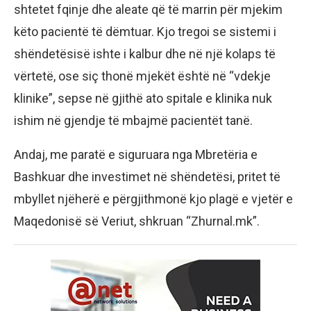
shtetet fqinje dhe aleate që të marrin për mjekim
këto pacientë të dëmtuar. Kjo tregoi se sistemi i
shëndetësisë ishte i kalbur dhe në një kolaps të
vërtetë, ose siç thonë mjekët është në “vdekje
klinike”, sepse në gjithë ato spitale e klinika nuk
ishim në gjendje të mbajmë pacientët tanë.
Andaj, me paratë e siguruara nga Mbretëria e
Bashkuar dhe investimet në shëndetësi, pritet të
mbyllet njëherë e përgjithmonë kjo plagë e vjetër e
Maqedonisë së Veriut, shkruan “Zhurnal.mk”.