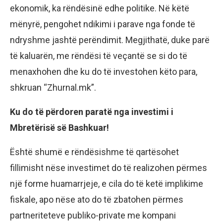
ekonomik, ka rëndësinë edhe politike. Në këtë
mënyrë, pengohet ndikimi i parave nga fonde të
ndryshme jashtë perëndimit. Megjithatë, duke parë
të kaluarën, me rëndësi të veçantë se si do të
menaxhohen dhe ku do të investohen këto para,
shkruan “Zhurnal.mk”.
Ku do të përdoren paratë nga investimi i
Mbretërisë së Bashkuar!
Është shumë e rëndësishme të qartësohet
fillimisht nëse investimet do të realizohen përmes
një forme huamarrjeje, e cila do të ketë implikime
fiskale, apo nëse ato do të zbatohen përmes
partneriteteve publiko-private me kompani