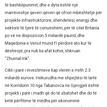
të bashkëpunimit, dhe e dyta është një
marrëveshje qeveri-qeveri që ofron mbështetje për
projekte infrastrukturore, shëndetësi, energji dhe
sektorë të tjerë të cenueshëm, për të cilat Britania
po vë në dispozicion 5 miliardë paund, dhe
Maqedonia e Veriut mund t’i përdorë ato kur të
dëshirojë, pra nuk ka afat kohor, shkruan
“Zhurnal.mk”.
Cikli i parë i investimeve kap vlerën e rreth 2.3
miliardë eurove. Hekurudha me shpejtësi të lartë
në Korridorin 10 nga Tabanovca në Gjevgjeli është
projekti i parë i madh që do të zbatohet dhe do të
ketë përfitime të mëdha për ekonominë