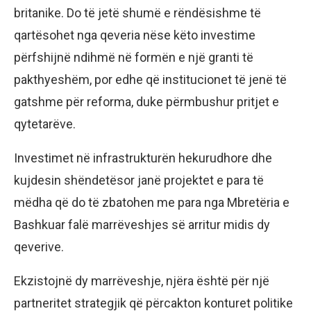
britanike. Do të jetë shumë e rëndësishme të
qartësohet nga qeveria nëse këto investime
përfshijnë ndihmë në formën e një granti të
pakthyeshëm, por edhe që institucionet të jenë të
gatshme për reforma, duke përmbushur pritjet e
qytetarëve.
Investimet në infrastrukturën hekurudhore dhe
kujdesin shëndetësor janë projektet e para të
mëdha që do të zbatohen me para nga Mbretëria e
Bashkuar falë marrëveshjes së arritur midis dy
qeverive.
Ekzistojnë dy marrëveshje, njëra është për një
partneritet strategjik që përcakton konturet politike