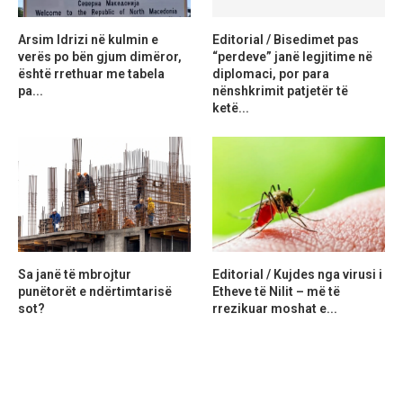
Arsim Idrizi në kulmin e
Editorial / Bisedimet pas
verës po bën gjum dimëror,
“perdeve” janë legjitime në
është rrethuar me tabela
diplomaci, por para
pa...
nënshkrimit patjetër të
ketë...
Sa janë të mbrojtur
Editorial / Kujdes nga virusi i
punëtorët e ndërtimtarisë
Etheve të Nilit – më të
sot?
rrezikuar moshat e...