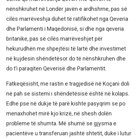
nënshkruhet në Londër javën e ardhshme, pas së
cilës marrëveshja duhet të ratifikohet nga Qeveria
dhe Parlamenti i Maqedonisë, si dhe nga qeveria
britanike, pas së cilës marrëveshjet për
hekurudhën me shpejtësi të lartë dhe investimet
në kujdesin shëndetësor do të nënshkruhen dhe
do t’i paraqiten Qeverisë dhe Parlamentit.
Fatkeqësisht, me rastin e tragjedisë në Koçani doli
në pah se sistemi i shëndetësisë është në kolaps.
Edhe pse në dukje të parë kishte pasyqrim se po
menaxhohet mirë kjo krizë, në shesh dolën
probleme të shumta. Më shumë se gjysma e
pacientëve u transferuan jashtë shtetit, duke i lutur