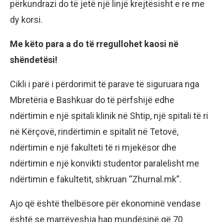
përkundrazi do të jetë një linjë krejtësisht e re me
dy korsi.
Me këto para a do të rregullohet kaosi në
shëndetësi!
Cikli i parë i përdorimit të parave të siguruara nga
Mbretëria e Bashkuar do të përfshijë edhe
ndërtimin e një spitali klinik në Shtip, një spitali të ri
në Kërçovë, rindërtimin e spitalit në Tetovë,
ndërtimin e një fakulteti të ri mjekësor dhe
ndërtimin e një konvikti studentor paralelisht me
ndërtimin e fakultetit, shkruan “Zhurnal.mk”.
Ajo që është thelbësore për ekonominë vendase
është se marrëveshja hap mundësinë që 70