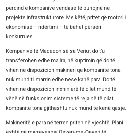
përqind e kompanive vendase të punojnë në
projekte infrastrukturore. Me këtë, pritet që motori i
ekonomisë – ndërtimi – të bëhet përsëri
konkurrues.
Kompanive të Maqedonisë së Veriut do t’u
transferohen edhe mallra, në kuptimin që do të
vihen në dispozicion makineri që kompanitë tona
nuk mund t’i marrin edhe nëse kanë para. Do të
vihen në dispozicion inxhinierë të cilët mund të
vënë në funksionim sisteme të reja në të cilat
kompanitë tona gjithashtu nuk mund të kenë qasje.
Makineritë e para në terren priten në vjeshtë. Plani
është që marrëveshja Qeveri-me-Qeveri të