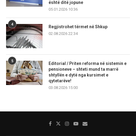
është ditë jopune
05.01.2026 10:36
4
Regjistrohet tërmet në Shkup
02.08.2026 22:34
5
Editorial / Priten reforma në sistemin e
pensioneve – shteti mund ta marrë
shtyllën e dytë nga kursimet e
qytetarëve!
03.08.2026 15:00