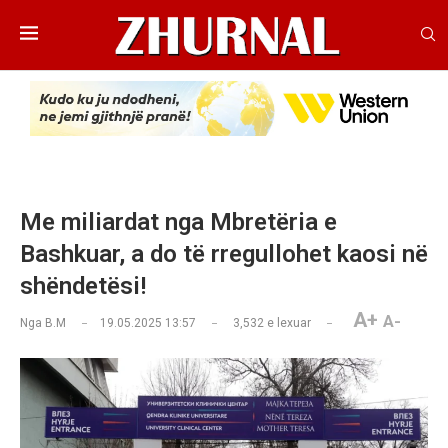
Me miliardat nga Mbretëria e
Bashkuar, a do të rregullohet kaosi në
shëndetësi!
A+
A-
Nga
B.M
19.05.2025 13:57
3,532
e lexuar