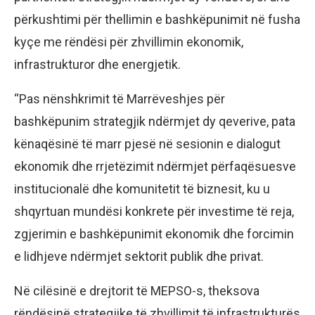
përkushtimi për thellimin e bashkëpunimit në fusha
kyçe me rëndësi për zhvillimin ekonomik,
infrastrukturor dhe energjetik.
“Pas nënshkrimit të Marrëveshjes për
bashkëpunim strategjik ndërmjet dy qeverive, pata
kënaqësinë të marr pjesë në sesionin e dialogut
ekonomik dhe rrjetëzimit ndërmjet përfaqësuesve
institucionalë dhe komunitetit të biznesit, ku u
shqyrtuan mundësi konkrete për investime të reja,
zgjerimin e bashkëpunimit ekonomik dhe forcimin
e lidhjeve ndërmjet sektorit publik dhe privat.
Në cilësinë e drejtorit të MEPSO-s, theksova
rëndësinë strategjike të zhvillimit të infrastrukturës