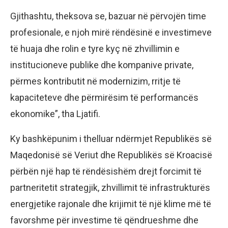
Gjithashtu, theksova se, bazuar në përvojën time
profesionale, e njoh mirë rëndësinë e investimeve
të huaja dhe rolin e tyre kyç në zhvillimin e
institucioneve publike dhe kompanive private,
përmes kontributit në modernizim, rritje të
kapaciteteve dhe përmirësim të performancës
ekonomike”, tha Ljatifi.
Ky bashkëpunim i thelluar ndërmjet Republikës së
Maqedonisë së Veriut dhe Republikës së Kroacisë
përbën një hap të rëndësishëm drejt forcimit të
partneritetit strategjik, zhvillimit të infrastrukturës
energjetike rajonale dhe krijimit të një klime më të
favorshme për investime të qëndrueshme dhe