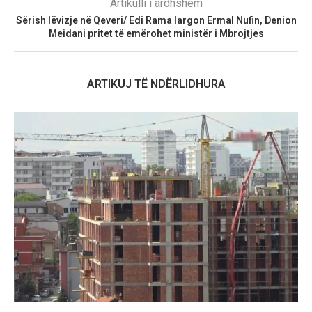
Artikulli i ardhshëm
Sërish lëvizje në Qeveri/ Edi Rama largon Ermal Nufin, Denion
Meidani pritet të emërohet ministër i Mbrojtjes
ARTIKUJ TË NDËRLIDHURA