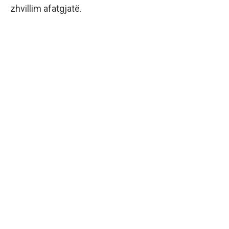
zhvillim afatgjatë.