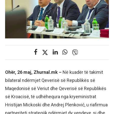
Ohër, 26 maj, Zhurnal.mk –
Në kuadër të takimit
bilateral ndërmjet Qeverisë së Republikës së
Maqedonisë së Veriut dhe Qeverisë së Republikës
së Kroacisë, të udhëhequra nga kryeministrat
Hristijan Mickoski dhe Andrej Plenković, u riafirmua
partneriteti strategjik ndërmjet dy vendeve, si dhe