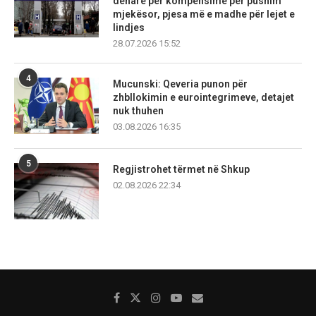
denarë për kompensime për pushim
mjekësor, pjesa më e madhe për lejet e
lindjes
28.07.2026 15:52
4
Mucunski: Qeveria punon për
zhbllokimin e eurointegrimeve, detajet
nuk thuhen
03.08.2026 16:35
5
Regjistrohet tërmet në Shkup
02.08.2026 22:34