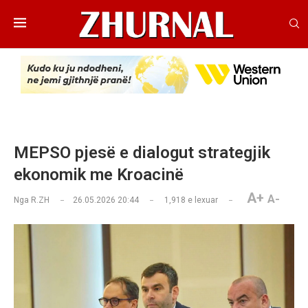
MEPSO pjesë e dialogut strategjik
ekonomik me Kroacinë
A+
A-
Nga
R.ZH
26.05.2026 20:44
1,918
e lexuar