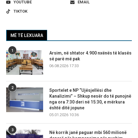
YOUTUBE
EMAIL
TIKTOK
MË TË LEXUARA
1
Arsim, në shtator 4.900 nxënës të klasës
së parë më pak
06.08.2026 17:33
2
Sportelet e NP “Ujësjellësi dhe
Kanalizimi” – Shkup nesër do të punojnë
nga ora 7:30 deri në 15:30, e mërkura
është ditë jopune
05.01.2026 10:36
3
Në korrik janë paguar mbi 560 milionë