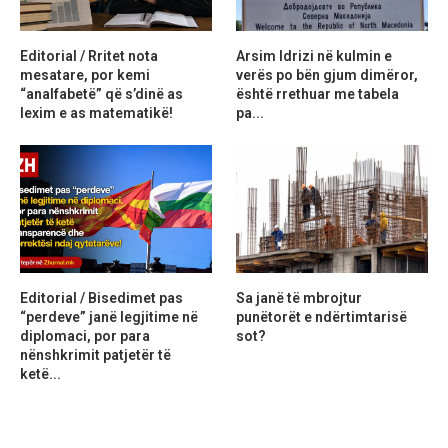
Editorial / Rritet nota
Arsim Idrizi në kulmin e
mesatare, por kemi
verës po bën gjum dimëror,
“analfabetë” që s’dinë as
është rrethuar me tabela
lexim e as matematikë!
pa...
Editorial / Bisedimet pas
Sa janë të mbrojtur
“perdeve” janë legjitime në
punëtorët e ndërtimtarisë
diplomaci, por para
sot?
nënshkrimit patjetër të
ketë...